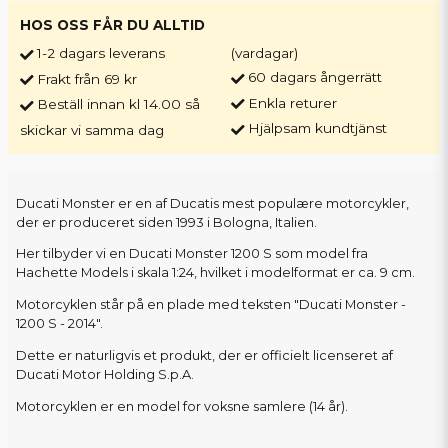
HOS OSS FÅR DU ALLTID
1-2 dagars leverans
(vardagar)
60 dagars ångerrätt
Frakt från 69 kr
Enkla returer
Beställ innan kl 14.00 så
Hjälpsam kundtjänst
skickar vi samma dag
Ducati Monster er en af Ducatis mest populære motorcykler,
der er produceret siden 1993 i Bologna, Italien.
Her tilbyder vi en Ducati Monster 1200 S som model fra
Hachette Models i skala 1:24, hvilket i modelformat er ca. 9 cm.
Motorcyklen står på en plade med teksten "Ducati Monster -
1200 S - 2014".
Dette er naturligvis et produkt, der er officielt licenseret af
Ducati Motor Holding S.p.A.
Motorcyklen er en model for voksne samlere (14 år).