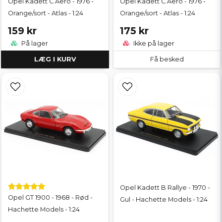
Opel Kadett C Aero - 1976 -
Opel Kadett C Aero - 1976 -
Orange/sort - Atlas - 1:24
Orange/sort - Atlas - 1:24
159 kr
175 kr
På lager
Ikke på lager
LÆG I KURV
Få besked
Opel Kadett B Rallye - 1970 -
Opel GT 1900 - 1968 - Rød -
Gul - Hachette Models - 1:24
Hachette Models - 1:24