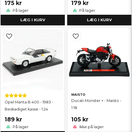
175 kr
179 kr
På lager
På lager
LÆG I KURV
LÆG I KURV
MAISTO
Ducati Monster + - Maisto -
Opel Manta B 400 - 1983 -
1:18
Beskadiget kasse - 1:24
189 kr
105 kr
På lager
Ikke på lager