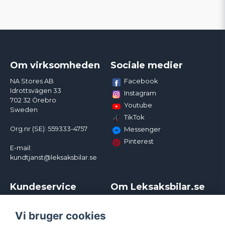
Om virksomheden
Sociale medier
Facebook
NA Stores AB
Idrottsvägen 33
Instagram
702 32 Örebro
Youtube
Sweden
TikTok
Org.nr (SE): 559333-4757
Messenger
Pinterest
E-mail:
kundtjanst@leksaksbilar.se
Kundeservice
Om Leksaksbilar.se
Kontakt
Om os
Kampagner og rabatter
Samarbejder og
Vi bruger cookies
Reklamation
Influencere