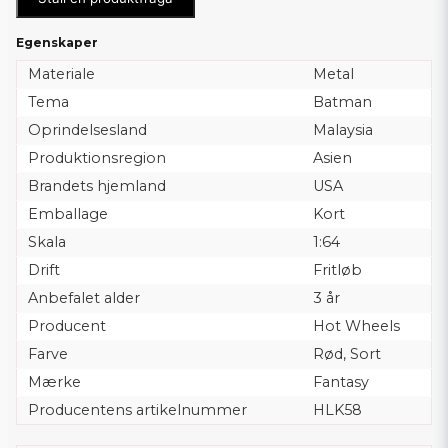
Egenskaper
Materiale
Metal
Tema
Batman
Oprindelsesland
Malaysia
Produktionsregion
Asien
Brandets hjemland
USA
Emballage
Kort
Skala
1:64
Drift
Fritløb
Anbefalet alder
3 år
Producent
Hot Wheels
Farve
Rød, Sort
Mærke
Fantasy
Producentens artikelnummer
HLK58