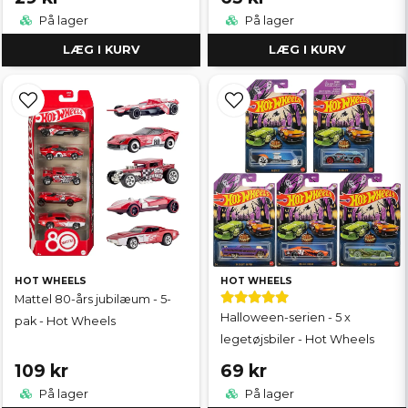
På lager
På lager
LÆG I KURV
LÆG I KURV
HOT WHEELS
HOT WHEELS
Mattel 80-års jubilæum - 5-
Halloween-serien - 5 x
pak - Hot Wheels
legetøjsbiler - Hot Wheels
109 kr
69 kr
På lager
På lager