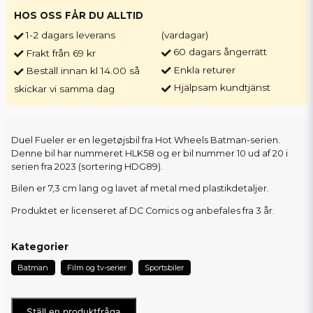
HOS OSS FÅR DU ALLTID
1-2 dagars leverans
(vardagar)
60 dagars ångerrätt
Frakt från 69 kr
Enkla returer
Beställ innan kl 14.00 så
Hjälpsam kundtjänst
skickar vi samma dag
Duel Fueler er en legetøjsbil fra Hot Wheels Batman-serien.
Denne bil har nummeret HLK58 og er bil nummer 10 ud af 20 i
serien fra 2023 (sortering HDG89).
Bilen er 7,3 cm lang og lavet af metal med plastikdetaljer.
Produktet er licenseret af DC Comics og anbefales fra 3 år.
Kategorier
Batman
Film og tv-serier
Sportsbiler
Ställ en produktfråga