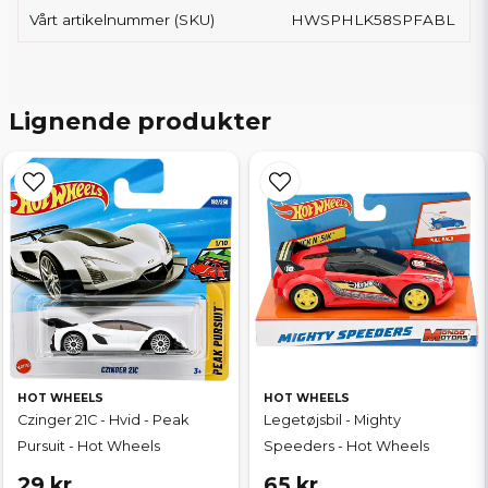
Vårt artikelnummer (SKU)
HWSPHLK58SPFABL
Lignende produkter
HOT WHEELS
HOT WHEELS
Czinger 21C - Hvid - Peak
Legetøjsbil - Mighty
Pursuit - Hot Wheels
Speeders - Hot Wheels
29 kr
65 kr