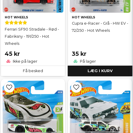
HOT WHEELS
HOT WHEELS
Cupra e-Racer - Grå - HW EV -
Ferrari SF90 Stradale - Rød -
72/250 - Hot Wheels
Fabriksny - 191/250 - Hot
Wheels
45 kr
35 kr
Ikke på lager
På lager
Få besked
LÆG I KURV