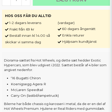
HOS OSS FÅR DU ALLTID
1-2 dagars leverans
(vardagar)
60 dagars ångerrätt
Frakt från 69 kr
Enkla returer
Beställ innan kl 14.00 så
Hjälpsam kundtjänst
skickar vi samma dag
Diorama-sættet fra Hot Wheels, og dette sæt hedder Exotic
Hypercars, som blev udgivet i 2022. Sættet består af 4 biler som
angivet nedenfor.
'16 Bugatti Chiron
Koenigsegg Agera R
McLaren Speedtail
Carry On (lastbil/rampetruck)
Bilerne har både chassis og karosseri i metal, da de er en del af
Hot Wheels Premium. Hjulene er Real Riders med gummidæk.