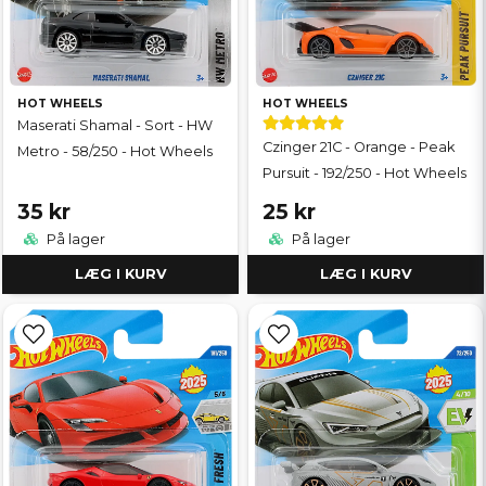
HOT WHEELS
HOT WHEELS
Maserati Shamal - Sort - HW
Czinger 21C - Orange - Peak
Metro - 58/250 - Hot Wheels
Pursuit - 192/250 - Hot Wheels
35 kr
25 kr
På lager
På lager
LÆG I KURV
LÆG I KURV