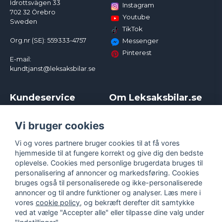
Idrottsvägen 33
Instagram
702 32 Örebro
Youtube
Sweden
TikTok
Org.nr (SE): 559333-4757
Messenger
Pinterest
E-mail:
kundtjanst@leksaksbilar.se
Kundeservice
Om Leksaksbilar.se
Kontakt
Om os
Kampagner og rabatter
Samarbejder og
Vi bruger cookies
Reklamation
Influencere
Vi og vores partnere bruger cookies til at få vores
Policy chase cars
Handelsbetingelser
hjemmeside til at fungere korrekt og give dig den bedste
Returnera
Persondatapolitik
oplevelse. Cookies med personlige brugerdata bruges til
Logga in
Cookies
personalisering af annoncer og markedsføring. Cookies
bruges også til personaliserede og ikke-personaliserede
annoncer og til andre funktioner og analyser. Læs mere i
vores
cookie policy
, og bekræft derefter dit samtykke
ved at vælge "Accepter alle" eller tilpasse dine valg under