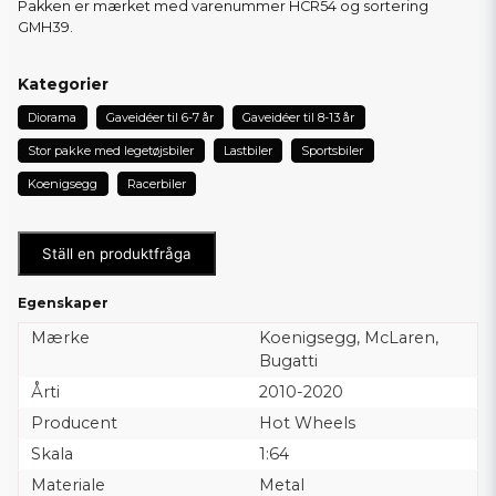
Pakken er mærket med varenummer HCR54 og sortering
GMH39.
Kategorier
Diorama
Gaveidéer til 6-7 år
Gaveidéer til 8-13 år
Stor pakke med legetøjsbiler
Lastbiler
Sportsbiler
Koenigsegg
Racerbiler
Ställ en produktfråga
Egenskaper
Mærke
Koenigsegg, McLaren,
Bugatti
Årti
2010-2020
Producent
Hot Wheels
Skala
1:64
Materiale
Metal