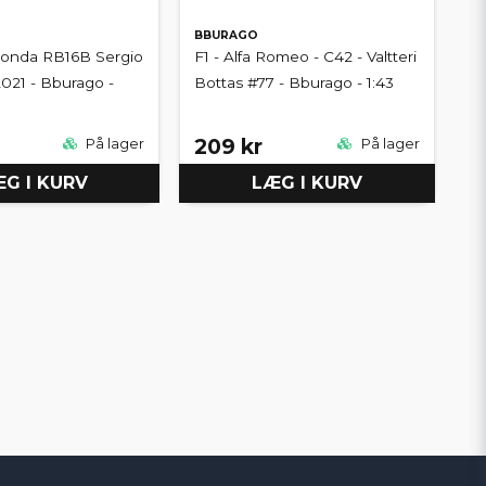
BBURAGO
Honda RB16B Sergio
F1 - Alfa Romeo - C42 - Valtteri
2021 - Bburago -
Bottas #77 - Bburago - 1:43
209 kr
På lager
På lager
G I KURV
LÆG I KURV