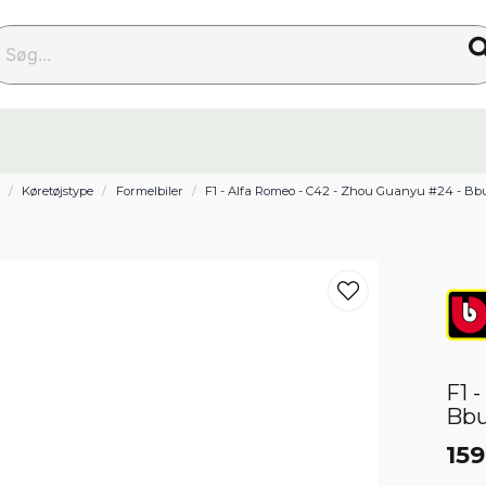
g...
Køretøjstype
Formelbiler
F1 - Alfa Romeo - C42 - Zhou Guanyu #24 - Bbu
F1 
Bbu
159