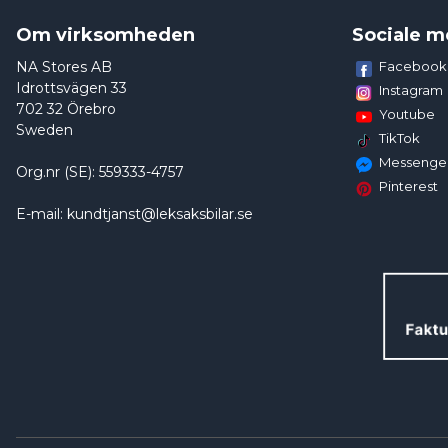
Om virksomheden
Sociale m
NA Stores AB
Facebook
Idrottsvägen 33
Instagram
702 32 Örebro
Youtube
Sweden
TikTok
Messenge
Org.nr (SE): 559333-4757
Pinterest
E-mail: kundtjanst@leksaksbilar.se