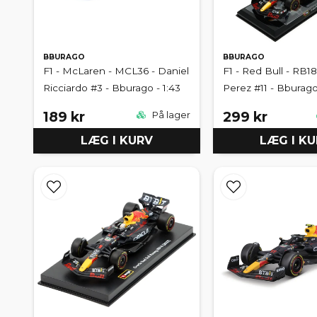
BBURAGO
BBURAGO
F1 - McLaren - MCL36 - Daniel
F1 - Red Bull - RB18
Ricciardo #3 - Bburago - 1:43
Perez #11 - Bburago 
189 kr
299 kr
På lager
LÆG I KURV
LÆG I K