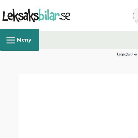
Sø
Legetøjsbiler