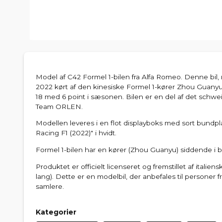
Model af C42 Formel 1-bilen fra Alfa Romeo. Denne bil
2022 kørt af den kinesiske Formel 1-kører Zhou Guan
18 med 6 point i sæsonen. Bilen er en del af det schw
Team ORLEN.
Modellen leveres i en flot displayboks med sort bundp
Racing F1 (2022)" i hvidt.
Formel 1-bilen har en kører (Zhou Guanyu) siddende i bi
Produktet er officielt licenseret og fremstillet af italien
lang). Dette er en modelbil, der anbefales til personer 
samlere.
Kategorier