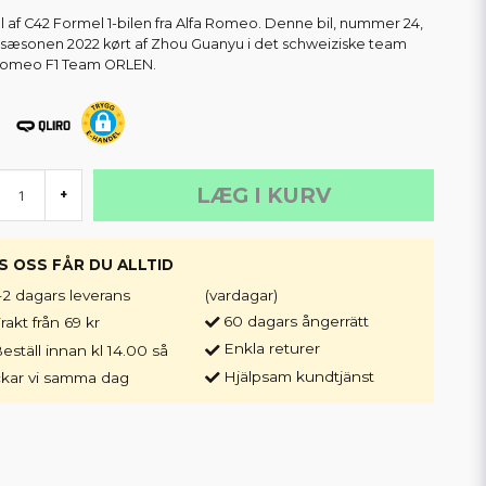
 af C42 Formel 1-bilen fra Alfa Romeo. Denne bil, nummer 24,
i sæsonen 2022 kørt af Zhou Guanyu i det schweiziske team
Romeo F1 Team ORLEN.
LÆG I KURV
+
S OSS FÅR DU ALLTID
-2 dagars leverans
(vardagar)
60 dagars ångerrätt
rakt från 69 kr
Enkla returer
eställ innan kl 14.00 så
Hjälpsam kundtjänst
ckar vi samma dag