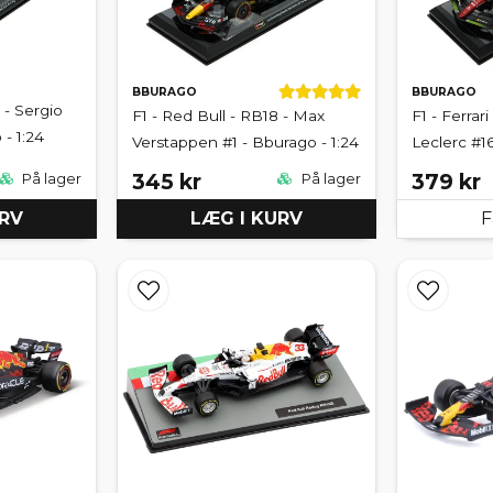
BBURAGO
BBURAGO
 - Sergio
F1 - Red Bull - RB18 - Max
F1 - Ferrari
- 1:24
Verstappen #1 - Bburago - 1:24
Leclerc #16
345 kr
379 kr
På lager
På lager
URV
LÆG I KURV
F