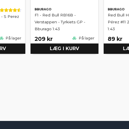
BBURAGO
BBURAGO
F1 - Red Bull RB16B -
Red Bull 
 - S Perez
Verstappen - Tyrkiets GP -
Pérez #11 
Bburago 1:43
1:43
209 kr
89 kr
På lager
På lager
URV
LÆG I KURV
LÆ