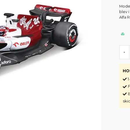
Model
blev 
Alfa 
-
HO
1
F
B
ski