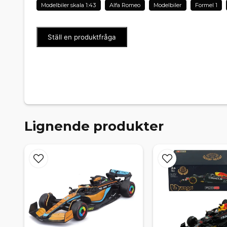
Modelbiler skala 1:43
Alfa Romeo
Modelbiler
Formel 1
Ställ en produktfråga
Lignende produkter