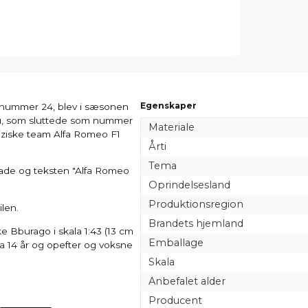
Egenskaper
, nummer 24, blev i sæsonen
yu, som sluttede som nummer
Materiale
eiziske team Alfa Romeo F1
Årti
Tema
lade og teksten "Alfa Romeo
Oprindelsesland
Produktionsregion
len.
Brandets hjemland
ske Bburago i skala 1:43 (13 cm
Emballage
fra 14 år og opefter og voksne
Skala
Anbefalet alder
Producent