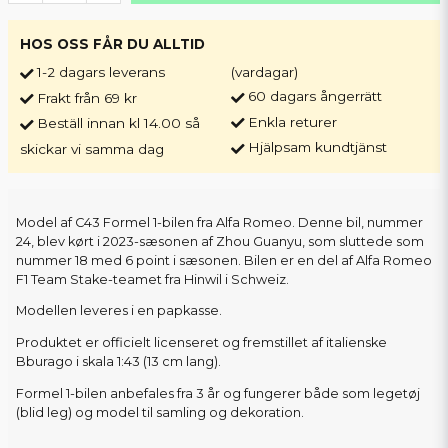
HOS OSS FÅR DU ALLTID
1-2 dagars leverans
(vardagar)
60 dagars ångerrätt
Frakt från 69 kr
Enkla returer
Beställ innan kl 14.00 så
Hjälpsam kundtjänst
skickar vi samma dag
Model af C43 Formel 1-bilen fra Alfa Romeo. Denne bil, nummer
24, blev kørt i 2023-sæsonen af Zhou Guanyu, som sluttede som
nummer 18 med 6 point i sæsonen. Bilen er en del af Alfa Romeo
F1 Team Stake-teamet fra Hinwil i Schweiz.
Modellen leveres i en papkasse.
Produktet er officielt licenseret og fremstillet af italienske
Bburago i skala 1:43 (13 cm lang).
Formel 1-bilen anbefales fra 3 år og fungerer både som legetøj
(blid leg) og model til samling og dekoration.