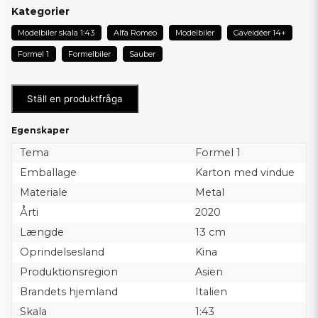
Kategorier
Modelbiler skala 1:43
Alfa Romeo
Modelbiler
Gaveidéer 14+
Formel 1
Formelbiler
Sauber
Ställ en produktfråga
Egenskaper
Tema
Formel 1
Emballage
Karton med vindue
Materiale
Metal
Årti
2020
Længde
13 cm
Oprindelsesland
Kina
Produktionsregion
Asien
Brandets hjemland
Italien
Skala
1:43