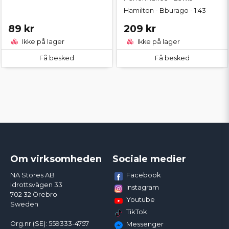
Hamilton - Bburago - 1:43
89 kr
209 kr
Ikke på lager
Ikke på lager
Få besked
Få besked
Om virksomheden
Sociale medier
Facebook
NA Stores AB
Idrottsvägen 33
Instagram
702 32 Örebro
Youtube
Sweden
TikTok
Org.nr (SE): 559333-4757
Messenger