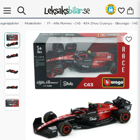
Legetøjsbiler
Modelbiler
F1 - Alfa Romeo - C43 - #24 Zhou Guanyu - Bburago - 1:43