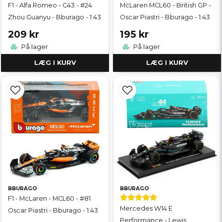
F1 - Alfa Romeo - C43 - #24
McLaren MCL60 - British GP -
Zhou Guanyu - Bburago - 1:43
Oscar Piastri - Bburago - 1:43
209 kr
195 kr
På lager
På lager
LÆG I KURV
LÆG I KURV
BBURAGO
BBURAGO
F1 - McLaren - MCL60 - #81
Mercedes W14 E
Oscar Piastri - Bburago - 1:43
Performance - Lewis