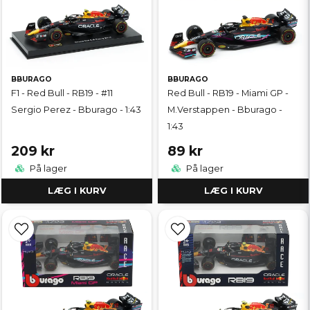
BBURAGO
BBURAGO
F1 - Red Bull - RB19 - #11
Red Bull - RB19 - Miami GP -
Sergio Perez - Bburago - 1:43
M.Verstappen - Bburago -
1:43
209 kr
89 kr
På lager
På lager
LÆG I KURV
LÆG I KURV