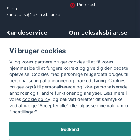
Pinterest
E-mail:
kundtjanst@leksaksbilar.se
Kundeservice
Om Leksaksbilar.se
Kontakt
Om os
Kampagner og rabatter
Samarbejder og
Vi bruger cookies
Reklamation
Influencere
Vi og vores partnere bruger cookies til at få vores
Policy chase cars
Handelsbetingelser
hjemmeside til at fungere korrekt og give dig den bedste
Returnera
Persondatapolitik
oplevelse. Cookies med personlige brugerdata bruges til
Logga in
Cookies
personalisering af annoncer og markedsføring. Cookies
bruges også til personaliserede og ikke-personaliserede
annoncer og til andre funktioner og analyser. Læs mere i
vores
cookie policy
, og bekræft derefter dit samtykke
ved at vælge "Accepter alle" eller tilpasse dine valg under
"Indstillinger".
Godkend