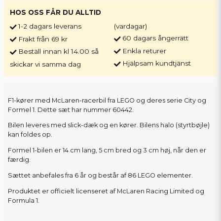
HOS OSS FÅR DU ALLTID
1-2 dagars leverans
(vardagar)
60 dagars ångerrätt
Frakt från 69 kr
Enkla returer
Beställ innan kl 14.00 så
Hjälpsam kundtjänst
skickar vi samma dag
F1-kører med McLaren-racerbil fra LEGO og deres serie City og
Formel 1. Dette sæt har nummer 60442.
Bilen leveres med slick-dæk og en kører. Bilens halo (styrtbøjle)
kan foldes op.
Formel 1-bilen er 14 cm lang, 5 cm bred og 3 cm høj, når den er
færdig.
Sættet anbefales fra 6 år og består af 86 LEGO elementer.
Produktet er officielt licenseret af McLaren Racing Limited og
Formula 1.