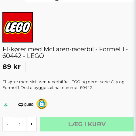
F1-kører med McLaren-racerbil - Formel 1 -
60442 - LEGO
89 kr
F1-kører med McLaren-racerbil fra LEGO og deres serie City og
Formel 1. Dette byggesæt har nummer 60442.
LÆG I KURV
-
+