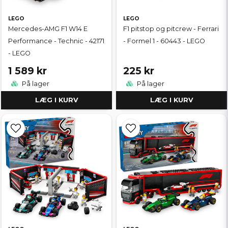
LEGO
LEGO
Mercedes-AMG F1 W14 E
F1 pitstop og pitcrew - Ferrari
Performance - Technic - 42171
- Formel 1 - 60443 - LEGO
- LEGO
1 589 kr
225 kr
På lager
På lager
LÆG I KURV
LÆG I KURV