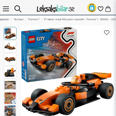
øjsbiler
Temaer
Formel 1
F1-kører med McLaren-racerbil - Formel 1 - 60442 - LE