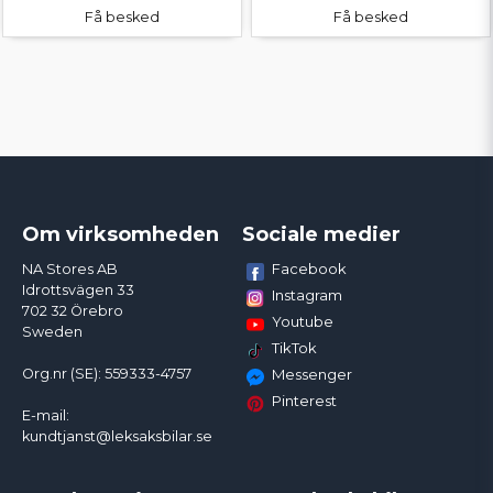
Få besked
Få besked
Om virksomheden
Sociale medier
Facebook
NA Stores AB
Idrottsvägen 33
Instagram
702 32 Örebro
Youtube
Sweden
TikTok
Org.nr (SE): 559333-4757
Messenger
Pinterest
E-mail:
kundtjanst@leksaksbilar.se