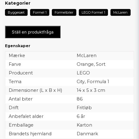
Kategorier
Byggesæt
Formel 1
Formelbiler
LEGO Formel 1
McLaren
Ställ en produktfråga
Egenskaper
Mærke
McLaren
Farve
Orange, Sort
Producent
LEGO
Tema
City, Formula 1
Dimensioner (L x B x H)
14 x 5 x 3 cm
Antal biter
86
Drift
Fritløb
Anbefalet alder
6 år
Emballage
Karton
Brandets hjemland
Danmark