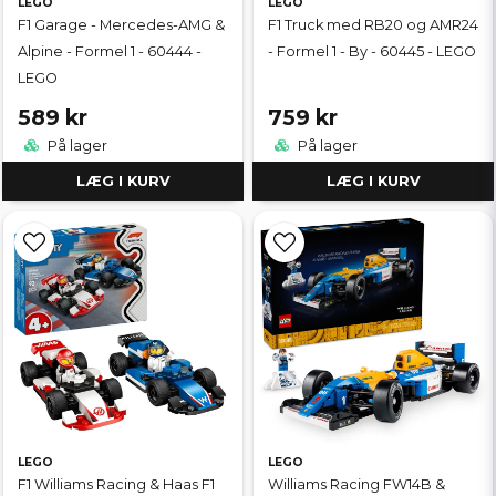
LEGO
LEGO
F1 Garage - Mercedes-AMG &
F1 Truck med RB20 og AMR24
Alpine - Formel 1 - 60444 -
- Formel 1 - By - 60445 - LEGO
LEGO
589 kr
759 kr
På lager
På lager
LÆG I KURV
LÆG I KURV
LEGO
LEGO
F1 Williams Racing & Haas F1
Williams Racing FW14B &