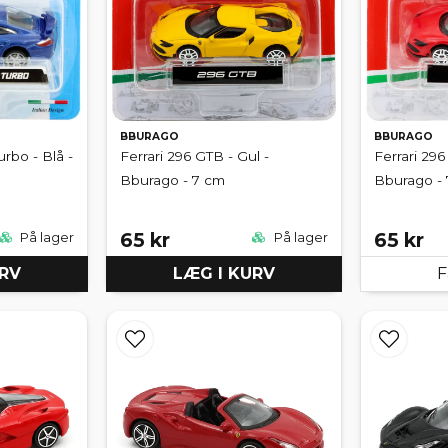
BBURAGO
BBURAGO
rbo - Blå -
Ferrari 296 GTB - Gul -
Ferrari 296
Bburago - 7 cm
Bburago -
65 kr
65 kr
På lager
På lager
URV
LÆG I KURV
F