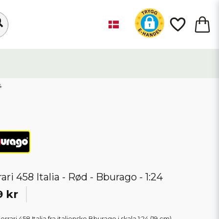
4
ari 458 Italia - Rød - Bburago - 1:24
9 kr
rrari 458 Italia fra italienske Bburago i skala 1:24 (19 cm).