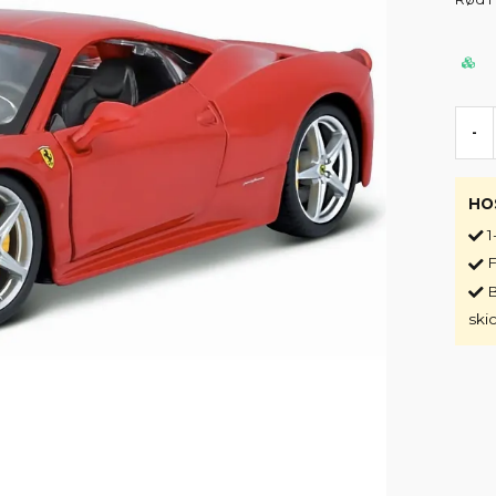
-
HO
1
F
B
ski