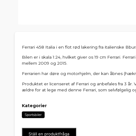
Ferrari 458 Italia i en flot rød lakering fra italienske Bbu
Bilen er i skala 1:24, hvilket giver os 19 cm Ferrari. Ferra
mellem 2009 og 2015.
Ferrarien har døre og motorhjelm, der kan åbnes (hæk
Produktet er licenseret af Ferrari og anbefales fra 3 år. 
ældre for at lege med denne Ferrari, som selvfølgelig o
Kategorier
Sportsbiler
Ställ en produktfråga