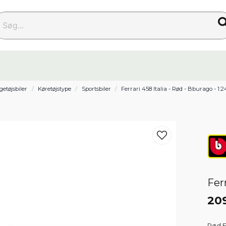
g...
getøjsbiler
Køretøjstype
Sportsbiler
Ferrari 458 Italia - Rød - Bburago - 1:2
Ferr
20
Rød Fe