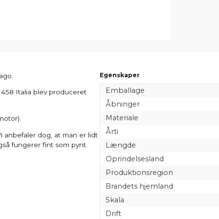
Egenskaper
rago.
Emballage
ri 458 Italia blev produceret
Åbninger
Materiale
motor).
Årti
Vi anbefaler dog, at man er lidt
gså fungerer fint som pynt.
Længde
Oprindelsesland
Produktionsregion
Brandets hjemland
Skala
Drift