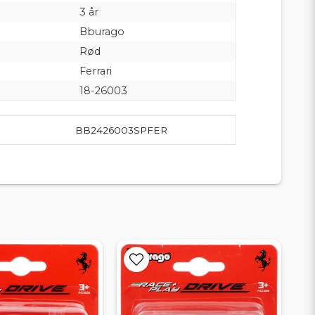
3 år
Bburago
Rød
Ferrari
18-26003
BB2426003SPFER