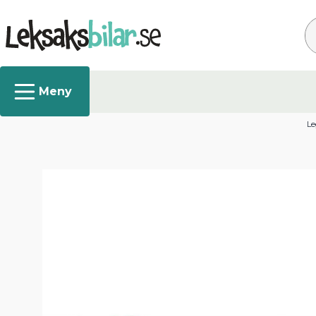
Sø
Le