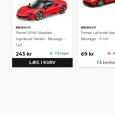
BBURAGO
BBURAGO
Ferrari SF90 Stradale -
Ferrari LaFerrari Ap
Signature Series - Bburago -
Bburago - 11 cm
1:43
245 kr
69 kr
På lager
I
LÆG I KURV
Få besk