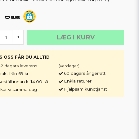
LÆG I KURV
+
S OSS FÅR DU ALLTID
-2 dagars leverans
(vardagar)
60 dagars ångerrätt
rakt från 69 kr
Enkla returer
eställ innan kl 14.00 så
Hjälpsam kundtjänst
ckar vi samma dag