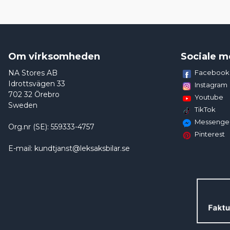
Om virksomheden
Sociale m
NA Stores AB
Facebook
Idrottsvägen 33
Instagram
702 32 Örebro
Youtube
Sweden
TikTok
Messenge
Org.nr (SE): 559333-4757
Pinterest
E-mail: kundtjanst@leksaksbilar.se