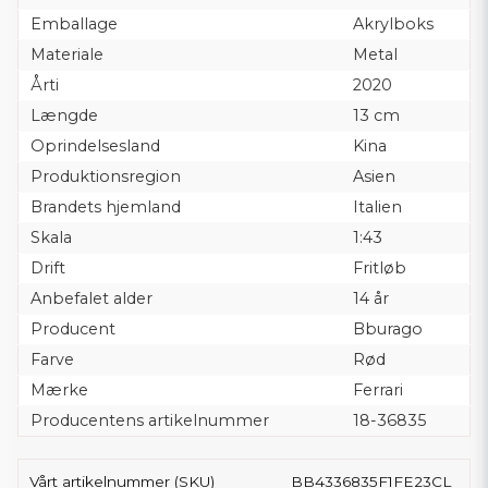
Emballage
Akrylboks
Materiale
Metal
Årti
2020
Længde
13 cm
Oprindelsesland
Kina
Produktionsregion
Asien
Brandets hjemland
Italien
Skala
1:43
Drift
Fritløb
Anbefalet alder
14 år
Producent
Bburago
Farve
Rød
Mærke
Ferrari
Producentens artikelnummer
18-36835
Vårt artikelnummer (SKU)
BB4336835F1FE23CL