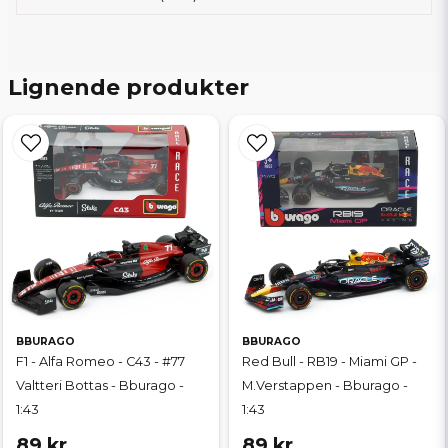
Lignende produkter
BBURAGO
BBURAGO
F1 - Alfa Romeo - C43 - #77
Red Bull - RB19 - Miami GP -
Valtteri Bottas - Bburago -
M.Verstappen - Bburago -
1:43
1:43
89 kr
89 kr