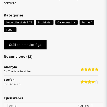
samlere.
Kategorier
Modelbiler skala 1:43
Modelbiler
Gaveidéer 14+
Formel 1
Ferrari
Ställ en produktfråga
Recensioner (
2
)
Anonym
for 11 måneder siden
stefan
for 1 år siden
Egenskaper
Tema
Formel 1