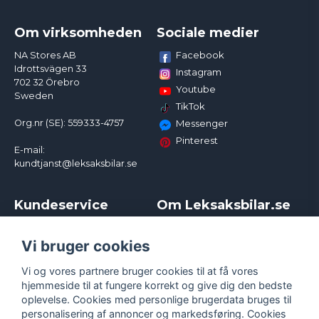
Om virksomheden
Sociale medier
Facebook
NA Stores AB
Idrottsvägen 33
Instagram
702 32 Örebro
Youtube
Sweden
TikTok
Org.nr (SE): 559333-4757
Messenger
Pinterest
E-mail:
kundtjanst@leksaksbilar.se
Kundeservice
Om Leksaksbilar.se
Kontakt
Om os
Kampagner og rabatter
Samarbejder og
Vi bruger cookies
Reklamation
Influencere
Vi og vores partnere bruger cookies til at få vores
Policy chase cars
Handelsbetingelser
hjemmeside til at fungere korrekt og give dig den bedste
Returnera
Persondatapolitik
oplevelse. Cookies med personlige brugerdata bruges til
Logga in
Cookies
personalisering af annoncer og markedsføring. Cookies