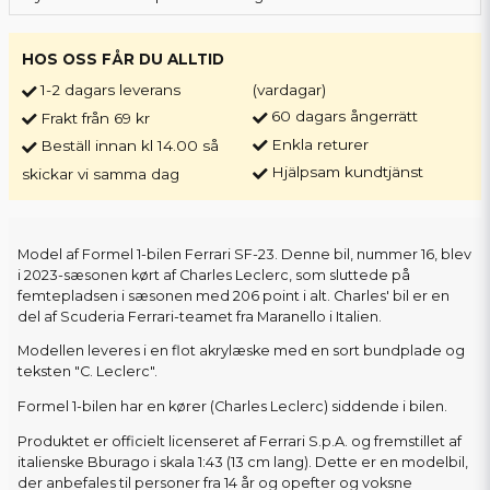
HOS OSS FÅR DU ALLTID
1-2 dagars leverans
(vardagar)
60 dagars ångerrätt
Frakt från 69 kr
Enkla returer
Beställ innan kl 14.00 så
Hjälpsam kundtjänst
skickar vi samma dag
Model af Formel 1-bilen Ferrari SF-23. Denne bil, nummer 16, blev
i 2023-sæsonen kørt af Charles Leclerc, som sluttede på
femtepladsen i sæsonen med 206 point i alt. Charles' bil er en
del af Scuderia Ferrari-teamet fra Maranello i Italien.
Modellen leveres i en flot akrylæske med en sort bundplade og
teksten "C. Leclerc".
Formel 1-bilen har en kører (Charles Leclerc) siddende i bilen.
Produktet er officielt licenseret af Ferrari S.p.A. og fremstillet af
italienske Bburago i skala 1:43 (13 cm lang). Dette er en modelbil,
der anbefales til personer fra 14 år og opefter og voksne