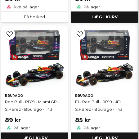
Ikke på lager
På lager
Få besked
LÆG I KURV
BBURAGO
BBURAGO
Red Bull - RB19 - Miami GP -
F1 - Red Bull - RB19 - #11
S.Perez - Bburago - 1:43
S.Perez - Bburago - 1:43
89 kr
85 kr
På lager
På lager
LÆG I KURV
LÆG I KURV