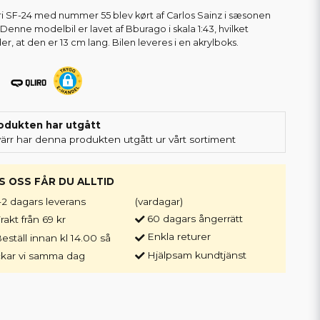
ri SF-24 med nummer 55 blev kørt af Carlos Sainz i sæsonen
 Denne modelbil er lavet af Bburago i skala 1:43, hvilket
er, at den er 13 cm lang. Bilen leveres i en akrylboks.
odukten har utgått
värr har denna produkten utgått ur vårt sortiment
S OSS FÅR DU ALLTID
-2 dagars leverans
(vardagar)
60 dagars ångerrätt
rakt från 69 kr
Enkla returer
eställ innan kl 14.00 så
Hjälpsam kundtjänst
ckar vi samma dag