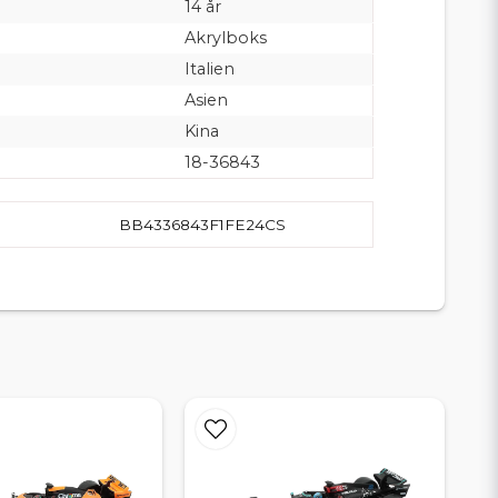
14 år
Akrylboks
Italien
Asien
Kina
18-36843
BB4336843F1FE24CS