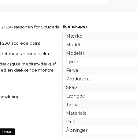
Egenskaper
 i 2024-sæsonen for Scuderia
Mærke
 290 scorede point.
Model
Modelår
ttet med sin røde hjelm.
Fører
ar dæk (gule medium-dæk) af
e med en dækkende montre
Farve
Producent
Skala
Længde
udsmykning.
Tema
Materiale
Drift
Åbninger
Ferrari