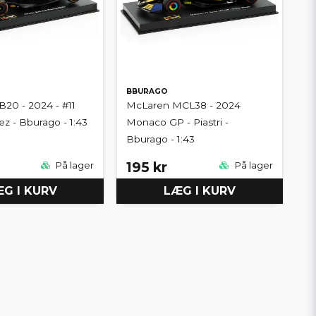
BBURAGO
B20 - 2024 - #11
McLaren MCL38 - 2024
ez - Bburago - 1:43
Monaco GP - Piastri -
Bburago - 1:43
195 kr
På lager
På lager
G I KURV
LÆG I KURV