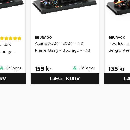
BBURAGO
BBURAGO
Alpine A524 - 2024 - #10
Red Bull R
 - #16
Pierre Gasly - Bburago - 1:43
Sergio Per
burago -
159 kr
135 kr
På lager
På lager
URV
LÆG I KURV
LÆ