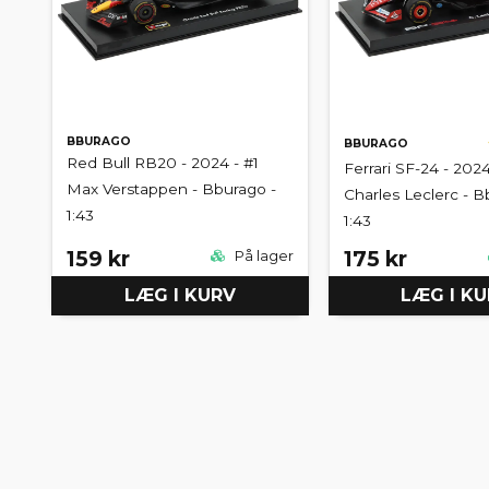
BBURAGO
BBURAGO
Red Bull RB20 - 2024 - #1
Ferrari SF-24 - 2024
Max Verstappen - Bburago -
Charles Leclerc - B
1:43
1:43
159 kr
175 kr
På lager
LÆG I KURV
LÆG I K