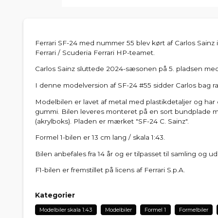
Ferrari SF-24 med nummer 55 blev kørt af Carlos Sainz
Ferrari / Scuderia Ferrari HP-teamet.
Carlos Sainz sluttede 2024-sæsonen på 5. pladsen med
I denne modelversion af SF-24 #55 sidder Carlos bag ra
Modelbilen er lavet af metal med plastikdetaljer og h
gummi. Bilen leveres monteret på en sort bundplad
(akrylboks). Pladen er mærket "SF-24 C. Sainz".
Formel 1-bilen er 13 cm lang / skala 1:43.
Bilen anbefales fra 14 år og er tilpasset til samling og 
F1-bilen er fremstillet på licens af Ferrari S.p.A.
Kategorier
Modelbiler skala 1:43
Modelbiler
Formel 1
Formelbiler