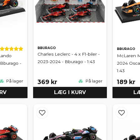
BBURAGO
BBURAGO
Charles Leclerc - 4 x F1-biler -
Lando
McLaren M
2023-2024 - Bburago - 1:43
 Bburago -
2024 Oscar
1:43
369 kr
189 kr
På lager
På lager
URV
LÆG I KURV
LÆ