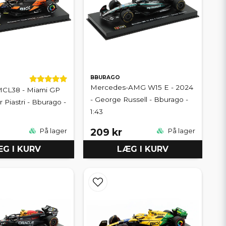
BBURAGO
Mercedes-AMG W15 E - 2024
CL38 - Miami GP
- George Russell - Bburago -
 Piastri - Bburago -
1:43
209 kr
På lager
På lager
G I KURV
LÆG I KURV