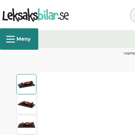
Sø
Legetøj