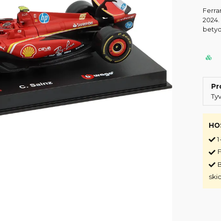
Ferra
2024.
betyd
Pr
Ty
HO
1
F
B
ski