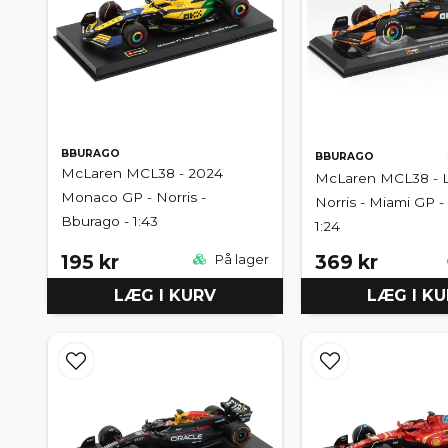
BBURAGO
BBURAGO
McLaren MCL38 - 2024
McLaren MCL38 - 
Monaco GP - Norris -
Norris - Miami GP -
Bburago - 1:43
1:24
195 kr
369 kr
På lager
LÆG I KURV
LÆG I K