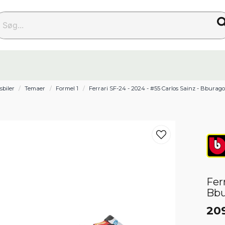
g...
sbiler
Temaer
Formel 1
Ferrari SF-24 - 2024 - #55 Carlos Sainz - Bburago 
Fer
Bbu
20