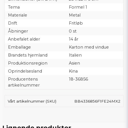
Tema
Formel 1
Materiale
Metal
Drift
Fritløb
Åbninger
0 st
Anbefalet alder
14 år
Emballage
Karton med vindue
Brandets hjemland
Italien
Produktionsregion
Asien
Oprindelsesland
Kina
Producentens
18-36856
artikelnummer
Vårt artikelnummer (SKU)
BB4336856F1FE24MX2
Lignende produkter