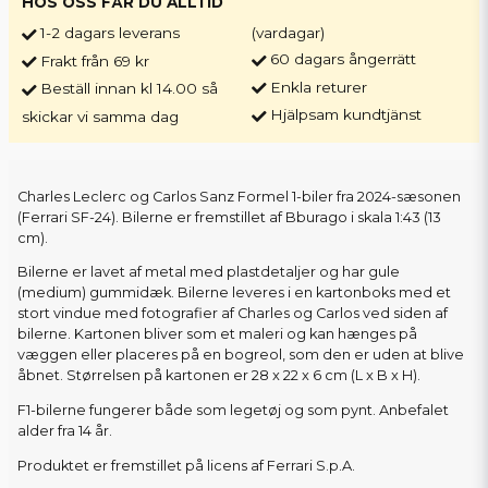
HOS OSS FÅR DU ALLTID
1-2 dagars leverans
(vardagar)
60 dagars ångerrätt
Frakt från 69 kr
Enkla returer
Beställ innan kl 14.00 så
Hjälpsam kundtjänst
skickar vi samma dag
Charles Leclerc og Carlos Sanz Formel 1-biler fra 2024-sæsonen
(Ferrari SF-24). Bilerne er fremstillet af Bburago i skala 1:43 (13
cm).
Bilerne er lavet af metal med plastdetaljer og har gule
(medium) gummidæk. Bilerne leveres i en kartonboks med et
stort vindue med fotografier af Charles og Carlos ved siden af
bilerne. Kartonen bliver som et maleri og kan hænges på
væggen eller placeres på en bogreol, som den er uden at blive
åbnet. Størrelsen på kartonen er 28 x 22 x 6 cm (L x B x H).
F1-bilerne fungerer både som legetøj og som pynt. Anbefalet
alder fra 14 år.
Produktet er fremstillet på licens af Ferrari S.p.A.