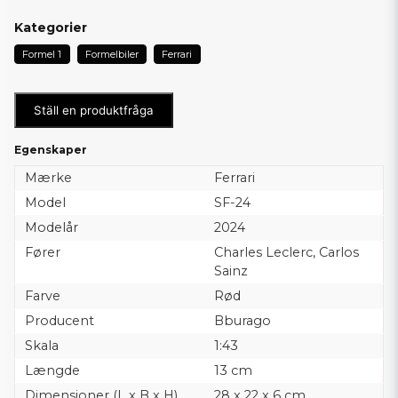
Kategorier
Formel 1
Formelbiler
Ferrari
Ställ en produktfråga
Egenskaper
Mærke
Ferrari
Model
SF-24
Modelår
2024
Fører
Charles Leclerc, Carlos
Sainz
Farve
Rød
Producent
Bburago
Skala
1:43
Længde
13 cm
Dimensioner (L x B x H)
28 x 22 x 6 cm