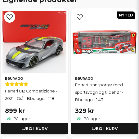
NYHED
BBURAGO
BBURAGO
Ferrari-transportør med
Ferrari 812 Competizione -
sportsvogn og tilbehør -
2021 - Grå - Bburago - 1:18
Bburago - 1:43
899 kr
329 kr
På lager
På lager
LÆG I KURV
LÆG I KURV