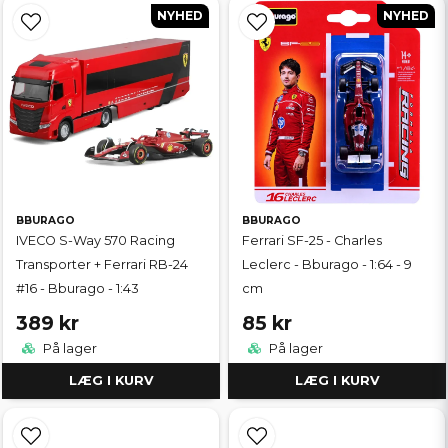
NYHED
NYHED
BBURAGO
BBURAGO
IVECO S-Way 570 Racing
Ferrari SF-25 - Charles
Transporter + Ferrari RB-24
Leclerc - Bburago - 1:64 - 9
#16 - Bburago - 1:43
cm
389 kr
85 kr
På lager
På lager
LÆG I KURV
LÆG I KURV