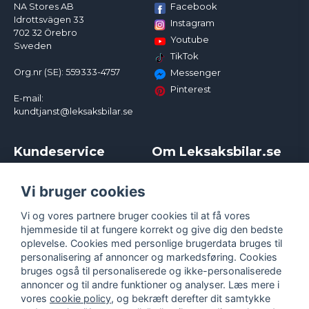
Facebook
NA Stores AB
Idrottsvägen 33
Instagram
702 32 Örebro
Youtube
Sweden
TikTok
Org.nr (SE): 559333-4757
Messenger
Pinterest
E-mail:
kundtjanst@leksaksbilar.se
Kundeservice
Om Leksaksbilar.se
Kontakt
Om os
Kampagner og rabatter
Samarbejder og
Vi bruger cookies
Reklamation
Influencere
Vi og vores partnere bruger cookies til at få vores
Policy chase cars
Handelsbetingelser
hjemmeside til at fungere korrekt og give dig den bedste
Returnera
Persondatapolitik
oplevelse. Cookies med personlige brugerdata bruges til
Logga in
Cookies
personalisering af annoncer og markedsføring. Cookies
bruges også til personaliserede og ikke-personaliserede
annoncer og til andre funktioner og analyser. Læs mere i
vores
cookie policy
, og bekræft derefter dit samtykke