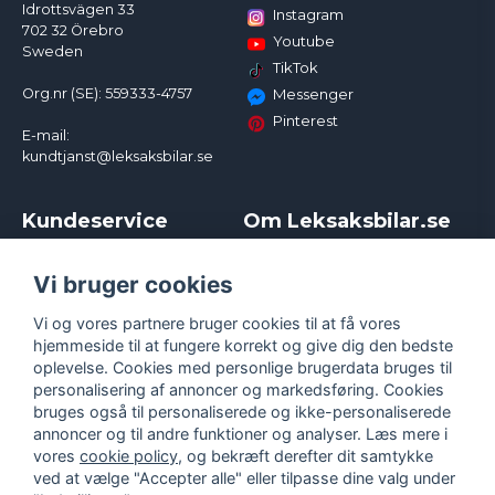
Idrottsvägen 33
Instagram
702 32 Örebro
Youtube
Sweden
TikTok
Org.nr (SE): 559333-4757
Messenger
Pinterest
E-mail:
kundtjanst@leksaksbilar.se
Kundeservice
Om Leksaksbilar.se
Kontakt
Om os
Kampagner og rabatter
Samarbejder og
Vi bruger cookies
Reklamation
Influencere
Vi og vores partnere bruger cookies til at få vores
Policy chase cars
Handelsbetingelser
hjemmeside til at fungere korrekt og give dig den bedste
Returnera
Persondatapolitik
oplevelse. Cookies med personlige brugerdata bruges til
Logga in
Cookies
personalisering af annoncer og markedsføring. Cookies
bruges også til personaliserede og ikke-personaliserede
annoncer og til andre funktioner og analyser. Læs mere i
vores
cookie policy
, og bekræft derefter dit samtykke
ved at vælge "Accepter alle" eller tilpasse dine valg under