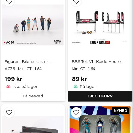
Figurer - Bilentusiaster -
BBS Telt V1 - Kaido House -
AC36 - Mini GT - 1:64
Mini GT - 1:64
199 kr
89 kr
Ikke på lager
På lager
Få besked
LÆG I KURV
NYHED