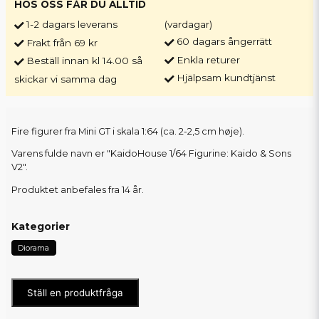
HOS OSS FÅR DU ALLTID
1-2 dagars leverans
(vardagar)
60 dagars ångerrätt
Frakt från 69 kr
Enkla returer
Beställ innan kl 14.00 så
Hjälpsam kundtjänst
skickar vi samma dag
Fire figurer fra Mini GT i skala 1:64 (ca. 2-2,5 cm høje).
Varens fulde navn er "KaidoHouse 1/64 Figurine: Kaido & Sons
V2".
Produktet anbefales fra 14 år.
Kategorier
Diorama
Ställ en produktfråga