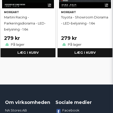
MOREART
MOREART
Martini Racing -
Toyota - Showroom Diorama
Parkeringsdiorama - LED-
- LED-belysning - 1:64
belysning - 1:64
279 kr
279 kr
På lager
På lager
LÆG I KURV
LÆG I KURV
Om virksomheden
Sociale medier
Facebook
NA Stores AB