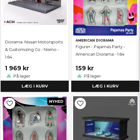
AMERICAN DIORAMA
Diorama: Nissan Motorsports
Figurer - Pajamas Party -
& Customizing Co - Nismo -
American Diorama - 1:64
1:64
1 969 kr
159 kr
På lager
På lager
LÆG I KURV
LÆG I KURV
NYHED