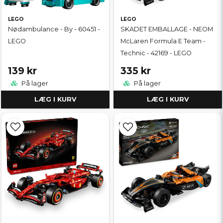
LEGO
LEGO
Nødambulance - By - 60451 -
SKADET EMBALLAGE - NEOM
LEGO
McLaren Formula E Team -
Technic - 42169 - LEGO
139 kr
335 kr
På lager
På lager
LÆG I KURV
LÆG I KURV