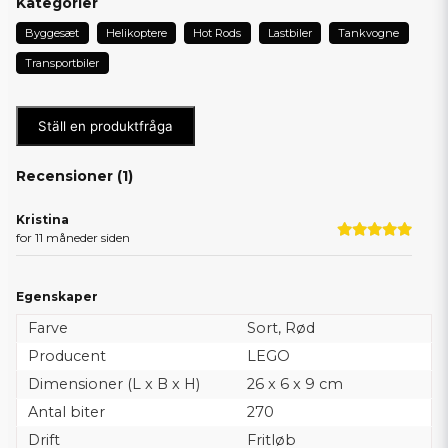
Kategorier
Byggesæt
Helikoptere
Hot Rods
Lastbiler
Tankvogne
Transportbiler
Ställ en produktfråga
Recensioner (
1
)
Kristina
for 11 måneder siden
Egenskaper
Farve
Sort, Rød
Producent
LEGO
Dimensioner (L x B x H)
26 x 6 x 9 cm
Antal biter
270
Drift
Fritløb