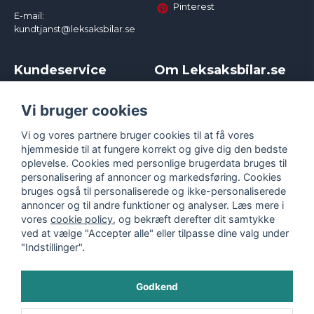
Pinterest
E-mail:
kundtjanst@leksaksbilar.se
Kundeservice
Om Leksaksbilar.se
Kontakt
Om os
Kampagner og rabatter
Samarbejder og
Vi bruger cookies
Reklamation
Influencere
Vi og vores partnere bruger cookies til at få vores
Policy chase cars
Handelsbetingelser
hjemmeside til at fungere korrekt og give dig den bedste
Returnera
Persondatapolitik
oplevelse. Cookies med personlige brugerdata bruges til
Logga in
Cookies
personalisering af annoncer og markedsføring. Cookies
bruges også til personaliserede og ikke-personaliserede
annoncer og til andre funktioner og analyser. Læs mere i
vores
cookie policy
, og bekræft derefter dit samtykke
ved at vælge "Accepter alle" eller tilpasse dine valg under
"Indstillinger".
Godkend
©
2026
- Leksaksbilar.se