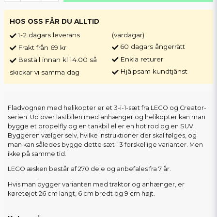
HOS OSS FÅR DU ALLTID
1-2 dagars leverans
(vardagar)
60 dagars ångerrätt
Frakt från 69 kr
Enkla returer
Beställ innan kl 14.00 så
Hjälpsam kundtjänst
skickar vi samma dag
Fladvognen med helikopter er et 3-i-1-sæt fra LEGO og Creator-
serien. Ud over lastbilen med anhænger og helikopter kan man
bygge et propelfly og en tankbil eller en hot rod og en SUV.
Byggeren vælger selv, hvilke instruktioner der skal følges, og
man kan således bygge dette sæt i 3 forskellige varianter. Men
ikke på samme tid.
LEGO æsken består af 270 dele og anbefales fra 7 år.
Hvis man bygger varianten med traktor og anhænger, er
køretøjet 26 cm langt, 6 cm bredt og 9 cm højt.