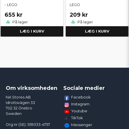
- LEGO
LEGO
655 kr
209 kr
På lager
På lager
LÆG I KURV
LÆG I KURV
Om virksomheden
Sociale medier
Facebook
NA Stores AB
Idrottsvägen 33
Instagram
702 32 Örebro
Youtube
Sweden
TikTok
Org.nr (SE): 559333-4757
Messenger