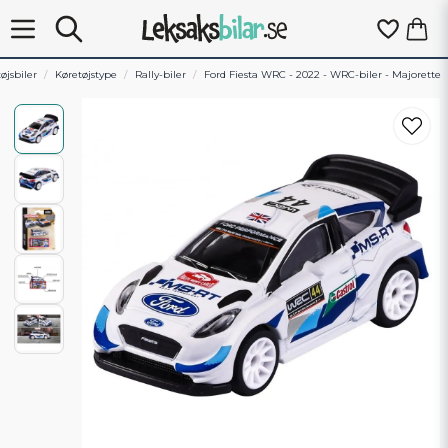
øjsbiler
Køretøjstype
Rally-biler
Ford Fiesta WRC - 2022 - WRC-biler - Majorette