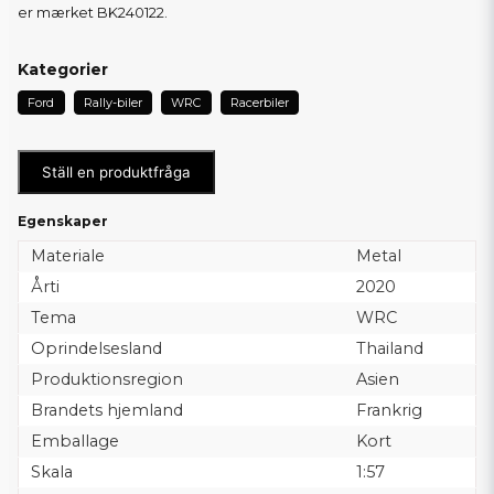
er mærket BK240122.
Kategorier
Ford
Rally-biler
WRC
Racerbiler
Ställ en produktfråga
Egenskaper
Materiale
Metal
Årti
2020
Tema
WRC
Oprindelsesland
Thailand
Produktionsregion
Asien
Brandets hjemland
Frankrig
Emballage
Kort
Skala
1:57