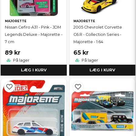
MAJORETTE
MAJORETTE
Nissan Cefiro A31 - Pink - JDM
2005 Chevrolet Corvette
Legends Deluxe - Majorette -
C6.R - Collection Series -
7 cm
Majorette - 1:64
89 kr
65 kr
På lager
På lager
LÆG I KURV
LÆG I KURV