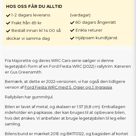
HOS OSS FÅR DU ALLTID
1-2 dagars leverans
(vardagar)
60 dagars ångerrätt
Frakt från 69 kr
Enkla returer
Beställ innan kl 14.00 så
Hjälpsam kundtjänst
skickar vi samma dag
Fra Majorette og deres WRC Cars-serie sælger vi denne
legetøjsbil i form af en Ford Fiesta WRC (2022) i rallytrim. Køreren
er Gus Greensmith.
Bemærk, at dette er 2022-versionen, vi har også den tidligere
version af
Ford Fiesta WRC med S. Ogier og J. Ingrassia
.
Rallybilen har gummihjul.
Bilen er lavet af metal, og skalaen er 1:57 (6,8 cm). Emballagen
indeholder en papkasse, der kan bruges til at opbevare bilen,
hvis det ønskes. Vi anbefaler at bruge legetøjsbilen til leg eller
samling.
Bilens bund er mærket 201E og BK170122, og bagsiden af kortet