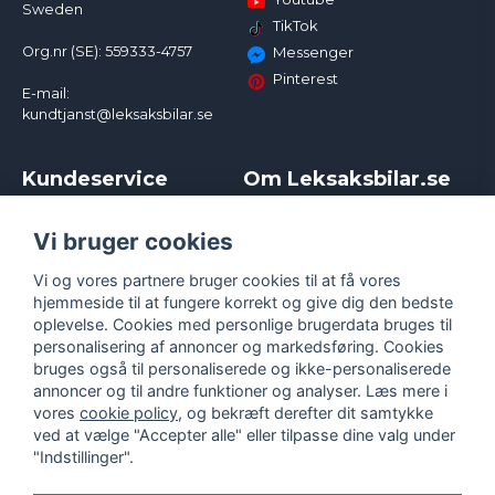
Sweden
TikTok
Org.nr (SE): 559333-4757
Messenger
Pinterest
E-mail:
kundtjanst@leksaksbilar.se
Kundeservice
Om Leksaksbilar.se
Kontakt
Om os
Kampagner og rabatter
Samarbejder og
Vi bruger cookies
Reklamation
Influencere
Vi og vores partnere bruger cookies til at få vores
Policy chase cars
Handelsbetingelser
hjemmeside til at fungere korrekt og give dig den bedste
Returnera
Persondatapolitik
oplevelse. Cookies med personlige brugerdata bruges til
Logga in
Cookies
personalisering af annoncer og markedsføring. Cookies
bruges også til personaliserede og ikke-personaliserede
annoncer og til andre funktioner og analyser. Læs mere i
vores
cookie policy
, og bekræft derefter dit samtykke
ved at vælge "Accepter alle" eller tilpasse dine valg under
"Indstillinger".