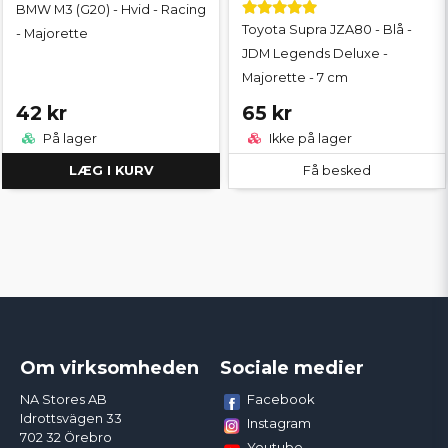
BMW M3 (G20) - Hvid - Racing
Toyota Supra JZA80 - Blå -
- Majorette
JDM Legends Deluxe -
Majorette - 7 cm
42 kr
65 kr
På lager
Ikke på lager
LÆG I KURV
Få besked
Om virksomheden
Sociale medier
Facebook
NA Stores AB
Idrottsvägen 33
Instagram
702 32 Örebro
Youtube