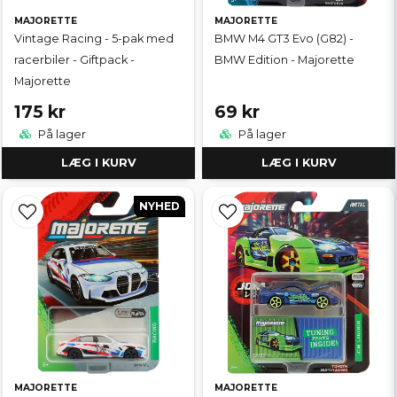
MAJORETTE
MAJORETTE
Vintage Racing - 5-pak med
BMW M4 GT3 Evo (G82) -
racerbiler - Giftpack -
BMW Edition - Majorette
Majorette
175 kr
69 kr
På lager
På lager
LÆG I KURV
LÆG I KURV
NYHED
MAJORETTE
MAJORETTE