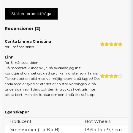
Ställ en produktfråga
Recensioner (
2
)
Carita Linnea Christina
for 1 måned siden
Linn
for 6 måneder siden
Då mönstret kunde skilja, så skickade jag in till
kundtjänst om det gick att se vilka mönster som fanns.
Fick snabbt en bild med valmöjligheterna på lagret! Det
enda som är synd är att det är en stor varningsbild på
undersidan av lådan, och den är tryckt så det går inte
att ta bort. Men det funkar om den ändå ska stå upp.
Egenskaper
Producent
Hot Wheels
Dimensioner (L x B x H)
18,6 x 14 x 9,7 cm