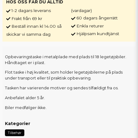
HOS OSS FÅR DU ALLTID
1-2 dagars leverans
(vardagar)
60 dagars ångerrätt
Frakt från 69 kr
Enkla returer
Beställ innan kl 14.00 så
Hjälpsam kundtjänst
skickar vi samma dag
Opbevaringstaske i metalplade med plads til 18 legetøjsbiler.
Håndtaget er i plast.
Flot taske i høj kvalitet, som holder legetøjsbilerne på plads
under transport eller til praktisk opbevaring.
Tasken har varierende motiver og sendes tilfældigt fra os.
Anbefalet alder 5 år.
Biler medfølger ikke.
Kategorier
Tilbehør