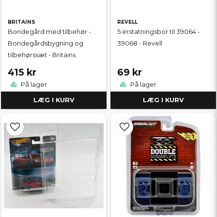
BRITAINS
REVELL
Bondegård med tilbehør -
5 erstatningsbor til 39064 -
Bondegårdsbygning og
39068 - Revell
tilbehørssæt - Britains
415 kr
69 kr
På lager
På lager
LÆG I KURV
LÆG I KURV