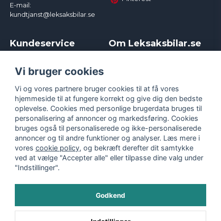
E-mail:
kundtjanst@leksaksbilar.se
Kundeservice
Om Leksaksbilar.se
Kontakt
Om os
Kampagner og rabatter
Samarbejder og
Vi bruger cookies
Reklamation
Influencere
Vi og vores partnere bruger cookies til at få vores
Policy chase cars
Handelsbetingelser
hjemmeside til at fungere korrekt og give dig den bedste
Returnera
Persondatapolitik
oplevelse. Cookies med personlige brugerdata bruges til
Logga in
Cookies
personalisering af annoncer og markedsføring. Cookies
bruges også til personaliserede og ikke-personaliserede
annoncer og til andre funktioner og analyser. Læs mere i
vores
cookie policy
, og bekræft derefter dit samtykke
ved at vælge "Accepter alle" eller tilpasse dine valg under
"Indstillinger".
Godkend
©
2026
- Leksaksbilar.se