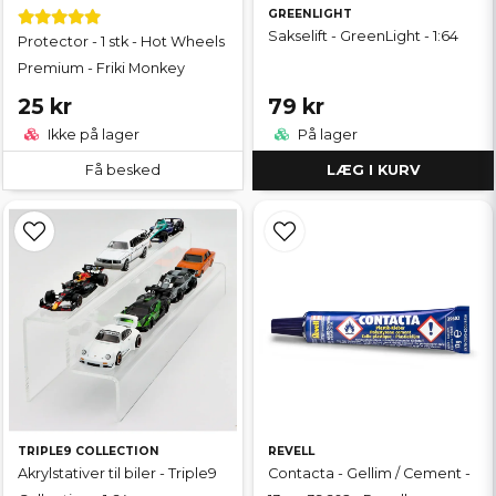
GREENLIGHT
Sakselift - GreenLight - 1:64
Protector - 1 stk - Hot Wheels
Premium - Friki Monkey
25 kr
79 kr
Ikke på lager
På lager
Få besked
LÆG I KURV
TRIPLE9 COLLECTION
REVELL
Akrylstativer til biler - Triple9
Contacta - Gellim / Cement -