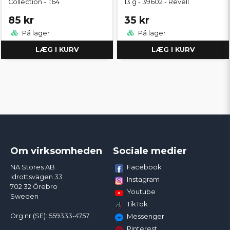
Collection - 1:64
13 g - 39602 - Revell
85 kr
35 kr
På lager
På lager
LÆG I KURV
LÆG I KURV
Om virksomheden
Sociale medier
Facebook
NA Stores AB
Idrottsvägen 33
Instagram
702 32 Örebro
Youtube
Sweden
TikTok
Org.nr (SE): 559333-4757
Messenger
Pinterest