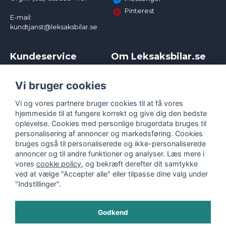
Pinterest
E-mail:
kundtjanst@leksaksbilar.se
Kundeservice
Om Leksaksbilar.se
Kontakt
Om os
Kampagner og rabatter
Samarbejder og
Vi bruger cookies
Reklamation
Influencere
Vi og vores partnere bruger cookies til at få vores
Policy chase cars
Handelsbetingelser
hjemmeside til at fungere korrekt og give dig den bedste
Returnera
Persondatapolitik
oplevelse. Cookies med personlige brugerdata bruges til
Logga in
Cookies
personalisering af annoncer og markedsføring. Cookies
bruges også til personaliserede og ikke-personaliserede
annoncer og til andre funktioner og analyser. Læs mere i
vores
cookie policy
, og bekræft derefter dit samtykke
ved at vælge "Accepter alle" eller tilpasse dine valg under
"Indstillinger".
Godkend