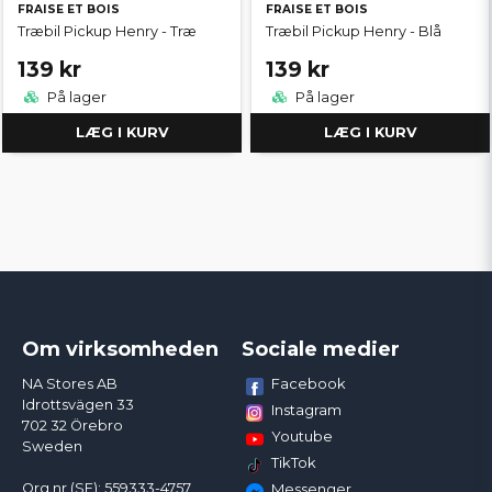
FRAISE ET BOIS
FRAISE ET BOIS
Træbil Pickup Henry - Træ
Træbil Pickup Henry - Blå
139 kr
139 kr
På lager
På lager
LÆG I KURV
LÆG I KURV
Om virksomheden
Sociale medier
Facebook
NA Stores AB
Idrottsvägen 33
Instagram
702 32 Örebro
Youtube
Sweden
TikTok
Org.nr (SE): 559333-4757
Messenger