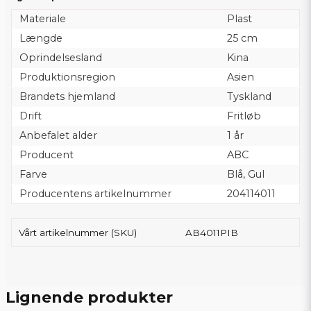
Materiale
Plast
Længde
25 cm
Oprindelsesland
Kina
Produktionsregion
Asien
Brandets hjemland
Tyskland
Drift
Fritløb
Anbefalet alder
1 år
Producent
ABC
Farve
Blå, Gul
Producentens artikelnummer
204114011
Vårt artikelnummer (SKU)
AB4011PIB
Lignende produkter