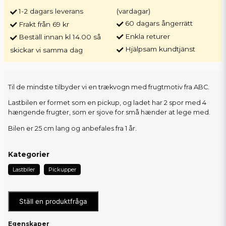
1-2 dagars leverans
(vardagar)
60 dagars ångerrätt
Frakt från 69 kr
Enkla returer
Beställ innan kl 14.00 så
Hjälpsam kundtjänst
skickar vi samma dag
Til de mindste tilbyder vi en trækvogn med frugtmotiv fra ABC.
Lastbilen er formet som en pickup, og ladet har 2 spor med 4
hængende frugter, som er sjove for små hænder at lege med.
Bilen er 25 cm lang og anbefales fra 1 år.
Kategorier
Lastbiler
Pickupper
Ställ en produktfråga
Egenskaper