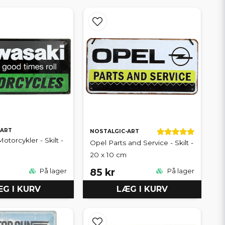
-ART
NOSTALGIC-ART
torcykler - Skilt -
Opel Parts and Service - Skilt -
20 x 10 cm
85 kr
På lager
På lager
G I KURV
LÆG I KURV