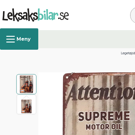
Sø
Legetøjsb