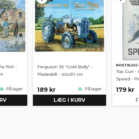
NOSTALGIC
a 1941 -
Ferguson 35 "Gold Belly" -
Top Gun - 
cm
Pladeskilt - 40x30 cm
Speed - Pl
189 kr
179 kr
På lager
På lager
URV
LÆG I KURV
F