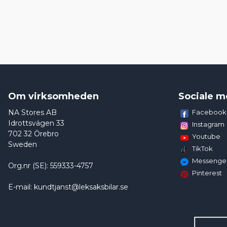
Om virksomheden
Sociale m
NA Stores AB
Facebook
Idrottsvägen 33
Instagram
702 32 Örebro
Youtube
Sweden
TikTok
Messenge
Org.nr (SE): 559333-4757
Pinterest
E-mail: kundtjanst@leksaksbilar.se