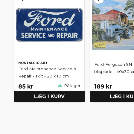
NOSTALGIC-ART
Ford-Ferguson 9N fr
Ford Maintenance Service &
blikplade - 40x30 
Repair - skilt - 20 x 10 cm
85 kr
189 kr
På lager
LÆG I KURV
LÆG I K