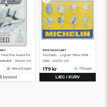
-ART
NOSTALGIC-ART
I Feel the Need for
Michelin - Logoer 1894-1998 -
adeskilt - 30x40 cm
Skilt - 40x30 cm
179 kr
Ikke på lager
På lager
å besked
LÆG I KURV