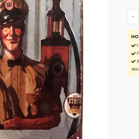
-
HO
1
F
B
ski