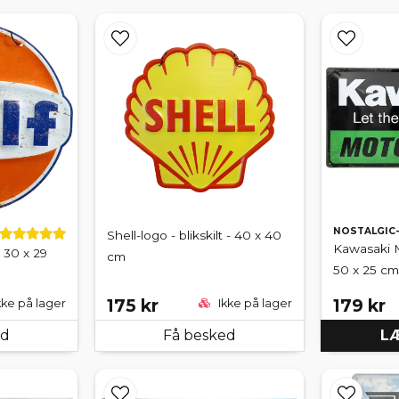
NOSTALGIC
Shell-logo - blikskilt - 40 x 40
Kawasaki Mo
- 30 x 29
cm
50 x 25 cm
175 kr
179 kr
kke på lager
Ikke på lager
ed
Få besked
LÆ