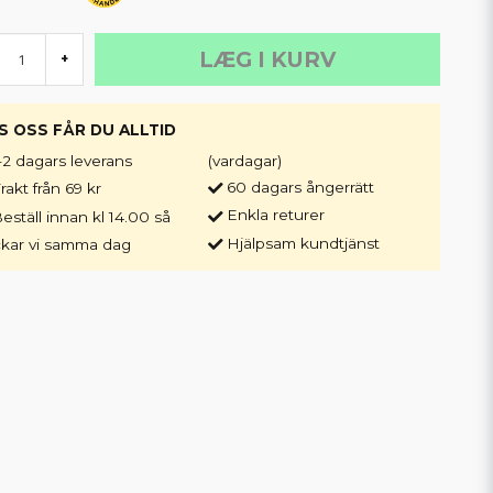
LÆG I KURV
+
S OSS FÅR DU ALLTID
-2 dagars leverans
(vardagar)
60 dagars ångerrätt
rakt från 69 kr
Enkla returer
eställ innan kl 14.00 så
Hjälpsam kundtjänst
ckar vi samma dag