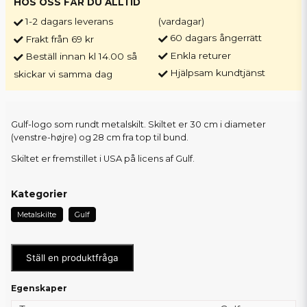
HOS OSS FÅR DU ALLTID
1-2 dagars leverans
(vardagar)
60 dagars ångerrätt
Frakt från 69 kr
Enkla returer
Beställ innan kl 14.00 så
Hjälpsam kundtjänst
skickar vi samma dag
Gulf-logo som rundt metalskilt. Skiltet er 30 cm i diameter
(venstre-højre) og 28 cm fra top til bund.
Skiltet er fremstillet i USA på licens af Gulf.
Kategorier
Metalskilte
Gulf
Ställ en produktfråga
Egenskaper