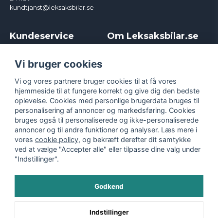
kundtjanst@leksaksbilar.se
Kundeservice
Om Leksaksbilar.se
Kontakt
Om os
Kampagner og rabatter
Samarbejder og
Vi bruger cookies
Reklamation
Influencere
Vi og vores partnere bruger cookies til at få vores
Policy chase cars
Handelsbetingelser
hjemmeside til at fungere korrekt og give dig den bedste
Returnera
Persondatapolitik
oplevelse. Cookies med personlige brugerdata bruges til
Logga in
Cookies
personalisering af annoncer og markedsføring. Cookies
bruges også til personaliserede og ikke-personaliserede
annoncer og til andre funktioner og analyser. Læs mere i
vores
cookie policy
, og bekræft derefter dit samtykke
ved at vælge "Accepter alle" eller tilpasse dine valg under
"Indstillinger".
Godkend
©
2026
- Leksaksbilar.se
Indstillinger