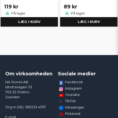
119 kr
89 kr
På lager
På lager
LÆG I KURV
LÆG I KURV
Om virksomheden
Sociale medier
Facebook
NA Stores AB
Idrottsvägen 33
Instagram
702 32 Örebro
Youtube
Sweden
TikTok
Org.nr (SE): 559333-4757
Messenger
Pinterest
E-mail: