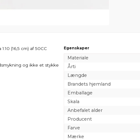
Egenskaper
 1:10 (16,5 cm) af 50CC
Materiale
dsmykning og ikke et stykke
Årti
Længde
Brandets hjemland
Emballage
Skala
Anbefalet alder
Producent
Farve
Mærke