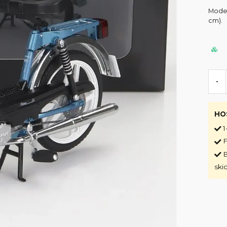
Model 
cm).
-
HO
1
F
B
ski