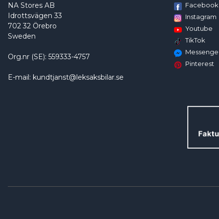
NA Stores AB
Facebook
Idrottsvägen 33
Instagram
702 32 Örebro
Youtube
Sweden
TikTok
Messenge
Org.nr (SE): 559333-4757
Pinterest
E-mail: kundtjanst@leksaksbilar.se