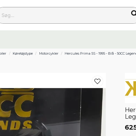
g...
biler
Køretøjstype
Motorcykler
Hercules Prima 5S - 1995 - Blå - 50CC Legend
Her
Leg
625