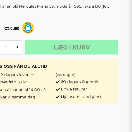
af en blå Hercules Prima 5S, modelår 1995, i skala 1:10 (16,5
LÆG I KURV
+
S OSS FÅR DU ALLTID
-2 dagars leverans
(vardagar)
60 dagars ångerrätt
rakt från 69 kr
Enkla returer
eställ innan kl 14.00 så
Hjälpsam kundtjänst
ckar vi samma dag