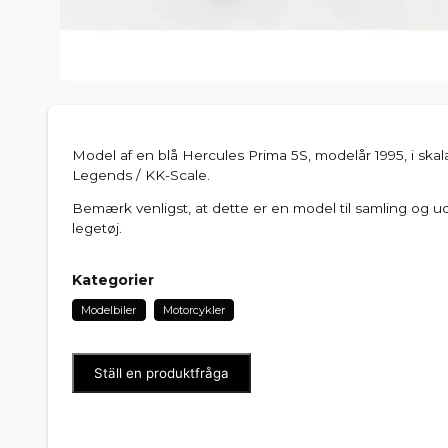
Model af en blå Hercules Prima 5S, modelår 1995, i skala
Legends / KK-Scale.
Bemærk venligst, at dette er en model til samling og u
legetøj.
Kategorier
Modelbiler
Motorcykler
Ställ en produktfråga