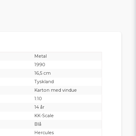
Metal
1990
16,5 cm
Tyskland
Karton med vindue
1:10
14 år
KK-Scale
Blå
Hercules