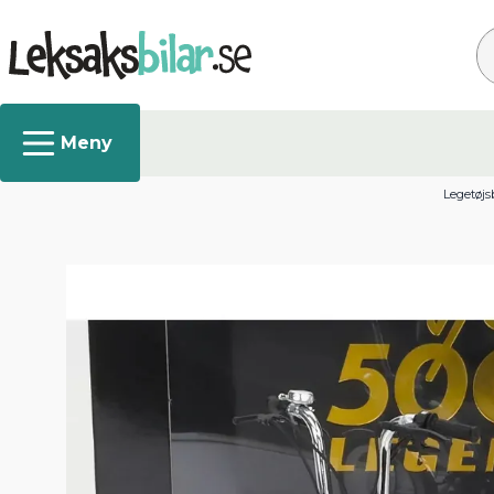
Sø
Legetøjs