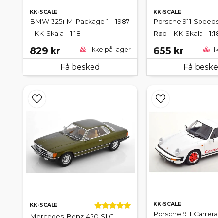
KK-SCALE
KK-SCALE
BMW 325i M-Package 1 - 1987
Porsche 911 Speedst
- KK-Skala - 1:18
Rød - KK-Skala - 1:1
829 kr
655 kr
Ikke på lager
I
Få besked
Få besk
KK-SCALE
KK-SCALE
Porsche 911 Carrera
Mercedes-Benz 450 SLC