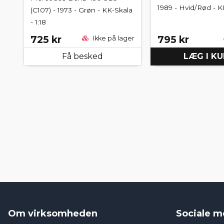
1989 - Hvid/Rød - K
(C107) - 1973 - Grøn - KK-Skala
- 1:18
725 kr
795 kr
Ikke på lager
Få besked
LÆG I K
Om virksomheden
Sociale m