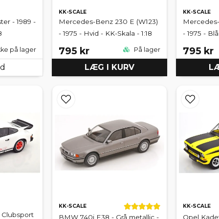
KK-SCALE
KK-SCALE
er - 1989 -
Mercedes-Benz 230 E (W123)
Mercedes-
8
- 1975 - Hvid - KK-Skala - 1:18
- 1975 - Blå
795 kr
795 kr
kke på lager
På lager
ed
LÆG I KURV
LÆ
KK-SCALE
KK-SCALE
 Clubsport
BMW 740i E38 - Grå metallic -
Opel Kadet