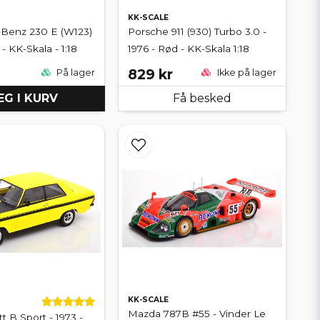
KK-SCALE
Benz 230 E (W123)
Porsche 911 (930) Turbo 3.0 -
 - KK-Skala - 1:18
1976 - Rød - KK-Skala 1:18
829 kr
På lager
Ikke på lager
G I KURV
Få besked
KK-SCALE
Mazda 787B #55 - Vinder Le
t B Sport - 1973 -