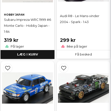
HOBBY JAPAN
Audi R8 - Le Mans-vinder
Subaru Impreza WRC 1999 #6
2004 - Spark - 1:43
Monte Carlo - Hobby Japan -
1:64
319 kr
299 kr
På lager
Ikke på lager
LÆG I KURV
Få besked