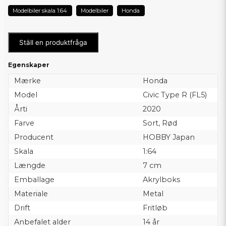
Modelbiler skala 1:64
Modelbiler
Honda
Ställ en produktfråga
Egenskaper
Mærke
Honda
Model
Civic Type R (FL5)
Årti
2020
Farve
Sort, Rød
Producent
HOBBY Japan
Skala
1:64
Længde
7 cm
Emballage
Akrylboks
Materiale
Metal
Drift
Fritløb
Anbefalet alder
14 år