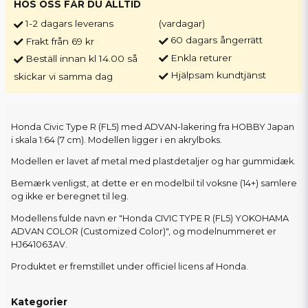
HOS OSS FÅR DU ALLTID
1-2 dagars leverans
(vardagar)
60 dagars ångerrätt
Frakt från 69 kr
Enkla returer
Beställ innan kl 14.00 så
Hjälpsam kundtjänst
skickar vi samma dag
Honda Civic Type R (FL5) med ADVAN-lakering fra HOBBY Japan
i skala 1:64 (7 cm). Modellen ligger i en akrylboks.
Modellen er lavet af metal med plastdetaljer og har gummidæk.
Bemærk venligst, at dette er en modelbil til voksne (14+) samlere
og ikke er beregnet til leg.
Modellens fulde navn er "Honda CIVIC TYPE R (FL5) YOKOHAMA
ADVAN COLOR (Customized Color)", og modelnummeret er
HJ641063AV.
Produktet er fremstillet under officiel licens af Honda.
Kategorier