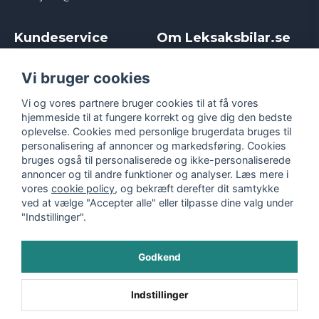
Kundeservice
Om Leksaksbilar.se
Kontakt
Om os
Kampagner og rabatter
Samarbejder og
Vi bruger cookies
Reklamation
Influencere
Vi og vores partnere bruger cookies til at få vores
Policy chase cars
Handelsbetingelser
hjemmeside til at fungere korrekt og give dig den bedste
Returnera
Persondatapolitik
oplevelse. Cookies med personlige brugerdata bruges til
Logga in
Cookies
personalisering af annoncer og markedsføring. Cookies
bruges også til personaliserede og ikke-personaliserede
annoncer og til andre funktioner og analyser. Læs mere i
vores
cookie policy
, og bekræft derefter dit samtykke
ved at vælge "Accepter alle" eller tilpasse dine valg under
"Indstillinger".
Godkend
©
2026
- Leksaksbilar.se
Indstillinger