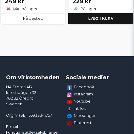
249 kr
229 kr
Ikke på lager
På lager
Få besked
LÆG I KURV
Om virksomheden
Sociale medier
Facebook
NA Stores AB
Idrottsvägen 33
Instagram
702 32 Örebro
Youtube
Sweden
TikTok
Org.nr (SE): 559333-4757
Messenger
Pinterest
E-mail:
kundtjanst@leksaksbilar.se