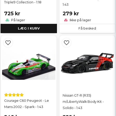
Triple9 Collection - 1:18
1:43
725 kr
279 kr
På lager
Ikke på lager
LÆG I KURV
Få besked
Nissan GT-R (R35)
Courage C60 Peugeot - Le
m/LibertyWalk Body Kit -
Mans 2002 - Spark - 1:43
Solido - 1:43