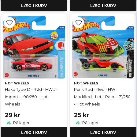
LÆG I KURV
LÆG I KURV
HOT WHEELS
HOT WHEELS
Hako Type D - Rød - HW J-
Punk Rod - Rød - HW
Imports - 98/250 - Hot
Modified - Let's Race - 71/250
Wheels
- Hot Wheels
29 kr
25 kr
På lager
På lager
LÆG I KURV
LÆG I KURV