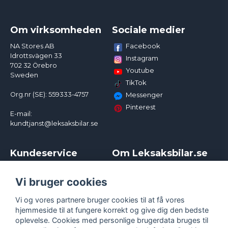
Om virksomheden
Sociale medier
Facebook
NA Stores AB
Idrottsvägen 33
Instagram
702 32 Örebro
Youtube
Sweden
TikTok
Org.nr (SE): 559333-4757
Messenger
Pinterest
E-mail:
kundtjanst@leksaksbilar.se
Kundeservice
Om Leksaksbilar.se
Kontakt
Om os
Kampagner og rabatter
Samarbejder og
Vi bruger cookies
Reklamation
Influencere
Vi og vores partnere bruger cookies til at få vores
Policy chase cars
Handelsbetingelser
hjemmeside til at fungere korrekt og give dig den bedste
Returnera
Persondatapolitik
oplevelse. Cookies med personlige brugerdata bruges til
Logga in
Cookies