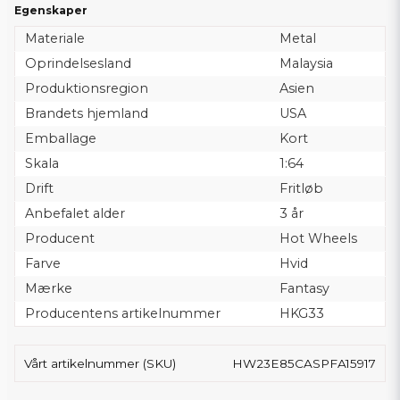
Egenskaper
Materiale
Metal
Oprindelsesland
Malaysia
Produktionsregion
Asien
Brandets hjemland
USA
Emballage
Kort
Skala
1:64
Drift
Fritløb
Anbefalet alder
3 år
Producent
Hot Wheels
Farve
Hvid
Mærke
Fantasy
Producentens artikelnummer
HKG33
Vårt artikelnummer (SKU)
HW23E85CASPFA15917