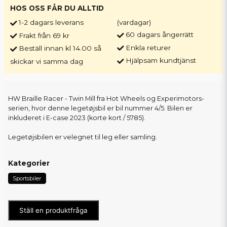
HOS OSS FÅR DU ALLTID
1-2 dagars leverans
(vardagar)
60 dagars ångerrätt
Frakt från 69 kr
Enkla returer
Beställ innan kl 14.00 så
Hjälpsam kundtjänst
skickar vi samma dag
HW Braille Racer - Twin Mill fra Hot Wheels og Experimotors-
serien, hvor denne legetøjsbil er bil nummer 4/5. Bilen er
inkluderet i E-case 2023 (korte kort / 5785).
Legetøjsbilen er velegnet til leg eller samling.
Kategorier
Sportsbiler
Ställ en produktfråga