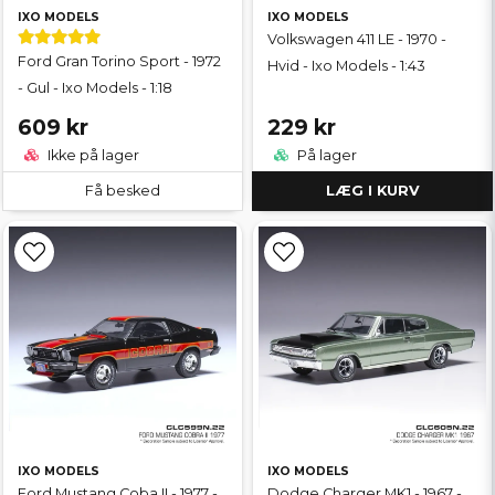
IXO MODELS
IXO MODELS
Volkswagen 411 LE - 1970 -
Ford Gran Torino Sport - 1972
Hvid - Ixo Models - 1:43
- Gul - Ixo Models - 1:18
609 kr
229 kr
Ikke på lager
På lager
Få besked
LÆG I KURV
IXO MODELS
IXO MODELS
Ford Mustang Coba II - 1977 -
Dodge Charger MK1 - 1967 -