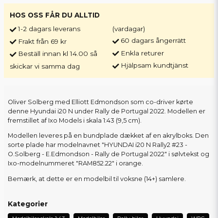
HOS OSS FÅR DU ALLTID
1-2 dagars leverans
(vardagar)
60 dagars ångerrätt
Frakt från 69 kr
Enkla returer
Beställ innan kl 14.00 så
Hjälpsam kundtjänst
skickar vi samma dag
Oliver Solberg med Elliott Edmondson som co-driver kørte
denne Hyundai i20 N under Rally de Portugal 2022. Modellen er
fremstillet af Ixo Models i skala 1:43 (9,5 cm).
Modellen leveres på en bundplade dækket af en akrylboks. Den
sorte plade har modelnavnet "HYUNDAI i20 N Rally2 #23 -
O.Solberg - E.Edmondson - Rally de Portugal 2022" i sølvtekst og
Ixo-modelnummeret "RAM852.22" i orange.
Bemærk, at dette er en modelbil til voksne (14+) samlere.
Kategorier