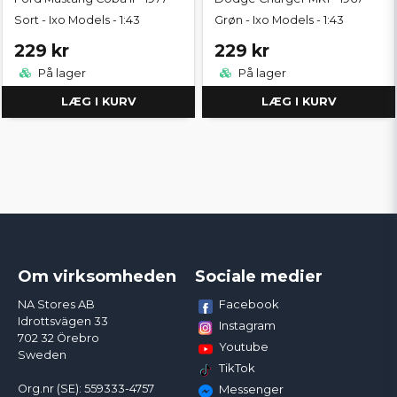
Sort - Ixo Models - 1:43
Grøn - Ixo Models - 1:43
229 kr
229 kr
På lager
På lager
LÆG I KURV
LÆG I KURV
Om virksomheden
Sociale medier
Facebook
NA Stores AB
Idrottsvägen 33
Instagram
702 32 Örebro
Youtube
Sweden
TikTok
Org.nr (SE): 559333-4757
Messenger