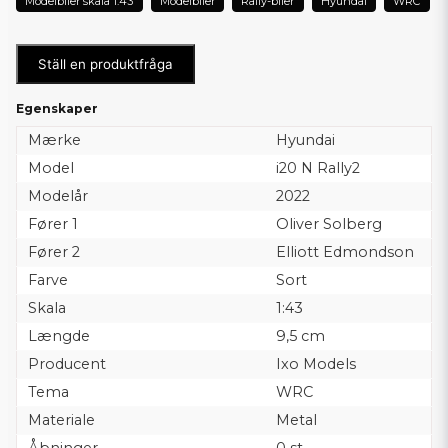
Modelbiler skala 1:43
Modelbiler
Rally-biler
Hyundai
WRC
Ställ en produktfråga
Egenskaper
Mærke
Hyundai
Model
i20 N Rally2
Modelår
2022
Fører 1
Oliver Solberg
Fører 2
Elliott Edmondson
Farve
Sort
Skala
1:43
Længde
9,5 cm
Producent
Ixo Models
Tema
WRC
Materiale
Metal