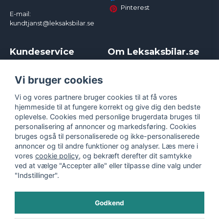
Pinterest
E-mail:
kundtjanst@leksaksbilar.se
Kundeservice
Om Leksaksbilar.se
Kontakt
Om os
Kampagner og rabatter
Samarbejder og
Vi bruger cookies
Reklamation
Influencere
Vi og vores partnere bruger cookies til at få vores
Policy chase cars
Handelsbetingelser
hjemmeside til at fungere korrekt og give dig den bedste
Returnera
Persondatapolitik
oplevelse. Cookies med personlige brugerdata bruges til
Logga in
Cookies
personalisering af annoncer og markedsføring. Cookies
bruges også til personaliserede og ikke-personaliserede
annoncer og til andre funktioner og analyser. Læs mere i
vores
cookie policy
, og bekræft derefter dit samtykke
ved at vælge "Accepter alle" eller tilpasse dine valg under
"Indstillinger".
Godkend