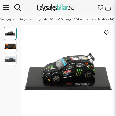
øretøjstype
Rally-biler
Hyundai i20 N - O.Solberg / E.Edmondson - Ixo Models - 1:43