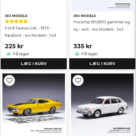
IXO MODELS
IXO MODELS
Porsche 911 (997) gammel og
Ford Taunus GXL - 1973 -
ny - sort - Ixo Models - 1:43
Rød/sort - Ixo Models - 1:43
225 kr
335 kr
På lager
På lager
LÆG I KURV
LÆG I KURV