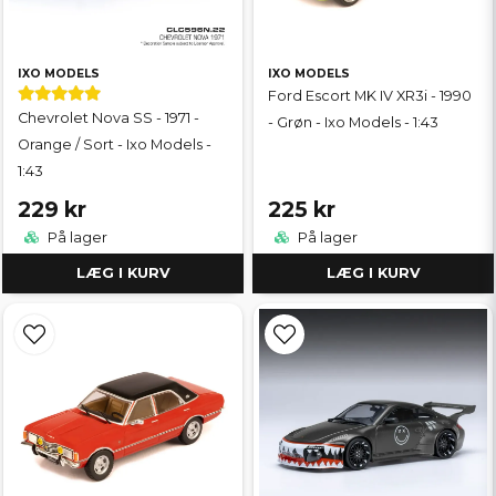
IXO MODELS
IXO MODELS
Ford Escort MK IV XR3i - 1990
Chevrolet Nova SS - 1971 -
- Grøn - Ixo Models - 1:43
Orange / Sort - Ixo Models -
1:43
229 kr
225 kr
På lager
På lager
LÆG I KURV
LÆG I KURV