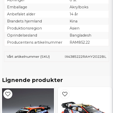
Åbninger
0 st
Emballage
Akrylboks
Anbefalet alder
14 år
Brandets hjemland
Kina
Produktionsregion
Asien
Oprindelsesland
Bangladesh
Producentens artikelnummer
RAM852.22
Vårt artikelnummer (SKU)
IX4385222RAHY2022BL
Lignende produkter