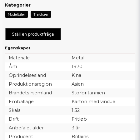
Kategorier
Modelbiler
Traktorer
Ställ en produktfråga
Egenskaper
Materiale
Metal
Årti
1970
Oprindelsesland
Kina
Produktionsregion
Asien
Brandets hjemland
Storbritannien
Emballage
Karton med vindue
Skala
1:32
Drift
Fritløb
Anbefalet alder
3 år
Producent
Britains