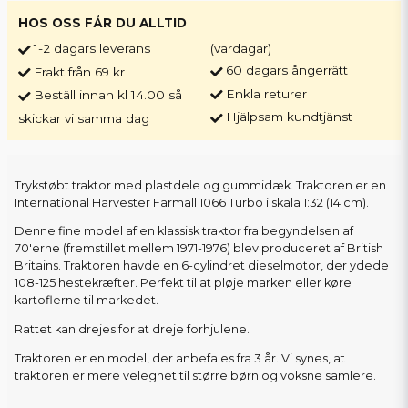
HOS OSS FÅR DU ALLTID
1-2 dagars leverans
(vardagar)
60 dagars ångerrätt
Frakt från 69 kr
Enkla returer
Beställ innan kl 14.00 så
Hjälpsam kundtjänst
skickar vi samma dag
Trykstøbt traktor med plastdele og gummidæk. Traktoren er en
International Harvester Farmall 1066 Turbo i skala 1:32 (14 cm).
Denne fine model af en klassisk traktor fra begyndelsen af
70'erne (fremstillet mellem 1971-1976) blev produceret af British
Britains. Traktoren havde en 6-cylindret dieselmotor, der ydede
108-125 hestekræfter. Perfekt til at pløje marken eller køre
kartoflerne til markedet.
Rattet kan drejes for at dreje forhjulene.
Traktoren er en model, der anbefales fra 3 år. Vi synes, at
traktoren er mere velegnet til større børn og voksne samlere.