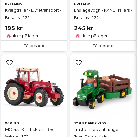
BRITAINS
BRITAINS
Kvægtrailer - Dyretransport -
Ensilagevogn - KANE Trailers -
Britains - 1:32
Britains - 1:32
195 kr
245 kr
Ikke på lager
Ikke på lager
Få besked
Få besked
WIKING
JOHN DEERE KIDS
IHC 1455 XL - Traktor - Rød -
Traktor med anhænger -
Wiking - 1:32
John Deere Kids -