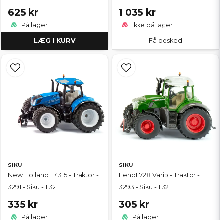
625 kr
1 035 kr
På lager
Ikke på lager
LÆG I KURV
Få besked
SIKU
SIKU
New Holland T7.315 - Traktor -
Fendt 728 Vario - Traktor -
3291 - Siku - 1:32
3293 - Siku - 1:32
335 kr
305 kr
På lager
På lager