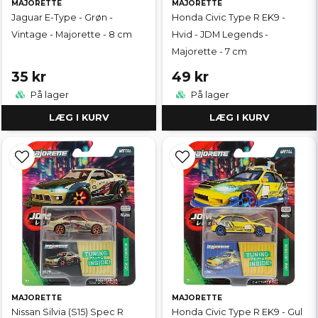
MAJORETTE
MAJORETTE
Jaguar E-Type - Grøn -
Honda Civic Type R EK9 -
Vintage - Majorette - 8 cm
Hvid - JDM Legends -
Majorette - 7 cm
35 kr
49 kr
På lager
På lager
LÆG I KURV
LÆG I KURV
MAJORETTE
MAJORETTE
Nissan Silvia (S15) Spec R
Honda Civic Type R EK9 - Gul