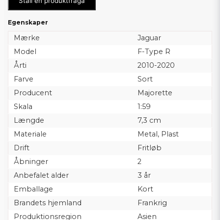
Ställ en produktfråga
Egenskaper
Mærke
Jaguar
Model
F-Type R
Årti
2010-2020
Farve
Sort
Producent
Majorette
Skala
1:59
Længde
7,3 cm
Materiale
Metal, Plast
Drift
Fritløb
Åbninger
2
Anbefalet alder
3 år
Emballage
Kort
Brandets hjemland
Frankrig
Produktionsregion
Asien