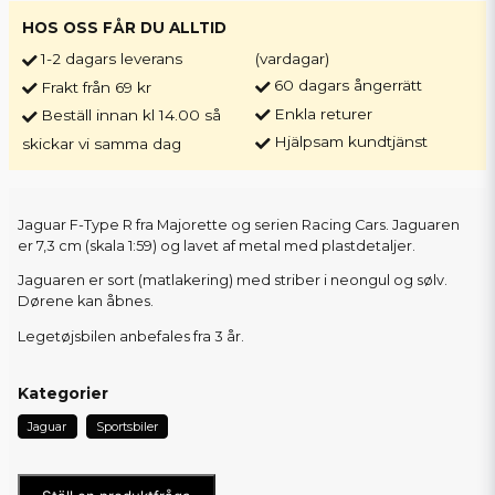
HOS OSS FÅR DU ALLTID
1-2 dagars leverans
(vardagar)
60 dagars ångerrätt
Frakt från 69 kr
Enkla returer
Beställ innan kl 14.00 så
Hjälpsam kundtjänst
skickar vi samma dag
Jaguar F-Type R fra Majorette og serien Racing Cars. Jaguaren
er 7,3 cm (skala 1:59) og lavet af metal med plastdetaljer.
Jaguaren er sort (matlakering) med striber i neongul og sølv.
Dørene kan åbnes.
Legetøjsbilen anbefales fra 3 år.
Kategorier
Jaguar
Sportsbiler