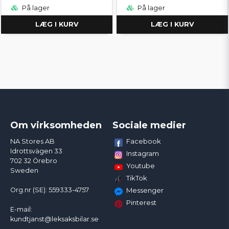
På lager
På lager
LÆG I KURV
LÆG I KURV
Om virksomheden
Sociale medier
Facebook
NA Stores AB
Idrottsvägen 33
Instagram
702 32 Örebro
Youtube
Sweden
TikTok
Org.nr (SE): 559333-4757
Messenger
Pinterest
E-mail:
kundtjanst@leksaksbilar.se