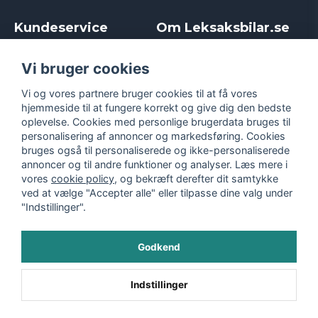
Kundeservice
Om Leksaksbilar.se
Kontakt
Om os
Kampagner og rabatter
Samarbejder og
Vi bruger cookies
Reklamation
Influencere
Vi og vores partnere bruger cookies til at få vores
Policy chase cars
Handelsbetingelser
hjemmeside til at fungere korrekt og give dig den bedste
Returnera
Persondatapolitik
oplevelse. Cookies med personlige brugerdata bruges til
Logga in
Cookies
personalisering af annoncer og markedsføring. Cookies
bruges også til personaliserede og ikke-personaliserede
annoncer og til andre funktioner og analyser. Læs mere i
vores
cookie policy
, og bekræft derefter dit samtykke
ved at vælge "Accepter alle" eller tilpasse dine valg under
"Indstillinger".
Godkend
©
2026
- Leksaksbilar.se
Indstillinger