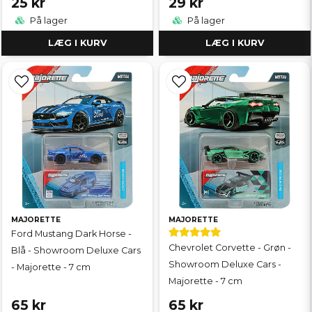
25 kr
29 kr
På lager
På lager
LÆG I KURV
LÆG I KURV
MAJORETTE
MAJORETTE
Ford Mustang Dark Horse -
Chevrolet Corvette - Grøn -
Blå - Showroom Deluxe Cars
Showroom Deluxe Cars -
- Majorette - 7 cm
Majorette - 7 cm
65 kr
65 kr