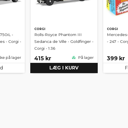
CORGI
CORGI
50iL -
Rolls-Royce Phantom III
Mercedes-
s - Corgi -
Sedanca de Ville - Goldfinger -
- 247 - Corg
Corgi - 1:36
415 kr
399 kr
kke på lager
På lager
ed
LÆG I KURV
F