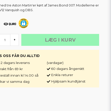
ed tre Aston Martin'er kørt af James Bond 007. Modellerne er
V12 Vanquish og DBS.
LÆG I KURV
+
S OSS FÅR DU ALLTID
-2 dagars leverans
(vardagar)
60 dagars ångerrätt
rakt från 69 kr
Enkla returer
eställ innan kl 14.00 så
Hjälpsam kundtjänst
ckar vi samma dag