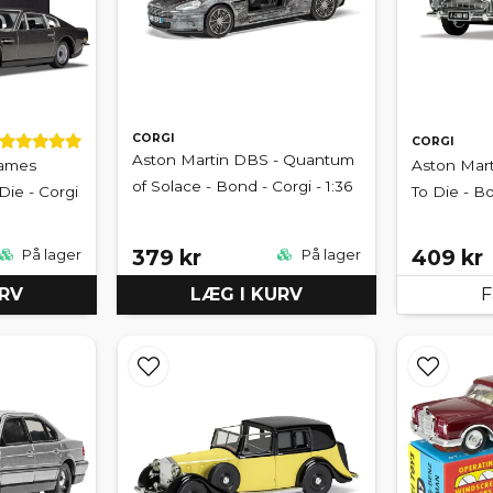
CORGI
CORGI
Aston Martin DBS - Quantum
James
Aston Mar
of Solace - Bond - Corgi - 1:36
Die - Corgi
To Die - Bo
379 kr
409 kr
På lager
På lager
URV
LÆG I KURV
F