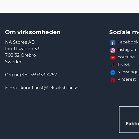
Om virksomheden
Sociale m
NA Stores AB
Facebook
Idrottsvägen 33
Instagram
702 32 Örebro
Youtube
Sweden
TikTok
Messenge
Org.nr (SE): 559333-4757
Pinterest
E-mail: kundtjanst@leksaksbilar.se