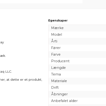
Egenskaper
Mærke
Model
Årti
Day
Fører
Farve
dæk.
Producent
Længde
jaq LLC.
Tema
er, at dette er et produkt,
Materiale
Drift
Åbninger
Anbefalet alder