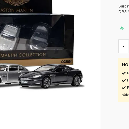
Sæt m
DB5, 
-
HO
1
F
B
ski