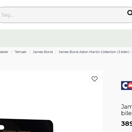
g...
sbiler
Temaer
James Bond
James Bond Aston Martin Collection (3 biler) -
Jam
bile
389