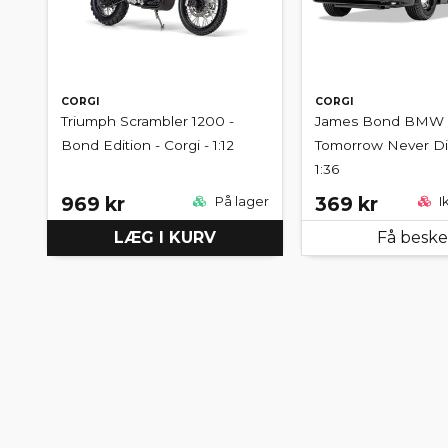
CORGI
CORGI
Triumph Scrambler 1200 -
James Bond BMW 7
Bond Edition - Corgi - 1:12
Tomorrow Never Die
1:36
969 kr
369 kr
På lager
I
LÆG I KURV
Få besk