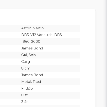
Aston Martin
DB5, V12 Vanquish, DBS
1960, 2000
James Bond
Grå, Sølv
Corgi
8 cm
James Bond
Metal, Plast
Fritløb
0 st
3 år