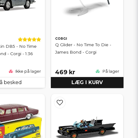
CORGI
Q Glider - No Time To Die -
tin DB5 - No Time
James Bond - Corgi
nd - Corgi - 1:36
469 kr
Ikke på lager
På lager
å besked
LÆG I KURV