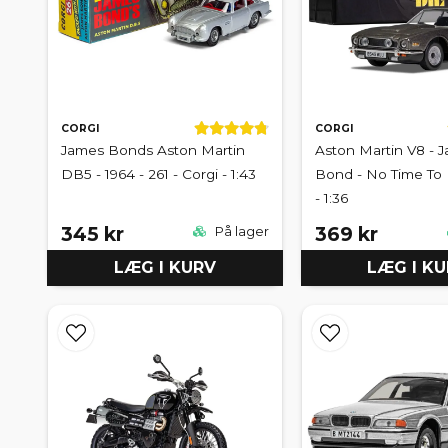
CORGI
CORGI
James Bonds Aston Martin
Aston Martin V8 - 
DB5 - 1964 - 261 - Corgi - 1:43
Bond - No Time To 
- 1:36
345 kr
369 kr
På lager
LÆG I KURV
LÆG I K