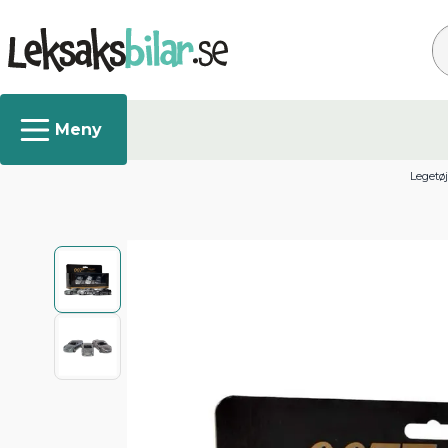
Sø
Legetøj