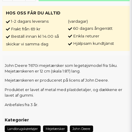
HOS OSS FÅR DU ALLTID
1-2 dagars leverans
(vardagar)
60 dagars ångerrätt
Frakt från 69 kr
Enkla returer
Beställ innan kl 14.00 så
Hjälpsam kundtjänst
skickar vi samma dag
John Deere T670i mejetærsker som legetøjsmodel fra Siku.
Mejetærskeren er 12 cm (skala 1:87) lang.
Mejetærskeren er produceret på licens af John Deere.
Produktet er lavet af metal med plastdetaljer, og dækkene er
lavet af gummi.
Anbefales fra 3 år.
Kategorier
Landbrugskøretøjer
Mejetærsker
John Deere