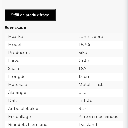
Ställ en produktfråga
Egenskaper
Mærke
John Deere
Model
T670i
Producent
Siku
Farve
Grøn
Skala
1:87
Længde
12 cm
Materiale
Metal, Plast
Åbninger
0 st
Drift
Fritløb
Anbefalet alder
3 år
Emballage
Karton med vindue
Brandets hjemland
Tyskland