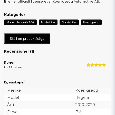
Bilen er officielt licenseret af Koenigsegg Automotive AB.
Kategorier
Modelbiler skala 1:64
Modelbiler
Sportsbiler
Koenigsegg
Ställ en produktfråga
Recensioner (
1
)
Roger
for 1 år siden
Egenskaper
Mærke
Koenigsegg
Model
Regera
Årti
2010-2020
Farve
Blå