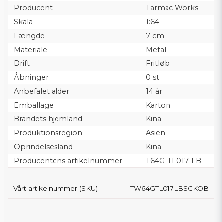
Producent
Tarmac Works
Skala
1:64
Længde
7 cm
Materiale
Metal
Drift
Fritløb
Åbninger
0 st
Anbefalet alder
14 år
Emballage
Karton
Brandets hjemland
Kina
Produktionsregion
Asien
Oprindelsesland
Kina
Producentens artikelnummer
T64G-TL017-LB
Vårt artikelnummer (SKU)
TW64GTL017LBSCKOB