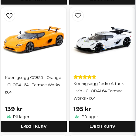
Koenigsegg CC850 - Orange
Koenigsegg Jesko Attack -
- GLOBAL64 - Tarmac Works -
Hvid - GLOBAL64 Tarmac
1:64
Works - 1:64
139 kr
195 kr
På lager
På lager
LÆG I KURV
LÆG I KURV