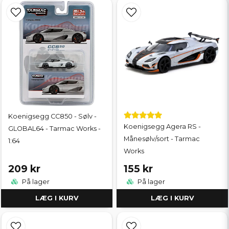
Koenigsegg CC850 - Sølv -
Koenigsegg Agera RS -
GLOBAL64 - Tarmac Works -
Månesølv/sort - Tarmac
1:64
Works
209 kr
155 kr
På lager
På lager
LÆG I KURV
LÆG I KURV