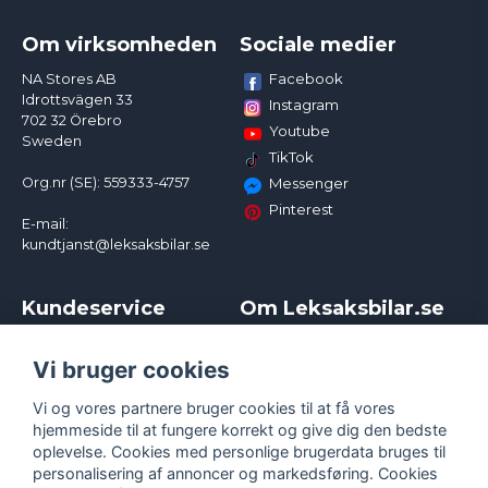
Om virksomheden
Sociale medier
Facebook
NA Stores AB
Idrottsvägen 33
Instagram
702 32 Örebro
Youtube
Sweden
TikTok
Org.nr (SE): 559333-4757
Messenger
Pinterest
E-mail:
kundtjanst@leksaksbilar.se
Kundeservice
Om Leksaksbilar.se
Kontakt
Om os
Kampagner og rabatter
Samarbejder og
Vi bruger cookies
Reklamation
Influencere
Vi og vores partnere bruger cookies til at få vores
Policy chase cars
Handelsbetingelser
hjemmeside til at fungere korrekt og give dig den bedste
Returnera
Persondatapolitik
oplevelse. Cookies med personlige brugerdata bruges til
Logga in
Cookies
personalisering af annoncer og markedsføring. Cookies