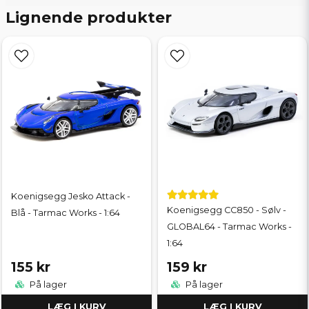
Lignende produkter
Koenigsegg Jesko Attack -
Koenigsegg CC850 - Sølv -
Blå - Tarmac Works - 1:64
GLOBAL64 - Tarmac Works -
1:64
155 kr
159 kr
På lager
På lager
LÆG I KURV
LÆG I KURV