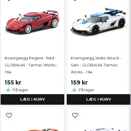
Koenigsegg Regera - Rød -
Koenigsegg Jesko Attack -
GLOBAL64 - Tarmac Works -
Sølv - GLOBAL64 Tarmac
1:64
Works - 1:64
155 kr
159 kr
På lager
På lager
LÆG I KURV
LÆG I KURV