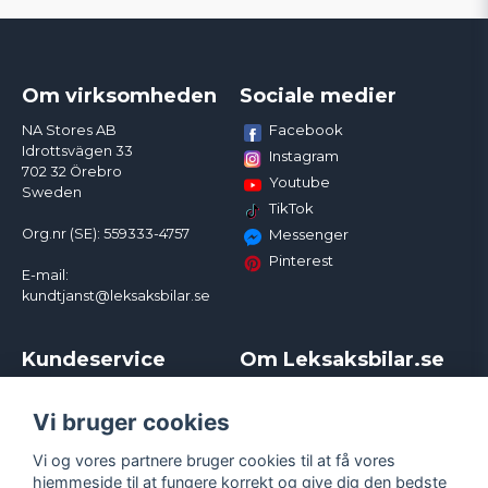
Om virksomheden
Sociale medier
Facebook
NA Stores AB
Idrottsvägen 33
Instagram
702 32 Örebro
Youtube
Sweden
TikTok
Org.nr (SE): 559333-4757
Messenger
Pinterest
E-mail:
kundtjanst@leksaksbilar.se
Kundeservice
Om Leksaksbilar.se
Kontakt
Om os
Kampagner og rabatter
Samarbejder og
Vi bruger cookies
Reklamation
Influencere
Vi og vores partnere bruger cookies til at få vores
Policy chase cars
Handelsbetingelser
hjemmeside til at fungere korrekt og give dig den bedste
Returnera
Persondatapolitik