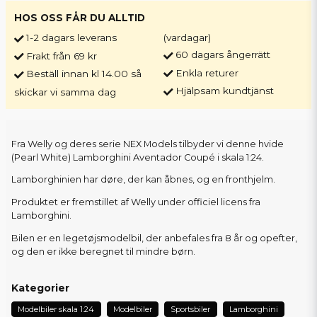
HOS OSS FÅR DU ALLTID
1-2 dagars leverans
(vardagar)
60 dagars ångerrätt
Frakt från 69 kr
Enkla returer
Beställ innan kl 14.00 så
Hjälpsam kundtjänst
skickar vi samma dag
Fra Welly og deres serie NEX Models tilbyder vi denne hvide
(Pearl White) Lamborghini Aventador Coupé i skala 1:24.
Lamborghinien har døre, der kan åbnes, og en fronthjelm.
Produktet er fremstillet af Welly under officiel licens fra
Lamborghini.
Bilen er en legetøjsmodelbil, der anbefales fra 8 år og opefter,
og den er ikke beregnet til mindre børn.
Kategorier
Modelbiler skala 1:24
Modelbiler
Sportsbiler
Lamborghini