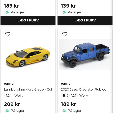
189 kr
139 kr
På lager
På lager
LÆG I KURV
LÆG I KURV
WELLY
WELLY
Lamborghini Murciélago - Gul
2020 Jeep Gladiator Rubicon
- 1:24 - Welly
- Blå - 1:27 - Welly
209 kr
189 kr
På lager
På lager