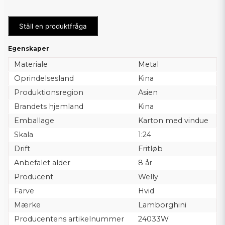
Ställ en produktfråga
Egenskaper
Materiale
Metal
Oprindelsesland
Kina
Produktionsregion
Asien
Brandets hjemland
Kina
Emballage
Karton med vindue
Skala
1:24
Drift
Fritløb
Anbefalet alder
8 år
Producent
Welly
Farve
Hvid
Mærke
Lamborghini
Producentens artikelnummer
24033W