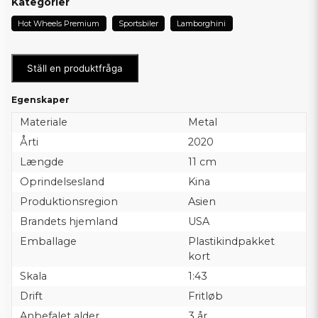
Kategorier
Hot Wheels Premium
Sportsbiler
Lamborghini
Ställ en produktfråga
Egenskaper
Materiale
Metal
Årti
2020
Længde
11 cm
Oprindelsesland
Kina
Produktionsregion
Asien
Brandets hjemland
USA
Emballage
Plastikindpakket
kort
Skala
1:43
Drift
Fritløb
Anbefalet alder
3 år