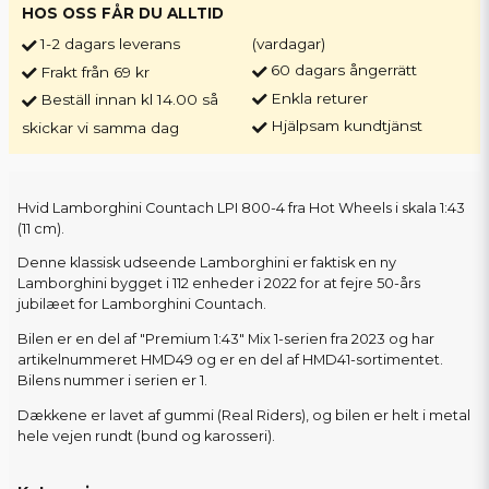
HOS OSS FÅR DU ALLTID
1-2 dagars leverans
(vardagar)
60 dagars ångerrätt
Frakt från 69 kr
Enkla returer
Beställ innan kl 14.00 så
Hjälpsam kundtjänst
skickar vi samma dag
Hvid Lamborghini Countach LPI 800-4 fra Hot Wheels i skala 1:43
(11 cm).
Denne klassisk udseende Lamborghini er faktisk en ny
Lamborghini bygget i 112 enheder i 2022 for at fejre 50-års
jubilæet for Lamborghini Countach.
Bilen er en del af "Premium 1:43" Mix 1-serien fra 2023 og har
artikelnummeret HMD49 og er en del af HMD41-sortimentet.
Bilens nummer i serien er 1.
Dækkene er lavet af gummi (Real Riders), og bilen er helt i metal
hele vejen rundt (bund og karosseri).