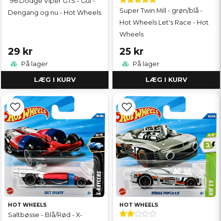
'96 Dodge Viper GTS - Gul -
Super Twin Mill - grøn/blå -
Dengang og nu - Hot Wheels
Hot Wheels Let's Race - Hot
Wheels
29 kr
25 kr
På lager
På lager
LÆG I KURV
LÆG I KURV
HOT WHEELS
HOT WHEELS
Saltbøsse - Blå/Rød - X-