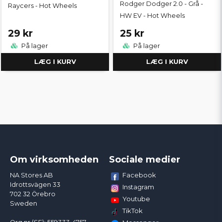
Rodger Dodger 2.0 - Grå -
Raycers - Hot Wheels
HW EV - Hot Wheels
29 kr
25 kr
På lager
På lager
LÆG I KURV
LÆG I KURV
Om virksomheden
Sociale medier
Facebook
NA Stores AB
Idrottsvägen 33
Instagram
702 32 Örebro
Youtube
Sweden
TikTok