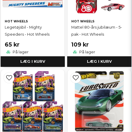
HOT WHEELS
HOT WHEELS
Legetøjsbil - Mighty
Mattel 80-års jubilæum - 5-
Speeders - Hot Wheels
pak - Hot Wheels
65 kr
109 kr
På lager
På lager
LÆG I KURV
LÆG I KURV