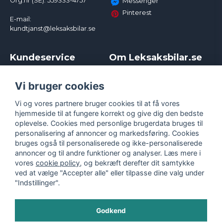
Org.nr (SE): 559333-4757
Messenger
Pinterest
E-mail:
kundtjanst@leksaksbilar.se
Kundeservice
Om Leksaksbilar.se
Kontakt
Om os
Kampagner og rabatter
Samarbejder og
Vi bruger cookies
Reklamation
Influencere
Vi og vores partnere bruger cookies til at få vores
Policy chase cars
Handelsbetingelser
hjemmeside til at fungere korrekt og give dig den bedste
Returnera
Persondatapolitik
oplevelse. Cookies med personlige brugerdata bruges til
Logga in
Cookies
personalisering af annoncer og markedsføring. Cookies
bruges også til personaliserede og ikke-personaliserede
annoncer og til andre funktioner og analyser. Læs mere i
vores
cookie policy
, og bekræft derefter dit samtykke
ved at vælge "Accepter alle" eller tilpasse dine valg under
"Indstillinger".
Godkend