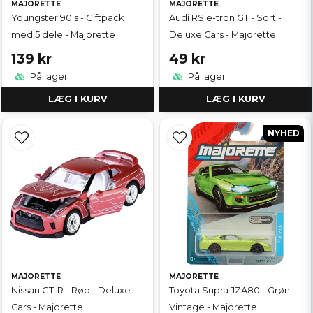
MAJORETTE
MAJORETTE
Youngster 90's - Giftpack
Audi RS e-tron GT - Sort -
med 5 dele - Majorette
Deluxe Cars - Majorette
139 kr
49 kr
På lager
På lager
LÆG I KURV
LÆG I KURV
NYHED
MAJORETTE
MAJORETTE
Nissan GT-R - Rød - Deluxe
Toyota Supra JZA80 - Grøn -
Cars - Majorette
Vintage - Majorette