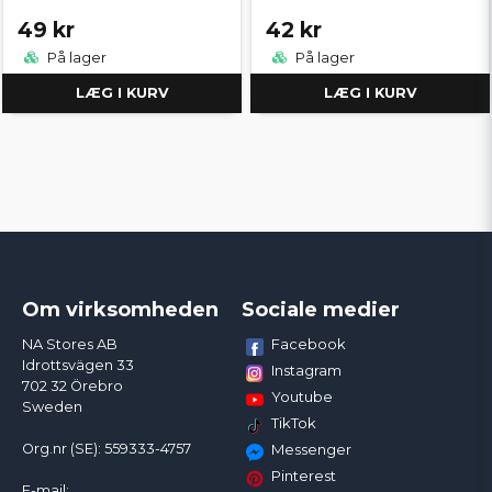
49 kr
42 kr
På lager
På lager
LÆG I KURV
LÆG I KURV
Om virksomheden
Sociale medier
Facebook
NA Stores AB
Idrottsvägen 33
Instagram
702 32 Örebro
Youtube
Sweden
TikTok
Org.nr (SE): 559333-4757
Messenger
Pinterest
E-mail: