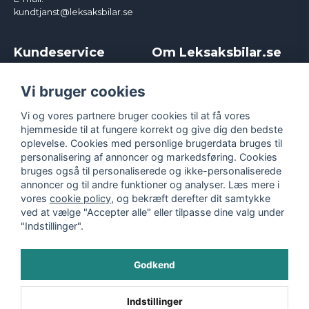
kundtjanst@leksaksbilar.se
Kundeservice
Om Leksaksbilar.se
Kontakt
Om os
Kampagner og rabatter
Samarbejder og
Vi bruger cookies
Reklamation
Influencere
Vi og vores partnere bruger cookies til at få vores
Policy chase cars
Handelsbetingelser
hjemmeside til at fungere korrekt og give dig den bedste
Returnera
Persondatapolitik
oplevelse. Cookies med personlige brugerdata bruges til
Logga in
Cookies
personalisering af annoncer og markedsføring. Cookies
bruges også til personaliserede og ikke-personaliserede
annoncer og til andre funktioner og analyser. Læs mere i
vores
cookie policy
, og bekræft derefter dit samtykke
ved at vælge "Accepter alle" eller tilpasse dine valg under
"Indstillinger".
Godkend
©
2026
- Leksaksbilar.se
Indstillinger