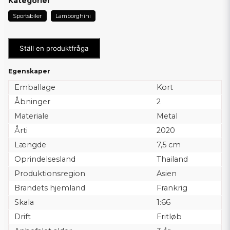
Kategorier
Sportsbiler
Lamborghini
Ställ en produktfråga
Egenskaper
Emballage
Kort
Åbninger
2
Materiale
Metal
Årti
2020
Længde
7,5 cm
Oprindelsesland
Thailand
Produktionsregion
Asien
Brandets hjemland
Frankrig
Skala
1:66
Drift
Fritløb