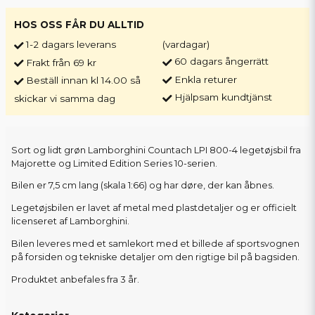
HOS OSS FÅR DU ALLTID
1-2 dagars leverans
(vardagar)
60 dagars ångerrätt
Frakt från 69 kr
Enkla returer
Beställ innan kl 14.00 så
Hjälpsam kundtjänst
skickar vi samma dag
Sort og lidt grøn Lamborghini Countach LPI 800-4 legetøjsbil fra
Majorette og Limited Edition Series 10-serien.
Bilen er 7,5 cm lang (skala 1:66) og har døre, der kan åbnes.
Legetøjsbilen er lavet af metal med plastdetaljer og er officielt
licenseret af Lamborghini.
Bilen leveres med et samlekort med et billede af sportsvognen
på forsiden og tekniske detaljer om den rigtige bil på bagsiden.
Produktet anbefales fra 3 år.