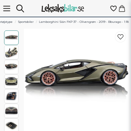
etøjstype
Sportsbiler
Lamborghini Sián FKP 37 - Olivengrøn - 2019 - Bburago - 1:18