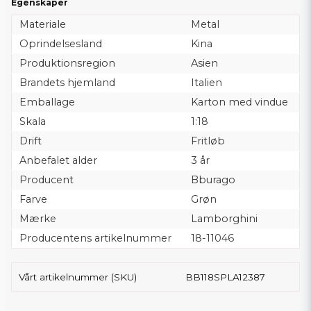
Egenskaper
Materiale
Metal
Oprindelsesland
Kina
Produktionsregion
Asien
Brandets hjemland
Italien
Emballage
Karton med vindue
Skala
1:18
Drift
Fritløb
Anbefalet alder
3 år
Producent
Bburago
Farve
Grøn
Mærke
Lamborghini
Producentens artikelnummer
18-11046
Vårt artikelnummer (SKU)
BB118SPLA12387