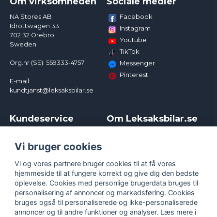
Om virksomheden
Sociale medier
Facebook
NA Stores AB
Idrottsvägen 33
Instagram
702 32 Örebro
Youtube
Sweden
TikTok
Org.nr (SE): 559333-4757
Messenger
Pinterest
E-mail:
kundtjanst@leksaksbilar.se
Kundeservice
Om Leksaksbilar.se
Kontakt
Om os
Kampagner og rabatter
Samarbejder og
Vi bruger cookies
Reklamation
Influencere
Vi og vores partnere bruger cookies til at få vores
Policy chase cars
Handelsbetingelser
hjemmeside til at fungere korrekt og give dig den bedste
Returnera
Persondatapolitik
oplevelse. Cookies med personlige brugerdata bruges til
Logga in
Cookies
personalisering af annoncer og markedsføring. Cookies
bruges også til personaliserede og ikke-personaliserede
annoncer og til andre funktioner og analyser. Læs mere i