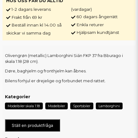
HOS OSS FÅR DU ALLTID
1-2 dagars leverans
(vardagar)
60 dagars ångerrätt
Frakt från 69 kr
Enkla returer
Beställ innan kl 14.00 så
Hjälpsam kundtjänst
skickar vi samma dag
Olivengrøn (metallic) Lamborghini Sián FKP 37 fra Bburago i
skala 1:18 (28 cm).
Døre, baghjelm og fronthjelm kan åbnes.
Bilens forhjul er drejelige og forbundet med rattet.
Kategorier
Modelbiler skala 1:18
Modelbiler
Sportsbiler
Lamborghini
Ställ en produktfråga