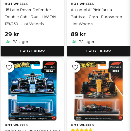
HOT WHEELS
HOT WHEELS
'15 Land Rover Defender
Automobili Pininfarina
Double Cab - Rød - HW Dirt -
Battista - Grøn - Eurospeed -
179/250 - Hot Wheels
Hot Wheels
29 kr
89 kr
På lager
På lager
LÆG I KURV
LÆG I KURV
HOT WHEELS
HOT WHEELS