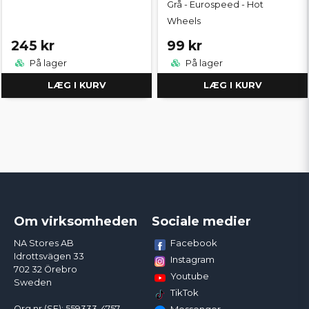
Grå - Eurospeed - Hot
Wheels
245 kr
99 kr
På lager
På lager
LÆG I KURV
LÆG I KURV
Om virksomheden
Sociale medier
Facebook
NA Stores AB
Idrottsvägen 33
Instagram
702 32 Örebro
Youtube
Sweden
TikTok
Org.nr (SE): 559333-4757