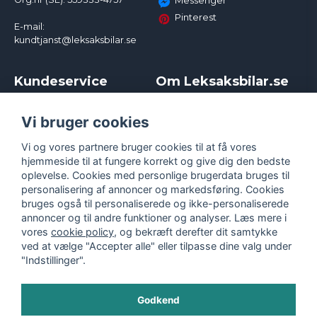
Messenger
Pinterest
E-mail:
kundtjanst@leksaksbilar.se
Kundeservice
Om Leksaksbilar.se
Kontakt
Om os
Kampagner og rabatter
Samarbejder og
Vi bruger cookies
Reklamation
Influencere
Vi og vores partnere bruger cookies til at få vores
Policy chase cars
Handelsbetingelser
hjemmeside til at fungere korrekt og give dig den bedste
Returnera
Persondatapolitik
oplevelse. Cookies med personlige brugerdata bruges til
Logga in
Cookies
personalisering af annoncer og markedsføring. Cookies
bruges også til personaliserede og ikke-personaliserede
annoncer og til andre funktioner og analyser. Læs mere i
vores
cookie policy
, og bekræft derefter dit samtykke
ved at vælge "Accepter alle" eller tilpasse dine valg under
"Indstillinger".
Godkend