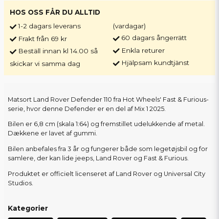
HOS OSS FÅR DU ALLTID
1-2 dagars leverans
(vardagar)
60 dagars ångerrätt
Frakt från 69 kr
Enkla returer
Beställ innan kl 14.00 så
Hjälpsam kundtjänst
skickar vi samma dag
Matsort Land Rover Defender 110 fra Hot Wheels' Fast & Furious-
serie, hvor denne Defender er en del af Mix 1 2025.
Bilen er 6,8 cm (skala 1:64) og fremstillet udelukkende af metal.
Dækkene er lavet af gummi.
Bilen anbefales fra 3 år og fungerer både som legetøjsbil og for
samlere, der kan lide jeeps, Land Rover og Fast & Furious.
Produktet er officielt licenseret af Land Rover og Universal City
Studios.
Kategorier