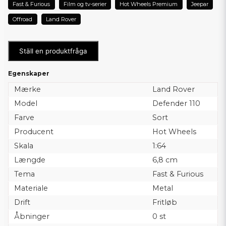
Fast & Furious
Film og tv-serier
Hot Wheels Premium
Jeepar
Offroad
Land Rover
Ställ en produktfråga
Egenskaper
Mærke
Land Rover
Model
Defender 110
Farve
Sort
Producent
Hot Wheels
Skala
1:64
Længde
6,8 cm
Tema
Fast & Furious
Materiale
Metal
Drift
Fritløb
Åbninger
0 st