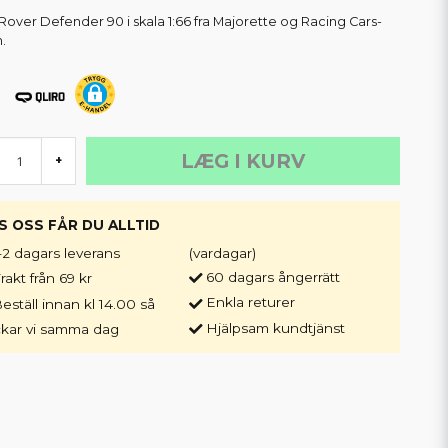
Rover Defender 90 i skala 1:66 fra Majorette og Racing Cars-
n.
LÆG I KURV
+
S OSS FÅR DU ALLTID
-2 dagars leverans
(vardagar)
60 dagars ångerrätt
rakt från 69 kr
Enkla returer
eställ innan kl 14.00 så
Hjälpsam kundtjänst
ckar vi samma dag