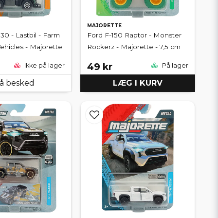
MAJORETTE
0 - Lastbil - Farm
Ford F-150 Raptor - Monster
hicles - Majorette
Rockerz - Majorette - 7,5 cm
49 kr
Ikke på lager
På lager
å besked
LÆG I KURV