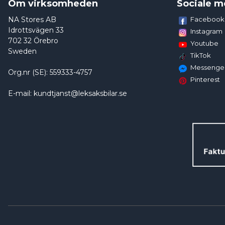
Om virksomheden
Sociale m
NA Stores AB
Facebook
Idrottsvägen 33
Instagram
702 32 Örebro
Youtube
Sweden
TikTok
Messenge
Org.nr (SE): 559333-4757
Pinterest
E-mail: kundtjanst@leksaksbilar.se