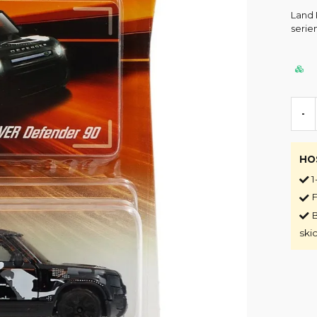
Land 
serie
-
HO
1
F
B
ski