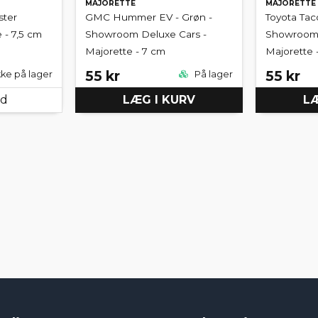
MAJORETTE
MAJORETTE
ster
GMC Hummer EV - Grøn -
Toyota Tac
 - 7,5 cm
Showroom Deluxe Cars -
Showroom 
Majorette - 7 cm
Majorette 
55 kr
55 kr
kke på lager
På lager
ed
LÆG I KURV
LÆ