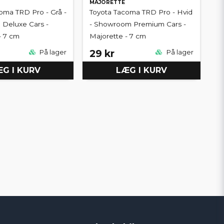
MAJORETTE
oma TRD Pro - Grå -
Toyota Tacoma TRD Pro - Hvid
Deluxe Cars -
- Showroom Premium Cars -
- 7 cm
Majorette - 7 cm
29 kr
På lager
På lager
G I KURV
LÆG I KURV