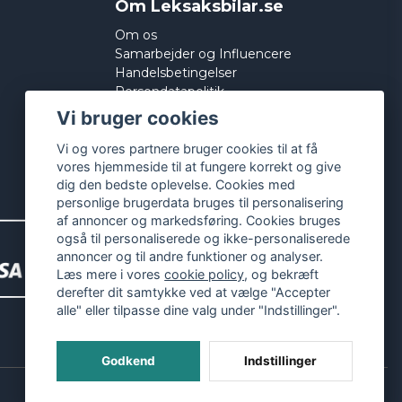
Om Leksaksbilar.se
Om os
Samarbejder og Influencere
Handelsbetingelser
Persondatapolitik
Cookies
Vi bruger cookies
Vi og vores partnere bruger cookies til at få
vores hjemmeside til at fungere korrekt og give
dig den bedste oplevelse. Cookies med
personlige brugerdata bruges til personalisering
af annoncer og markedsføring. Cookies bruges
også til personaliserede og ikke-personaliserede
annoncer og til andre funktioner og analyser.
Læs mere i vores
cookie policy
, og bekræft
derefter dit samtykke ved at vælge "Accepter
alle" eller tilpasse dine valg under "Indstillinger".
Godkend
Indstillinger