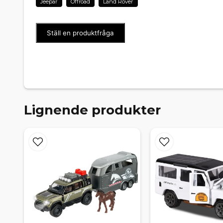
Jeepar
Offroad
Land Rover
Ställ en produktfråga
Lignende produkter