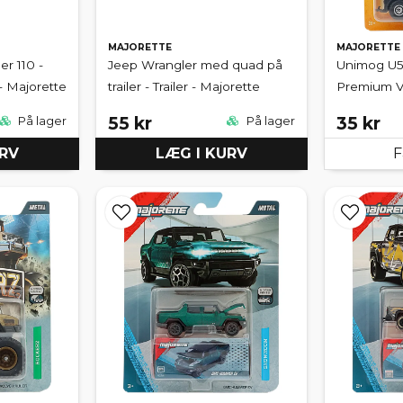
MAJORETTE
MAJORETTE
r 110 -
Jeep Wrangler med quad på
Unimog U53
- Majorette
trailer - Trailer - Majorette
Premium Ve
55 kr
35 kr
På lager
På lager
URV
LÆG I KURV
F