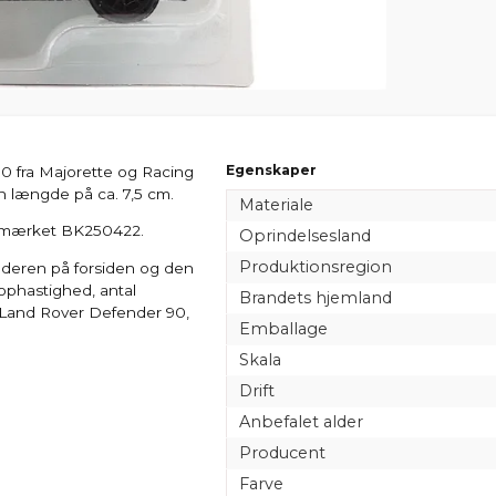
Egenskaper
0 fra Majorette og Racing
en længde på ca. 7,5 cm.
Materiale
r mærket BK250422.
Oprindelsesland
Produktionsregion
nderen på forsiden og den
tophastighed, antal
Brandets hjemland
, Land Rover Defender 90,
Emballage
Skala
Drift
Anbefalet alder
Producent
Farve