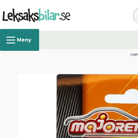
Sø
Lege