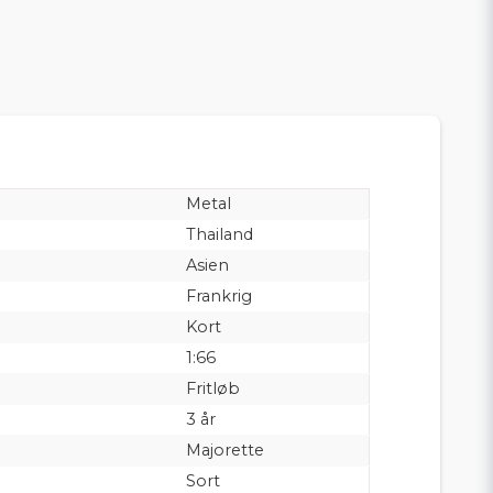
Metal
Thailand
Asien
Frankrig
Kort
1:66
Fritløb
3 år
Majorette
Sort