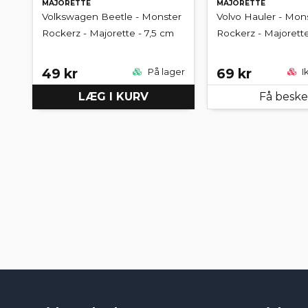
MAJORETTE
MAJORETTE
Volkswagen Beetle - Monster
Volvo Hauler - Mon
Rockerz - Majorette - 7,5 cm
Rockerz - Majorette
49 kr
69 kr
På lager
I
LÆG I KURV
Få besk