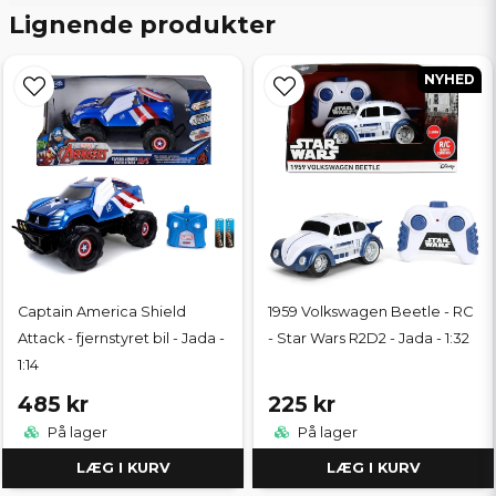
Lignende produkter
NYHED
Captain America Shield
1959 Volkswagen Beetle - RC
Attack - fjernstyret bil - Jada -
- Star Wars R2D2 - Jada - 1:32
1:14
485 kr
225 kr
På lager
På lager
LÆG I KURV
LÆG I KURV