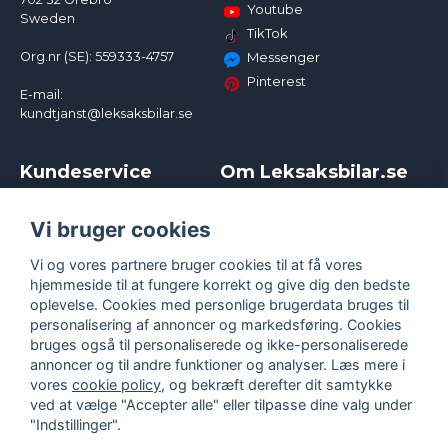
Youtube
Sweden
TikTok
Org.nr (SE): 559333-4757
Messenger
Pinterest
E-mail:
kundtjanst@leksaksbilar.se
Kundeservice
Om Leksaksbilar.se
Kontakt
Om os
Kampagner og rabatter
Samarbejder og
Vi bruger cookies
Reklamation
Influencere
Vi og vores partnere bruger cookies til at få vores
Policy chase cars
Handelsbetingelser
hjemmeside til at fungere korrekt og give dig den bedste
Returnera
Persondatapolitik
oplevelse. Cookies med personlige brugerdata bruges til
Logga in
Cookies
personalisering af annoncer og markedsføring. Cookies
bruges også til personaliserede og ikke-personaliserede
annoncer og til andre funktioner og analyser. Læs mere i
vores
cookie policy
, og bekræft derefter dit samtykke
ved at vælge "Accepter alle" eller tilpasse dine valg under
"Indstillinger".