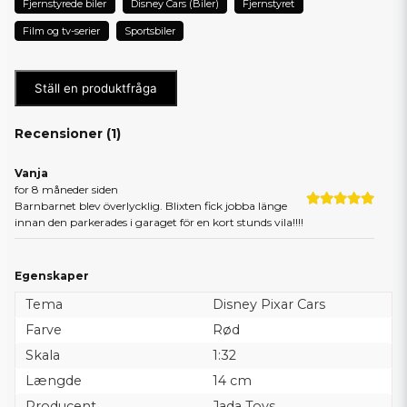
Fjernstyrede biler
Disney Cars (Biler)
Fjernstyret
Film og tv-serier
Sportsbiler
Ställ en produktfråga
Recensioner (
1
)
Vanja
for 8 måneder siden
Barnbarnet blev överlycklig. Blixten fick jobba länge
innan den parkerades i garaget för en kort stunds vila!!!!
Egenskaper
Tema
Disney Pixar Cars
Farve
Rød
Skala
1:32
Længde
14 cm
Producent
Jada Toys