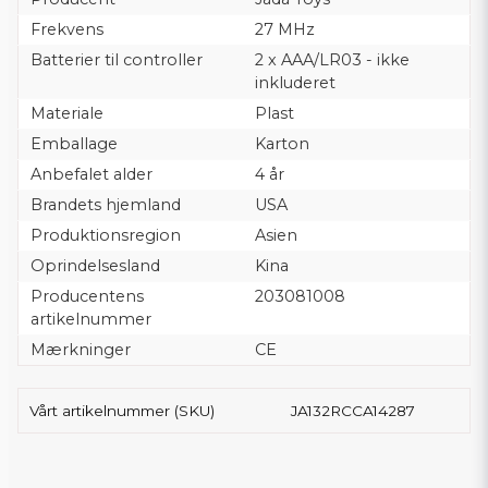
Frekvens
27 MHz
Batterier til controller
2 x AAA/LR03 - ikke
inkluderet
Materiale
Plast
Emballage
Karton
Anbefalet alder
4 år
Brandets hjemland
USA
Produktionsregion
Asien
Oprindelsesland
Kina
Producentens
203081008
artikelnummer
Mærkninger
CE
Vårt artikelnummer (SKU)
JA132RCCA14287