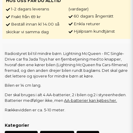
HOS OSS FÅR DU ALLTID
1-2 dagars leverans
(vardagar)
60 dagars ångerrätt
Frakt från 69 kr
Enkla returer
Beställ innan kl 14.00 så
Hjälpsam kundtjänst
skickar vi samma dag
Radiostyret bil til mindre børn. Lightning McQueen - RC Single-
Drive car fra Jada Toys har en fjernbetjening med to knapper,
hvoraf den ene kører bilen (Lightning McQueen fra Cars-filmene)
fremad, og den anden drejer bilen rundt baglæns. Det skal gøre
det lettere og sjovere for mindre børn at køre.
Bilen er 14 cm lang.
Der skal bruges i alt 4 AA-batterier, 2 i bilen og 2 i styreenheden.
Batterier medfølger ikke, men
AA-batterier kan købes her.
Rækkevidden er ca. 5-10 meter.
Kategorier