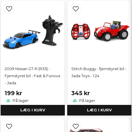
2009 Nissan GT-R (R35) -
Stitch Buggy - fjernstyret bil -
Fjernstyret bil - Fast & Furious
Jada Toys - 1:24
- Jada
199 kr
345 kr
På lager
På lager
LÆG I KURV
LÆG I KURV