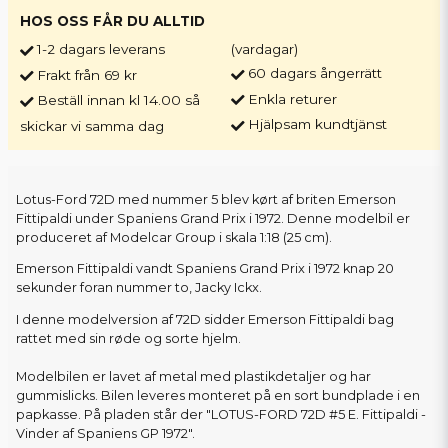
HOS OSS FÅR DU ALLTID
1-2 dagars leverans
(vardagar)
60 dagars ångerrätt
Frakt från 69 kr
Enkla returer
Beställ innan kl 14.00 så
Hjälpsam kundtjänst
skickar vi samma dag
Lotus-Ford 72D med nummer 5 blev kørt af briten Emerson
Fittipaldi under Spaniens Grand Prix i 1972. Denne modelbil er
produceret af Modelcar Group i skala 1:18 (25 cm).
Emerson Fittipaldi vandt Spaniens Grand Prix i 1972 knap 20
sekunder foran nummer to, Jacky Ickx.
I denne modelversion af 72D sidder Emerson Fittipaldi bag
rattet med sin røde og sorte hjelm.
Modelbilen er lavet af metal med plastikdetaljer og har
gummislicks. Bilen leveres monteret på en sort bundplade i en
papkasse. På pladen står der "LOTUS-FORD 72D #5 E. Fittipaldi -
Vinder af Spaniens GP 1972".