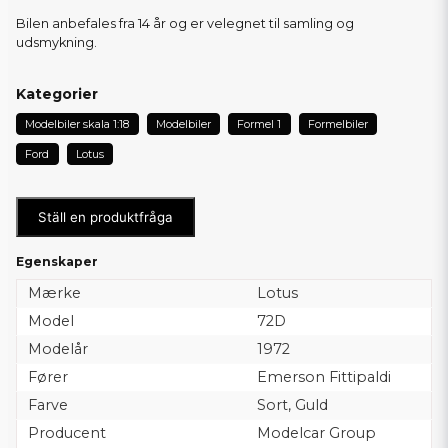
Bilen anbefales fra 14 år og er velegnet til samling og
udsmykning.
Kategorier
Modelbiler skala 1:18
Modelbiler
Formel 1
Formelbiler
Ford
Lotus
Ställ en produktfråga
Egenskaper
Mærke
Lotus
Model
72D
Modelår
1972
Fører
Emerson Fittipaldi
Farve
Sort, Guld
Producent
Modelcar Group