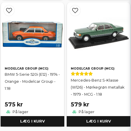
MODELCAR GROUP (MCG)
MODELCAR GROUP (MCG)
BMW 5-Serie 520i (E12) - 1974 -
Mercedes-Benz S-Klasse
Orange - Modelcar Group -
(W126) - Mørkegrøn metallak
1:18
- 1979 - MCG - 1:18
575 kr
579 kr
På lager
På lager
LÆG I KURV
LÆG I KURV