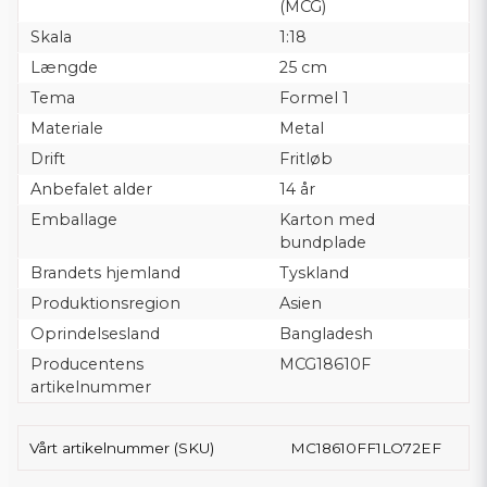
(MCG)
Skala
1:18
Længde
25 cm
Tema
Formel 1
Materiale
Metal
Drift
Fritløb
Anbefalet alder
14 år
Emballage
Karton med
bundplade
Brandets hjemland
Tyskland
Produktionsregion
Asien
Oprindelsesland
Bangladesh
Producentens
MCG18610F
artikelnummer
Vårt artikelnummer (SKU)
MC18610FF1LO72EF