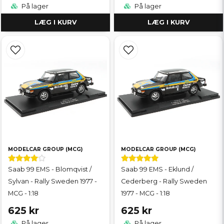
På lager
På lager
LÆG I KURV
LÆG I KURV
MODELCAR GROUP (MCG)
MODELCAR GROUP (MCG)
Saab 99 EMS - Blomqvist /
Saab 99 EMS - Eklund /
Sylvan - Rally Sweden 1977 -
Cederberg - Rally Sweden
MCG - 1:18
1977 - MCG - 1:18
625 kr
625 kr
På lager
På lager