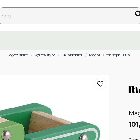
g...
Legetøjsbiler
Køretøjstype
Skraldebiler
Magni - Grön sopbil i trä
Mag
101
Grøn 