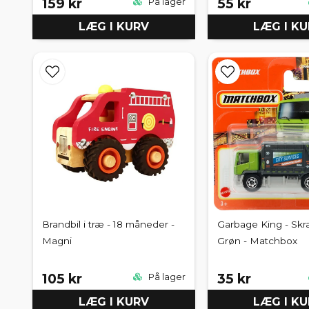
159 kr
55 kr
På lager
LÆG I KURV
LÆG I K
Brandbil i træ - 18 måneder -
Garbage King - Skra
Magni
Grøn - Matchbox
105 kr
35 kr
På lager
LÆG I KURV
LÆG I K