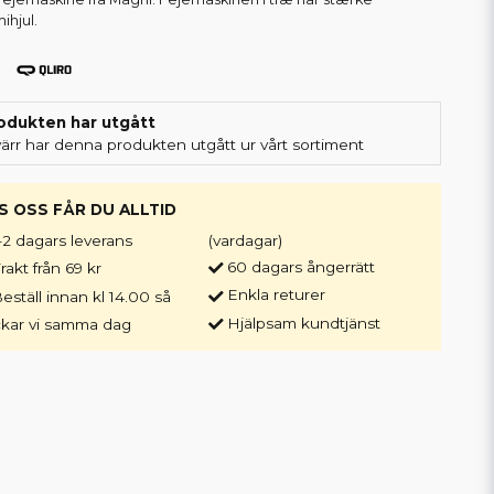
hjul.
odukten har utgått
värr har denna produkten utgått ur vårt sortiment
S OSS FÅR DU ALLTID
-2 dagars leverans
(vardagar)
60 dagars ångerrätt
rakt från 69 kr
Enkla returer
eställ innan kl 14.00 så
Hjälpsam kundtjänst
ckar vi samma dag