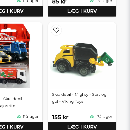
85 kr
På lager
På lager
G I KURV
LÆG I KURV
Skraldebil - Mighty - Sort og
 Skraldebil -
gul - Viking Toys
ajorette
155 kr
På lager
På lager
G I KURV
LÆG I KURV