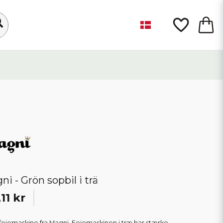
ni - Grön sopbil i trä
,11 kr
fejemaskine fra Magni. Fejemaskinen i træ har stærke