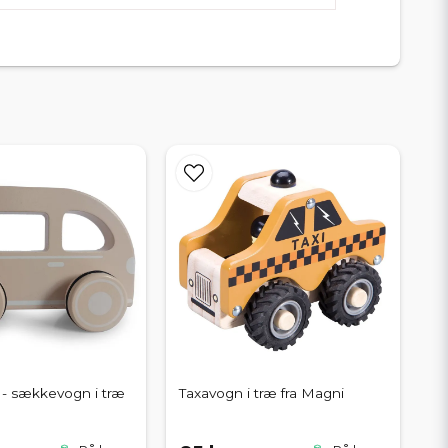
- sækkevogn i træ
Taxavogn i træ fra Magni