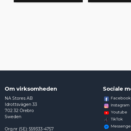
Om virksomheden
Sociale m
NA Stores AB
Facebook
Idrottsvägen 33
Instagram
702 32 Örebro
Youtube
Sweden
TikTok
Messenge
Org.nr (SE): 559333-4757