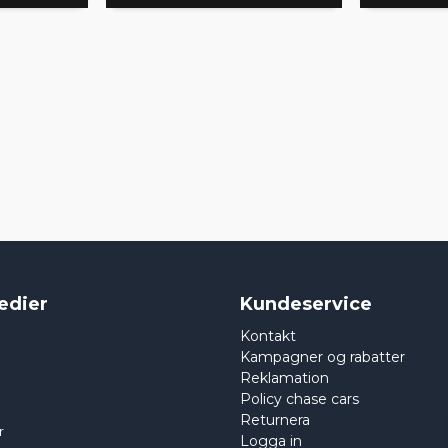
edier
Kundeservice
Kontakt
Kampagner og rabatter
Reklamation
Policy chase cars
Returnera
r
Logga in