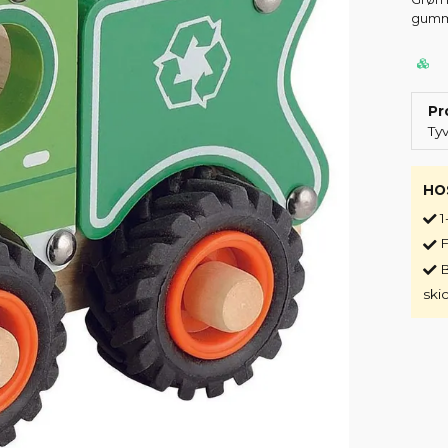
gummi
Pr
Ty
HO
1
F
B
ski