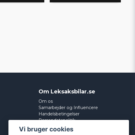
Om Leksaksbilar.se
Om os
Samarbejder og Influencere
Handelsbetingelser
Persondatapolitik
Cookies
Vi bruger cookies