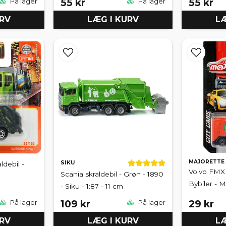
55 kr
55 kr
På lager
På lager
URV
LÆG I KURV
LÆ
MAJORETTE
SIKU
ldebil -
Volvo FMX -
Scania skraldebil - Grøn - 1890
Bybiler - M
- Siku - 1:87 - 11 cm
109 kr
29 kr
På lager
På lager
URV
LÆG I KURV
LÆ