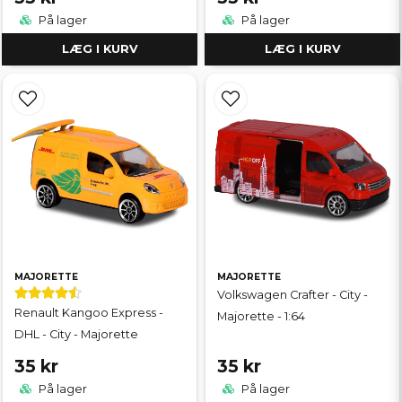
På lager
På lager
LÆG I KURV
LÆG I KURV
MAJORETTE
MAJORETTE
Volkswagen Crafter - City -
Renault Kangoo Express -
Majorette - 1:64
DHL - City - Majorette
35 kr
35 kr
På lager
På lager