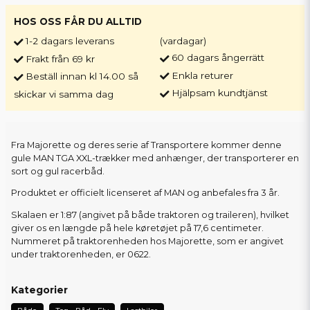
HOS OSS FÅR DU ALLTID
1-2 dagars leverans
(vardagar)
60 dagars ångerrätt
Frakt från 69 kr
Enkla returer
Beställ innan kl 14.00 så
Hjälpsam kundtjänst
skickar vi samma dag
Fra Majorette og deres serie af Transportere kommer denne
gule MAN TGA XXL-trækker med anhænger, der transporterer en
sort og gul racerbåd.
Produktet er officielt licenseret af MAN og anbefales fra 3 år.
Skalaen er 1:87 (angivet på både traktoren og traileren), hvilket
giver os en længde på hele køretøjet på 17,6 centimeter.
Nummeret på traktorenheden hos Majorette, som er angivet
under traktorenheden, er 0622.
Kategorier