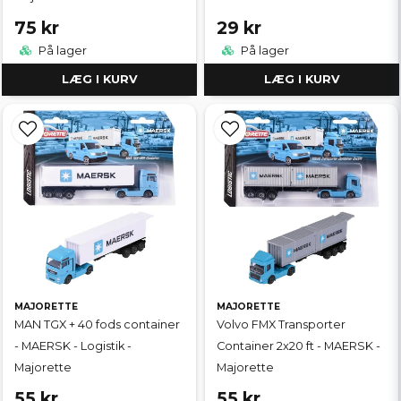
75 kr
29 kr
På lager
På lager
LÆG I KURV
LÆG I KURV
MAJORETTE
MAJORETTE
MAN TGX + 40 fods container
Volvo FMX Transporter
- MAERSK - Logistik -
Container 2x20 ft - MAERSK -
Majorette
Majorette
55 kr
55 kr