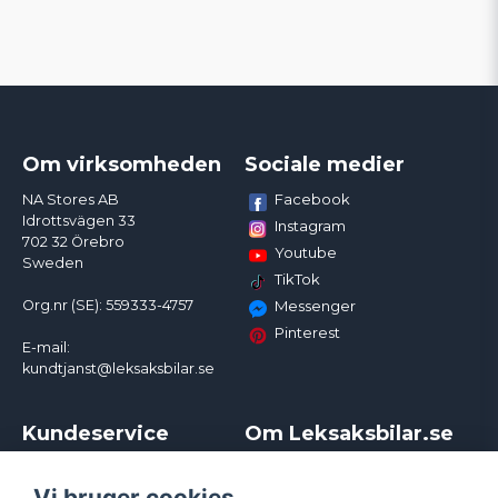
Om virksomheden
Sociale medier
Facebook
NA Stores AB
Idrottsvägen 33
Instagram
702 32 Örebro
Youtube
Sweden
TikTok
Org.nr (SE): 559333-4757
Messenger
Pinterest
E-mail:
kundtjanst@leksaksbilar.se
Kundeservice
Om Leksaksbilar.se
Kontakt
Om os
Kampagner og rabatter
Samarbejder og
Vi bruger cookies