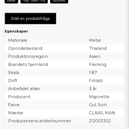
Både
Tog - Båd - Fly
Lastbiler
Ställ en produktfråga
Egenskaper
Materiale
Metal
Oprindelsesland
Thailand
Produktionsregion
Asien
Brandets hjemland
Frankrig
Skala
1:87
Drift
Fritløb
Anbefalet alder
3 år
Producent
Majorette
Farve
Gul, Sort
Mærke
CLAAS, MAN
Producentens artikelnummer
212053302