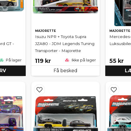
MAJORETTE
MAJORETTE
Isuzu NPR + Toyota Supra
Mercedes-
rd GT -
JZA80 - JDM Legends Tuning
Luksusbile
Transporter - Majorette
119 kr
55 kr
På lager
Ikke på lager
URV
Få besked
LÆ