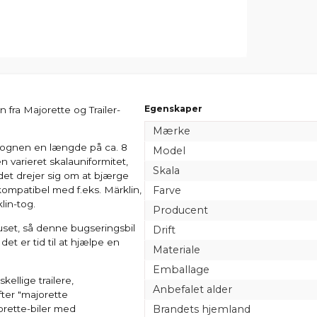
Egenskaper
ra Majorette og Trailer-
Mærke
svognen en længde på ca. 8
Model
n varieret skalauniformitet,
Skala
 det drejer sig om at bjærge
Farve
kompatibel med f.eks. Märklin,
lin-tog.
Producent
uset, så denne bugseringsbil
Drift
det er tid til at hjælpe en
Materiale
Emballage
ellige trailere,
Anbefalet alder
ter "majorette
orette-biler med
Brandets hjemland