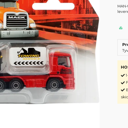
MAN-tr
lever
Pr
Ty
HO
1
F
B
ski