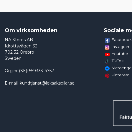
Om virksomheden
Sociale m
NA Stores AB
Facebook
Idrottsvägen 33
Instagram
702 32 Örebro
Youtube
Sweden
TikTok
Messenge
Org.nr (SE): 559333-4757
Pinterest
E-mail: kundtjanst@leksaksbilar.se