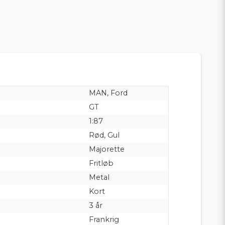
MAN, Ford
GT
1:87
Rød, Gul
Majorette
Fritløb
Metal
Kort
3 år
Frankrig