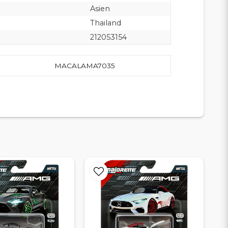
Asien
Thailand
212053154
MACALAMA7035