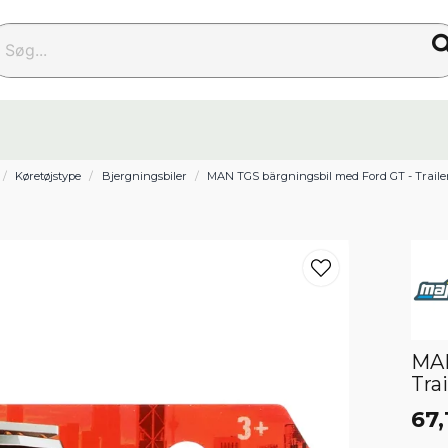
g...
Køretøjstype
Bjergningsbiler
MAN TGS bärgningsbil med Ford GT - Trailer
MAN
Tra
67,