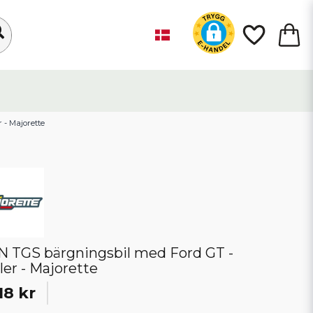
 - Majorette
 TGS bärgningsbil med Ford GT -
iler - Majorette
18 kr