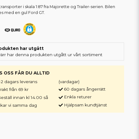
ansporter i skala 1:87 fra Majorette og Trailer-serien. Bilen
es med en gul Ford GT.
odukten har utgått
värr har denna produkten utgått ur vårt sortiment
S OSS FÅR DU ALLTID
-2 dagars leverans
(vardagar)
60 dagars ångerrätt
rakt från 69 kr
Enkla returer
eställ innan kl 14.00 så
Hjälpsam kundtjänst
ckar vi samma dag