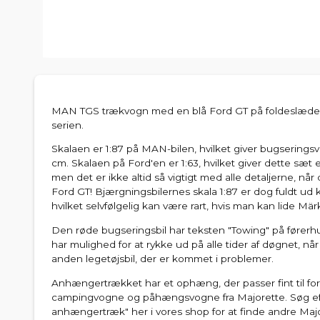
MAN TGS trækvogn med en blå Ford GT på foldeslæden f
serien.
Skalaen er 1:87 på MAN-bilen, hvilket giver bugsering
cm. Skalaen på Ford'en er 1:63, hvilket giver dette sæt e
men det er ikke altid så vigtigt med alle detaljerne, når
Ford GT! Bjærgningsbilernes skala 1:87 er dog fuldt ud 
hvilket selvfølgelig kan være rart, hvis man kan lide Märk
Den røde bugseringsbil har teksten "Towing" på førerh
har mulighed for at rykke ud på alle tider af døgnet, når 
anden legetøjsbil, der er kommet i problemer.
Anhængertrækket har et ophæng, der passer fint til forsk
campingvogne og påhængsvogne fra Majorette. Søg ef
anhængertræk" her i vores shop for at finde andre Maj