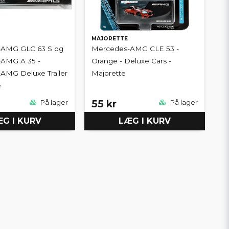
MAJORETTE
-AMG GLC 63 S og
Mercedes-AMG CLE 53 -
AMG A 35 -
Orange - Deluxe Cars -
AMG Deluxe Trailer
Majorette
e
55 kr
På lager
På lager
G I KURV
LÆG I KURV