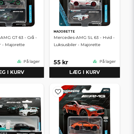
MAJORETTE
AMG GT 63 - Grå -
Mercedes-AMG SL 63 - Hvid -
r - Majorette
Luksusbiler - Majorette
55 kr
På lager
På lager
G I KURV
LÆG I KURV