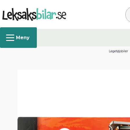
Sø
Legetøjsbiler