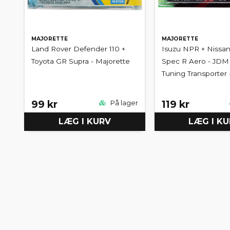
MAJORETTE
MAJORETTE
Land Rover Defender 110 +
Isuzu NPR + Nissan S
Toyota GR Supra - Majorette
Spec R Aero - JDM
Tuning Transporter 
99 kr
119 kr
På lager
LÆG I KURV
LÆG I K