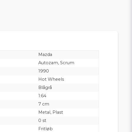
Mazda
Autozam, Scrum
1990
Hot Wheels
Blågrå
1:64
7 cm
Metal, Plast
0 st
Fritløb