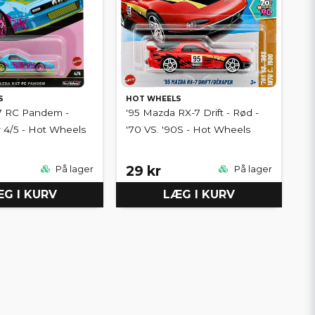
S
HOT WHEELS
 RC Pandem -
'95 Mazda RX-7 Drift - Rød -
r 4/5 - Hot Wheels
'70 VS. '90S - Hot Wheels
29 kr
På lager
På lager
G I KURV
LÆG I KURV