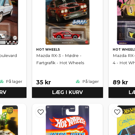
HOT WHEELS
HOT WHEEL
oulevard
Mazda RX-3 - Mødre -
Mazda RX-3
Fartgrafik - Hot Wheels
4 - Hot W
35 kr
89 kr
På lager
På lager
URV
LÆG I KURV
LÆ