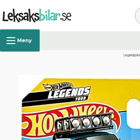
Sø
Legetøjsbi