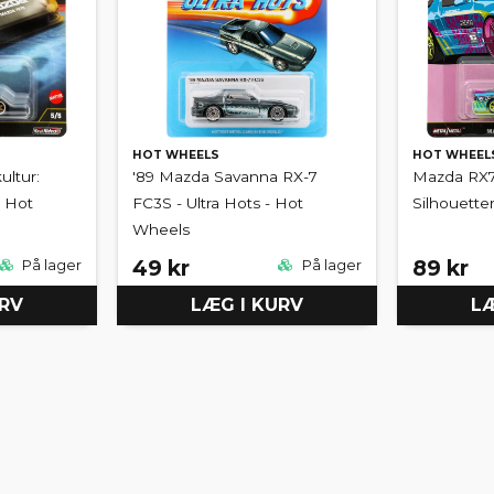
HOT WHEELS
HOT WHEEL
ltur:
'89 Mazda Savanna RX-7
Mazda RX7
 Hot
FC3S - Ultra Hots - Hot
Silhouette
Wheels
49 kr
89 kr
På lager
På lager
URV
LÆG I KURV
LÆ