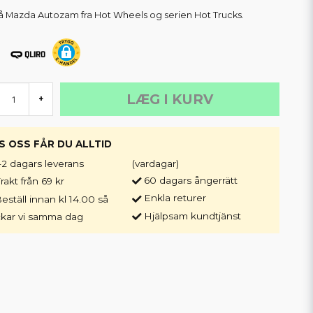
å Mazda Autozam fra Hot Wheels og serien Hot Trucks.
LÆG I KURV
+
S OSS FÅR DU ALLTID
-2 dagars leverans
(vardagar)
60 dagars ångerrätt
rakt från 69 kr
Enkla returer
eställ innan kl 14.00 så
Hjälpsam kundtjänst
ckar vi samma dag