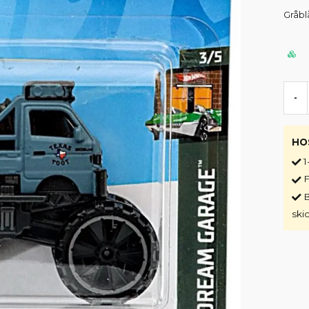
Gråbl
-
HO
1
F
B
ski