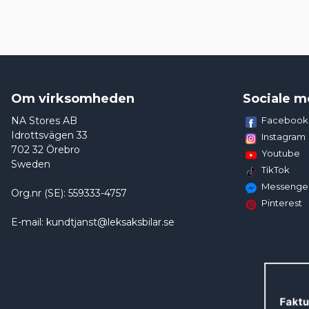
Om virksomheden
Sociale m
NA Stores AB
Facebook
Idrottsvägen 33
Instagram
702 32 Örebro
Youtube
Sweden
TikTok
Messenge
Org.nr (SE): 559333-4757
Pinterest
E-mail: kundtjanst@leksaksbilar.se