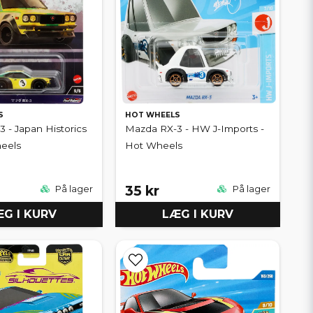
S
HOT WHEELS
 - Japan Historics
Mazda RX-3 - HW J-Imports -
heels
Hot Wheels
35 kr
På lager
På lager
G I KURV
LÆG I KURV