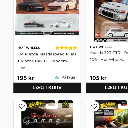
HOT WHEELS
HOT WHEELS
Mazda 323 GTR - B
'04 Mazda Mazdaspeed Miata
106 - Hot Wheels
+ Mazda RX7 FC Pandem -
HW
195 kr
105 kr
På lager
LÆG I KURV
LÆG I K