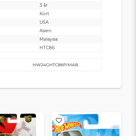
3 år
Kort
USA
Asien
Malaysia
HTC86
HW24GHTC86PIMAB