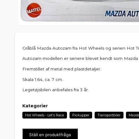
Gråblå Mazda Autozam fra Hot Wheels og serien Hot T
Autozam-modellen er senere blevet kendt som Mazda
Fremstillet af metal med plastdetaljer.
Skala 1:64, ca. 7 cm.
Legetøjsbilen anbefales fra 3 år.
Kategorier
Hot Wheels - Let's Race
Pickupper
Transportbiler
Mazd
Ställ en produktfråga