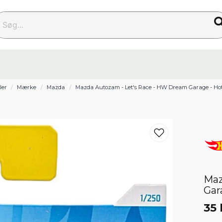
g...
ler
Mærke
Mazda
Mazda Autozam - Let's Race - HW Dream Garage - Ho
Maz
Gar
35 