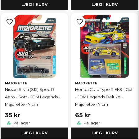
LÆG I KURV
LÆG I KURV
MAJORETTE
MAJORETTE
Nissan Silvia (S15) Spec R
Honda Civic Type R EK9 - Gul
Aero - Sort - JDM Legends -
- JDM Legends Deluxe -
Majorette - 7 cm
Majorette - 7 cm
35 kr
65 kr
På lager
På lager
LÆG I KURV
LÆG I KURV