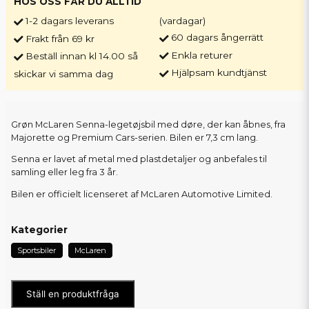
HOS OSS FÅR DU ALLTID
1-2 dagars leverans
(vardagar)
60 dagars ångerrätt
Frakt från 69 kr
Enkla returer
Beställ innan kl 14.00 så
Hjälpsam kundtjänst
skickar vi samma dag
Grøn McLaren Senna-legetøjsbil med døre, der kan åbnes, fra
Majorette og Premium Cars-serien. Bilen er 7,3 cm lang.
Senna er lavet af metal med plastdetaljer og anbefales til
samling eller leg fra 3 år.
Bilen er officielt licenseret af McLaren Automotive Limited.
Kategorier
Sportsbiler
McLaren
Ställ en produktfråga