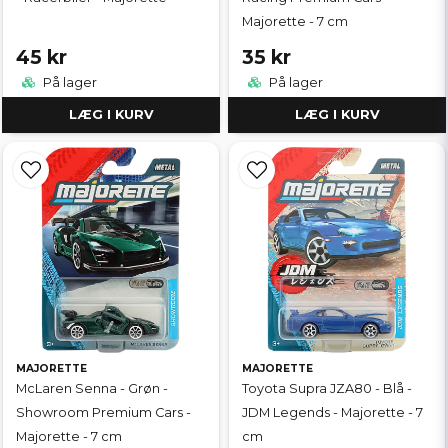
Majorette - 7 cm
45 kr
35 kr
På lager
På lager
LÆG I KURV
LÆG I KURV
MAJORETTE
MAJORETTE
McLaren Senna - Grøn -
Toyota Supra JZA80 - Blå -
Showroom Premium Cars -
JDM Legends - Majorette - 7
Majorette - 7 cm
cm