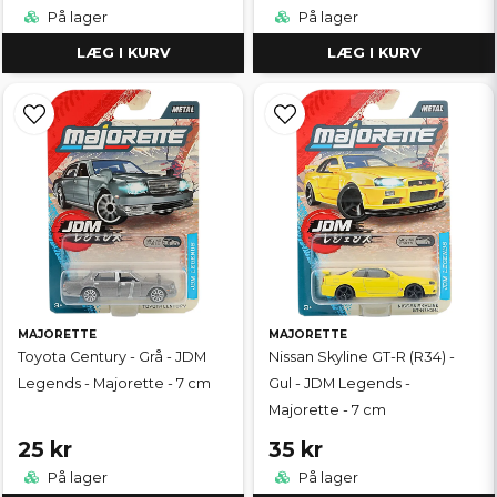
På lager
På lager
LÆG I KURV
LÆG I KURV
MAJORETTE
MAJORETTE
Toyota Century - Grå - JDM
Nissan Skyline GT-R (R34) -
Legends - Majorette - 7 cm
Gul - JDM Legends -
Majorette - 7 cm
25 kr
35 kr
På lager
På lager