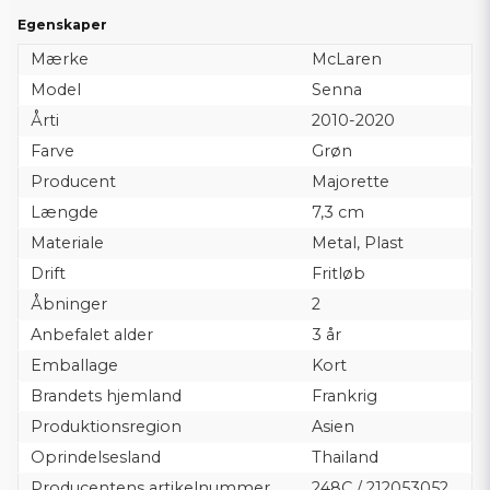
Egenskaper
Mærke
McLaren
Model
Senna
Årti
2010-2020
Farve
Grøn
Producent
Majorette
Længde
7,3 cm
Materiale
Metal, Plast
Drift
Fritløb
Åbninger
2
Anbefalet alder
3 år
Emballage
Kort
Brandets hjemland
Frankrig
Produktionsregion
Asien
Oprindelsesland
Thailand
Producentens artikelnummer
248C / 212053052