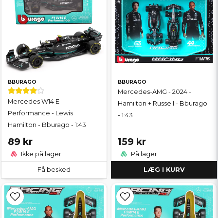
BBURAGO
BBURAGO
Mercedes-AMG - 2024 -
Mercedes W14 E
Hamilton + Russell - Bburago
Performance - Lewis
- 1:43
Hamilton - Bburago - 1:43
89 kr
159 kr
Ikke på lager
På lager
Få besked
LÆG I KURV