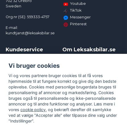
702 32 Örebro
Youtube
Sweden
TikTok
Org.nr (SE): 559333-4757
Messenger
Pinterest
E-mail:
kundtjanst@leksaksbilar.se
Kundeservice
Om Leksaksbilar.se
Kontakt
Om os
Kampagner og rabatter
Samarbejder og
Vi bruger cookies
Reklamation
Influencere
Vi og vores partnere bruger cookies til at få vores
Policy chase cars
Handelsbetingelser
hjemmeside til at fungere korrekt og give dig den bedste
Returnera
Persondatapolitik
oplevelse. Cookies med personlige brugerdata bruges til
Logga in
Cookies
personalisering af annoncer og markedsføring. Cookies
bruges også til personaliserede og ikke-personaliserede
annoncer og til andre funktioner og analyser. Læs mere i
vores
cookie policy
, og bekræft derefter dit samtykke
ved at vælge "Accepter alle" eller tilpasse dine valg under
"Indstillinger".