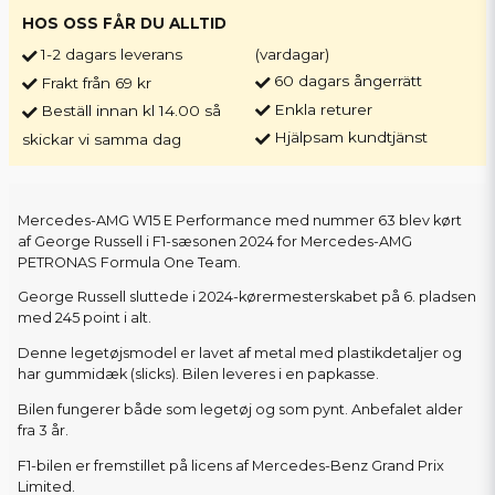
HOS OSS FÅR DU ALLTID
1-2 dagars leverans
(vardagar)
60 dagars ångerrätt
Frakt från 69 kr
Enkla returer
Beställ innan kl 14.00 så
Hjälpsam kundtjänst
skickar vi samma dag
Mercedes-AMG W15 E Performance med nummer 63 blev kørt
af George Russell i F1-sæsonen 2024 for Mercedes-AMG
PETRONAS Formula One Team.
George Russell sluttede i 2024-kørermesterskabet på 6. pladsen
med 245 point i alt.
Denne legetøjsmodel er lavet af metal med plastikdetaljer og
har gummidæk (slicks). Bilen leveres i en papkasse.
Bilen fungerer både som legetøj og som pynt. Anbefalet alder
fra 3 år.
F1-bilen er fremstillet på licens af Mercedes-Benz Grand Prix
Limited.