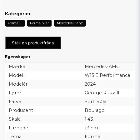
Kategorier
Formel 1
Formelbiler
Mercedes-Benz
Ställ en produktfråga
Egenskaper
Mærke
Mercedes-AMG
Model
W15 E Performance
Modelår
2024
Fører
George Russell
Farve
Sort, Sølv
Producent
Bburago
Skala
1:43
Længde
13 cm
Tema
Formel 1