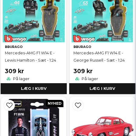
BBURAGO
BBURAGO
Mercedes-AMG F1 W14 E -
Mercedes-AMG F1 W14 E -
Lewis Hamilton - Sæt - 1:24
George Russell - Sæt - 1:24
309 kr
309 kr
På lager
På lager
LÆG I KURV
LÆG I KURV
NYHED