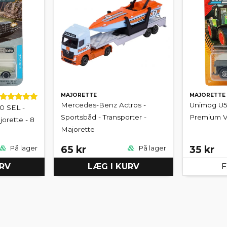
MAJORETTE
MAJORETTE
Mercedes-Benz Actros -
Unimog U53
0 SEL -
Sportsbåd - Transporter -
Premium Ve
jorette - 8
Majorette
65 kr
35 kr
På lager
På lager
URV
LÆG I KURV
F