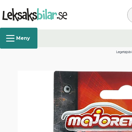
Sø
Legetøjsbi