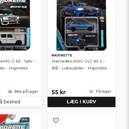
MAJORETTE
AMG G 63 - Sølv -
Mercedes-AMG GLC 63 S -
er - Majorette
Blå - Luksusbiler - Majorette
55 kr
Ikke på lager
På lager
å besked
LÆG I KURV