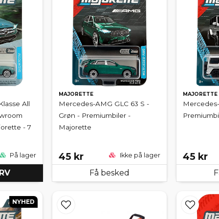
MAJORETTE
MAJORETTE
lasse All
Mercedes-AMG GLC 63 S -
Mercedes-
howroom
Grøn - Premiumbiler -
Premiumbil
orette - 7
Majorette
45 kr
45 kr
På lager
Ikke på lager
URV
Få besked
F
NYHED