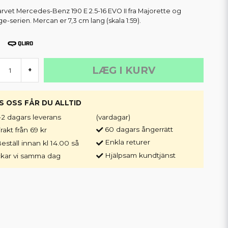
arvet Mercedes-Benz 190 E 2.5-16 EVO II fra Majorette og
ge-serien. Mercan er 7,3 cm lang (skala 1:59).
LÆG I KURV
+
S OSS FÅR DU ALLTID
-2 dagars leverans
(vardagar)
60 dagars ångerrätt
rakt från 69 kr
Enkla returer
eställ innan kl 14.00 så
Hjälpsam kundtjänst
ckar vi samma dag