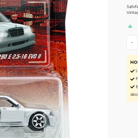
Sølvf
Vinta
-
HO
1
F
B
ski