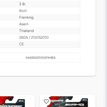
3 år
Kort
Frankrig
Asien
Thailand
260A / 212052010
CE
MA592010SPMBS