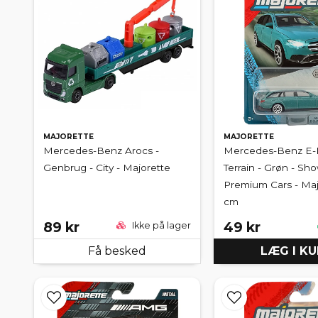
MAJORETTE
MAJORETTE
Mercedes-Benz Arocs -
Mercedes-Benz E-K
Genbrug - City - Majorette
Terrain - Grøn - S
Premium Cars - Maj
cm
89 kr
49 kr
Ikke på lager
Få besked
LÆG I K