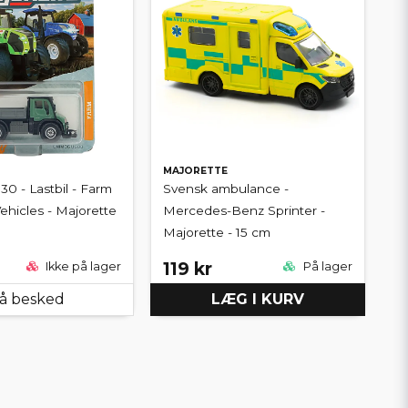
MAJORETTE
0 - Lastbil - Farm
Svensk ambulance -
hicles - Majorette
Mercedes-Benz Sprinter -
Majorette - 15 cm
119 kr
Ikke på lager
På lager
å besked
LÆG I KURV