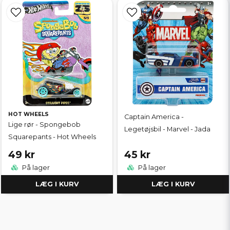
HOT WHEELS
Captain America -
Lige rør - Spongebob
Legetøjsbil - Marvel - Jada
Squarepants - Hot Wheels
49 kr
45 kr
På lager
På lager
LÆG I KURV
LÆG I KURV