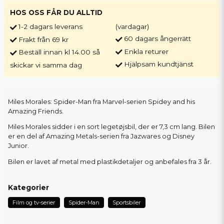
HOS OSS FÅR DU ALLTID
1-2 dagars leverans
(vardagar)
60 dagars ångerrätt
Frakt från 69 kr
Enkla returer
Beställ innan kl 14.00 så
Hjälpsam kundtjänst
skickar vi samma dag
Miles Morales: Spider-Man fra Marvel-serien Spidey and his
Amazing Friends.
Miles Morales sidder i en sort legetøjsbil, der er 7,3 cm lang. Bilen
er en del af Amazing Metals-serien fra Jazwares og Disney
Junior.
Bilen er lavet af metal med plastikdetaljer og anbefales fra 3 år.
Kategorier
Film og tv-serier
Spider-Man
Sportsbiler