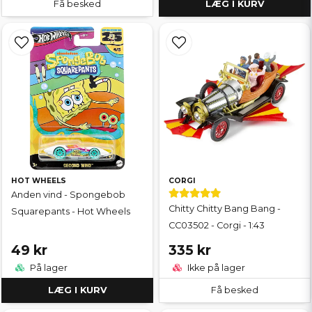
Få besked
LÆG I KURV
HOT WHEELS
CORGI
Anden vind - Spongebob
Chitty Chitty Bang Bang -
Squarepants - Hot Wheels
CC03502 - Corgi - 1:43
49 kr
335 kr
På lager
Ikke på lager
LÆG I KURV
Få besked