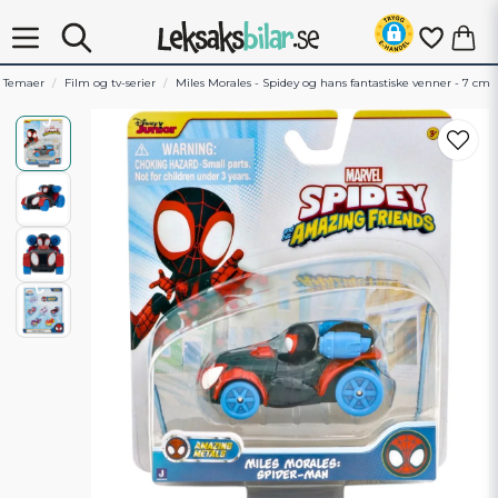
Temaer
Film og tv-serier
Miles Morales - Spidey og hans fantastiske venner - 7 cm