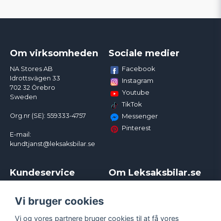
Om virksomheden
Sociale medier
Facebook
NA Stores AB
Idrottsvägen 33
Instagram
702 32 Örebro
Youtube
Sweden
TikTok
Org.nr (SE): 559333-4757
Messenger
Pinterest
E-mail:
kundtjanst@leksaksbilar.se
Kundeservice
Om Leksaksbilar.se
Kontakt
Om os
Kampagner og rabatter
Samarbejder og
Vi bruger cookies
Reklamation
Influencere
Vi og vores partnere bruger cookies til at få vores
Policy chase cars
Handelsbetingelser