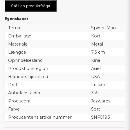
Ställ en produktfråga
Egenskaper
Tema
Spider-Man
Emballage
Kort
Materiale
Metal
Længde
7,3 cm
Oprindelsesland
Kina
Produktionsregion
Asien
Brandets hjemland
USA
Drift
Fritløb
Anbefalet alder
3 år
Producent
Jazwares
Farve
Sort
Producentens artikelnummer
SNF0193