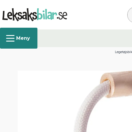
Sø
Legetøjsbil