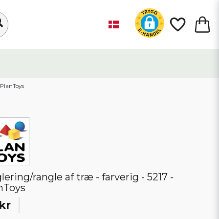
- PlanToys
ering/rangle af træ - farverig - 5217 -
nToys
kr