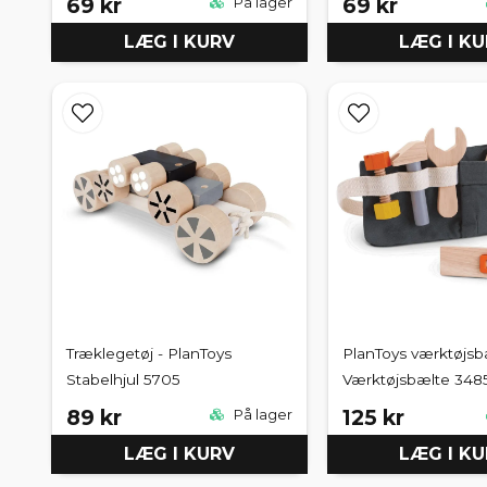
69 kr
69 kr
På lager
LÆG I KURV
LÆG I K
Træklegetøj - PlanToys
PlanToys værktøjsb
Stabelhjul 5705
Værktøjsbælte 348
89 kr
125 kr
På lager
LÆG I KURV
LÆG I K