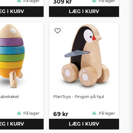
309 kr
På lager
På lager
G I KURV
LÆG I KURV
tabelraket
PlanToys - Pingvin på hjul
69 kr
På lager
På lager
G I KURV
LÆG I KURV