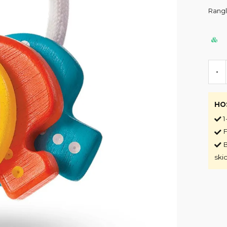
Rangl
-
HO
1
F
B
ski