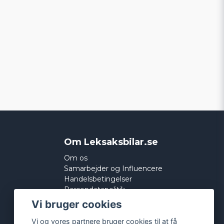
Om Leksaksbilar.se
Om os
Samarbejder og Influencere
Handelsbetingelser
Persondatapolitik
Cookies
Vi bruger cookies
Vi og vores partnere bruger cookies til at få