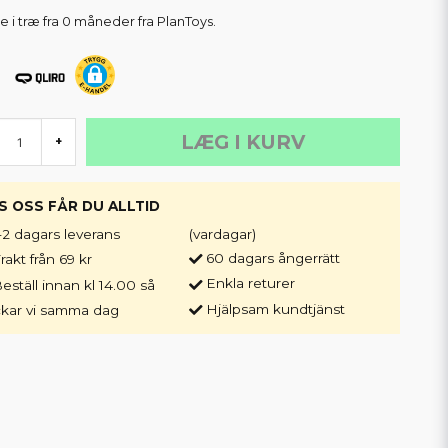
e i træ fra 0 måneder fra PlanToys.
LÆG I KURV
+
S OSS FÅR DU ALLTID
-2 dagars leverans
(vardagar)
60 dagars ångerrätt
rakt från 69 kr
Enkla returer
eställ innan kl 14.00 så
Hjälpsam kundtjänst
ckar vi samma dag