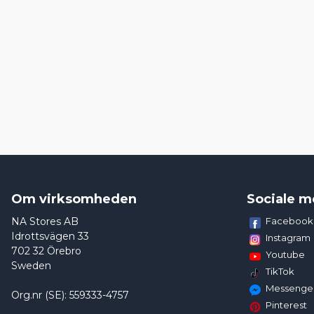
Om virksomheden
Sociale m
NA Stores AB
Facebook
Idrottsvägen 33
Instagram
702 32 Örebro
Youtube
Sweden
TikTok
Messenge
Org.nr (SE): 559333-4757
Pinterest