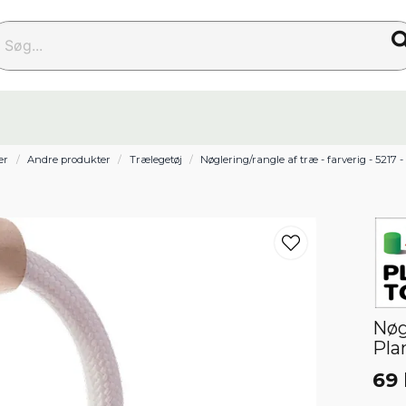
g...
er
Andre produkter
Trælegetøj
Nøglering/rangle af træ - farverig - 5217 
Nøgl
Pla
69 