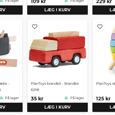
109 kr
229 kr
På lager
På lager
URV
LÆG I KURV
LÆ
ælte -
PlanToys brandbil - Brandbil
PlanToys s
5
6298
35 kr
125 kr
På lager
På lager
URV
LÆG I KURV
LÆ