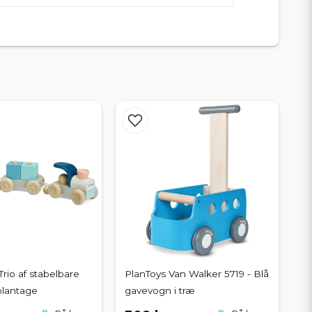
Trio af stabelbare
PlanToys Van Walker 5719 - Blå
plantage
gavevogn i træ