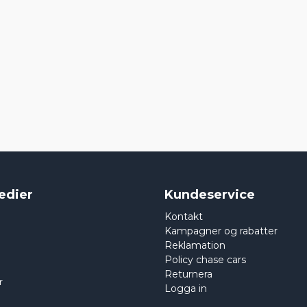
edier
Kundeservice
Kontakt
Kampagner og rabatter
Reklamation
Policy chase cars
Returnera
r
Logga in