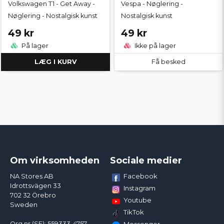
Volkswagen T1 - Get Away -
Vespa - Nøglering -
Nøglering - Nostalgisk kunst
Nostalgisk kunst
49 kr
49 kr
På lager
Ikke på lager
LÆG I KURV
Få besked
Om virksomheden
Sociale medier
Facebook
NA Stores AB
Idrottsvägen 33
Instagram
702 32 Örebro
Youtube
Sweden
TikTok
Org.nr (SE): 559333-4757