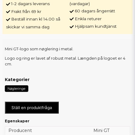
1-2 dagars leverans
(vardagar)
60 dagars ångerrätt
Frakt från 69 kr
Enkla returer
Beställ innan kl 14.00 så
Hjälpsam kundtjänst
skickar vi samma dag
Mini GT-logo som nøglering i metal.
Logo og ring er lavet af robust metal. Længden på logoet er 4
cm.
Kategorier
Nøgleringe
Ställ en produktfråga
Egenskaper
Producent
Mini GT