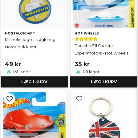
NOSTALGIC-ART
HOT WHEELS
Michelin-logo - Nøglering -
Porsche 911 Carrera -
Nostalgisk kunst
Experimotors - Hot Wheels
49 kr
35 kr
På lager
På lager
LÆG I KURV
LÆG I KURV