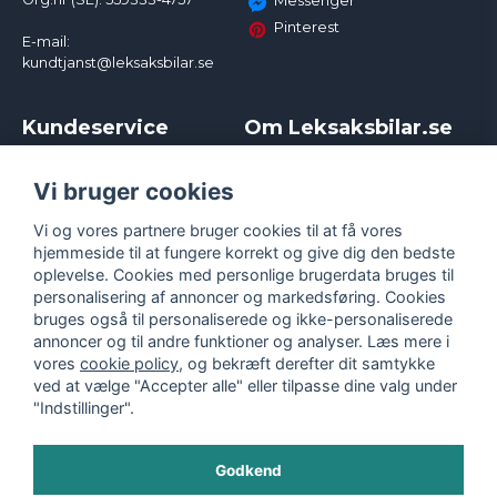
Messenger
Pinterest
E-mail:
kundtjanst@leksaksbilar.se
Kundeservice
Om Leksaksbilar.se
Kontakt
Om os
Kampagner og rabatter
Samarbejder og
Vi bruger cookies
Reklamation
Influencere
Vi og vores partnere bruger cookies til at få vores
Policy chase cars
Handelsbetingelser
hjemmeside til at fungere korrekt og give dig den bedste
Returnera
Persondatapolitik
oplevelse. Cookies med personlige brugerdata bruges til
Logga in
Cookies
personalisering af annoncer og markedsføring. Cookies
bruges også til personaliserede og ikke-personaliserede
annoncer og til andre funktioner og analyser. Læs mere i
vores
cookie policy
, og bekræft derefter dit samtykke
ved at vælge "Accepter alle" eller tilpasse dine valg under
"Indstillinger".
Godkend