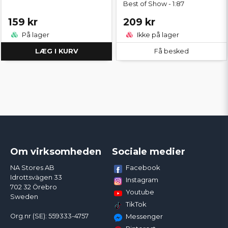
Best of Show - 1:87
159 kr
209 kr
På lager
Ikke på lager
LÆG I KURV
Få besked
Om virksomheden
Sociale medier
Facebook
NA Stores AB
Idrottsvägen 33
Instagram
702 32 Örebro
Youtube
Sweden
TikTok
Org.nr (SE): 559333-4757
Messenger