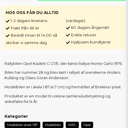
HOS OSS FÅR DU ALLTID
1-2 dagars leverans
(vardagar)
60 dagars ångerrätt
Frakt från 69 kr
Enkla returer
Beställ innan kl 14.00 så
Hjälpsam kundtjänst
skickar vi samma dag
Rallybilen Opel Kadett C GT/E, der kørte Rallye Monte Carlo 1976.
Bilen har nummer 28 og blev kørt i rallyet af svenskerne Anders
Kulläng og Claes-Göran Andersson.
Modelbilen er i skala 1:87 (4,7 cm) og fremstillet af Brekina i plast.
Produktet er en model til voksne samlere/udsmykning og
anbefales fra 14 år.
Kategorier
Modelbiler skala 1:87
Modelbiler
WRC
Opel