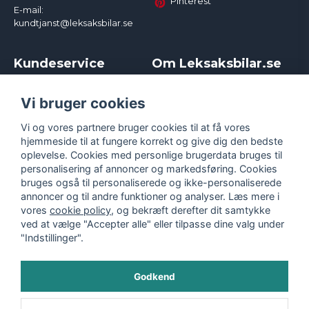
Pinterest
E-mail:
kundtjanst@leksaksbilar.se
Kundeservice
Om Leksaksbilar.se
Kontakt
Om os
Kampagner og rabatter
Samarbejder og
Vi bruger cookies
Reklamation
Influencere
Vi og vores partnere bruger cookies til at få vores
Policy chase cars
Handelsbetingelser
hjemmeside til at fungere korrekt og give dig den bedste
Returnera
Persondatapolitik
oplevelse. Cookies med personlige brugerdata bruges til
Logga in
Cookies
personalisering af annoncer og markedsføring. Cookies
bruges også til personaliserede og ikke-personaliserede
annoncer og til andre funktioner og analyser. Læs mere i
vores
cookie policy
, og bekræft derefter dit samtykke
ved at vælge "Accepter alle" eller tilpasse dine valg under
"Indstillinger".
Godkend
©
2026
- Leksaksbilar.se