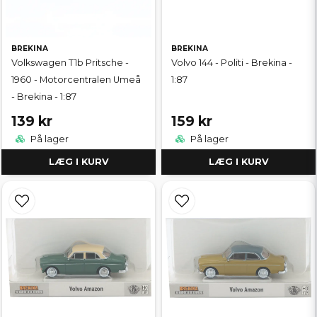
BREKINA
BREKINA
Volkswagen T1b Pritsche -
Volvo 144 - Politi - Brekina -
1960 - Motorcentralen Umeå
1:87
- Brekina - 1:87
139 kr
159 kr
På lager
På lager
LÆG I KURV
LÆG I KURV