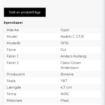
Ställ en produktfråga
Egenskaper
Mærke
Opel
Model
Kadett C GT/E
Modelår
1976
Farve
Gul
Fører 1
Anders Kulläng
Fører 2
Claes-Göran
Andersson
Producent
Brekina
Skala
1:87
Længde
4,7 cm
Tema
WRC
Materiale
Plast