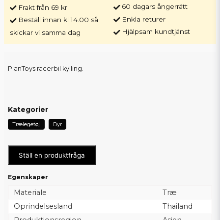
60 dagars ångerrätt
Frakt från 69 kr
Enkla returer
Beställ innan kl 14.00 så
Hjälpsam kundtjänst
skickar vi samma dag
PlanToys racerbil kylling.
Kategorier
Trælegetøj
Dyr
Ställ en produktfråga
Egenskaper
Materiale
Træ
Oprindelsesland
Thailand