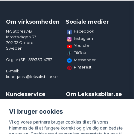
Om virksomheden
Sociale medier
Facebook
NA Stores AB
Idrottsvägen 33
Instagram
702 32 Örebro
Youtube
Sweden
TikTok
Org.nr (SE): 559333-4757
Messenger
Pinterest
E-mail:
kundtjanst@leksaksbilar.se
Kundeservice
Om Leksaksbilar.se
Kontakt
Om os
Kampagner og rabatter
Samarbejder og
Vi bruger cookies
Reklamation
Influencere
Vi og vores partnere bruger cookies til at få vores
Policy chase cars
Handelsbetingelser
hjemmeside til at fungere korrekt og give dig den bedste
Returnera
Persondatapolitik
oplevelse. Cookies med personlige brugerdata bruges til