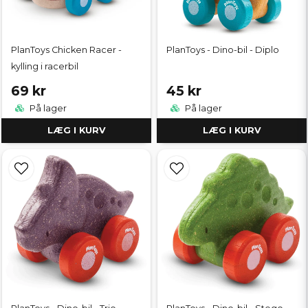
PlanToys Chicken Racer -
PlanToys - Dino-bil - Diplo
kylling i racerbil
69 kr
45 kr
På lager
På lager
LÆG I KURV
LÆG I KURV