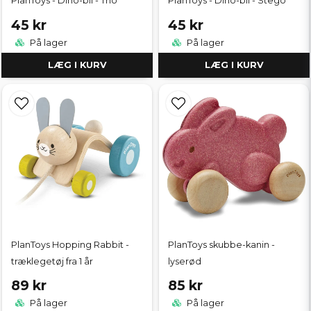
PlanToys - Dino-bil - Trio
PlanToys - Dino-bil - Stego
45 kr
45 kr
På lager
På lager
LÆG I KURV
LÆG I KURV
PlanToys Hopping Rabbit -
PlanToys skubbe-kanin -
træklegetøj fra 1 år
lyserød
89 kr
85 kr
På lager
På lager