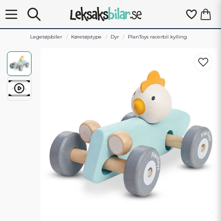
Legetøjsbiler
Køretøjstype
Dyr
PlanToys racerbil kylling