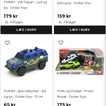
Politibil - VW Tiguan - Lyd og
lyd og lys - Dickie Toys
lys - Dickie Toys
179 kr
159 kr
På lager
På lager
LÆG I KURV
LÆG I KURV
Politibil - specialstyrker - lyd
Politi og Dodge - Prison
og lys - Dickie Toys - 17 cm
Break - Dickie Toys
65 kr
175 kr