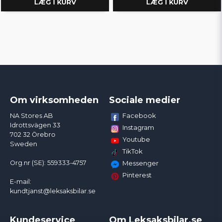
LÆG I KURV
LÆG I KURV
Om virksomheden
Sociale medier
Facebook
NA Stores AB
Idrottsvägen 33
Instagram
702 32 Örebro
Youtube
Sweden
TikTok
Org.nr (SE): 559333-4757
Messenger
Pinterest
E-mail:
kundtjanst@leksaksbilar.se
Kundeservice
Om Leksaksbilar.se