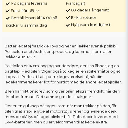
1-2 dagars leverans
(vardagar)
60 dagars ångerrätt
Frakt från 69 kr
Enkla returer
Beställ innan kl 14.00 så
Hjälpsam kundtjänst
skickar vi samma dag
Batterilegetøj fra Dickie Toys og her en lækker svensk politibil.
Politibilen er et Audi licensprodukt og kommer i form af en
lækker Audi RS 3.
Politibilen er 14 cm lang og har sidedøre, der kan åbnes, og en
bagklap. Med bilen følger også to kegler, en spikermåtte og et
stopskilt. Perfekt til at spærre legeværelset af, når din
legekammerat kører lidt for hurtigt med de andre legetøjsbiler.
Bilen har friktionsdrev, som giver bilen ekstra fremdrift, når den
skubbes fremad. Det samme gælder i bakgear.
Der er en gul knap på taget, som, når man trykker på den, får
bilen til at afspille lyde af motorstøj, sirener og hvinende dæk,
mens de blå lys på taget blinker blåt. Polis-Audin leveres med
LR44-batterier, men du er velkommen til at købe ekstra.