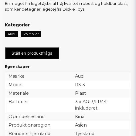
En meget fin legetøjsbil af høj kvalitet i robust og holdbar plast,
som kendetegner legetøj fra Dickie Toys.
Kategorier
Audi
Politibiler
Ställ en produktfråga
Egenskaper
Mærke
Audi
Model
RS 3
Materiale
Plast
Batterier
3 x AG13/LR44 -
inkluderet
Oprindelsesland
Kina
Produktionsregion
Asien
Brandets hjemland
Tyskland