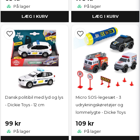
På lager
På lager
LÆG I KURV
LÆG I KURV
Dansk politibil med lyd og lys
Micro SOS-legesæt - 3
- Dickie Toys - 12 cm
udrykningskøretøjer og
lommelygte - Dicke Toys
99 kr
109 kr
På lager
På lager