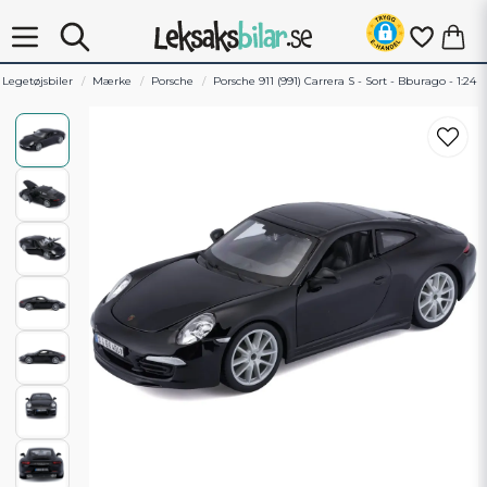
Legetøjsbiler
Mærke
Porsche
Porsche 911 (991) Carrera S - Sort - Bburago - 1:24