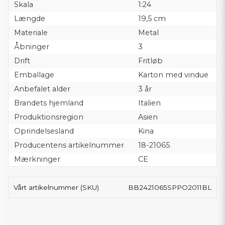
Skala
1:24
Længde
19,5 cm
Materiale
Metal
Åbninger
3
Drift
Fritløb
Emballage
Karton med vindue
Anbefalet alder
3 år
Brandets hjemland
Italien
Produktionsregion
Asien
Oprindelsesland
Kina
Producentens artikelnummer
18-21065
Mærkninger
CE
Vårt artikelnummer (SKU)
BB2421065SPPO2011BL