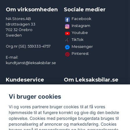
Om virksomheden
Sociale medier
Facebook
NA Stores AB
Idrottsvägen 33
Instagram
702 32 Örebro
Youtube
Sweden
TikTok
Org.nr (SE): 559333-4757
Messenger
Pinterest
E-mail:
kundtjanst@leksaksbilar.se
Kundeservice
Om Leksaksbilar.se
Kontakt
Om os
Kampagner og rabatter
Samarbejder og
Vi bruger cookies
Reklamation
Influencere
Vi og vores partnere bruger cookies til at få vores
Policy chase cars
Handelsbetingelser
hjemmeside til at fungere korrekt og give dig den bedste
Returnera
Persondatapolitik
oplevelse. Cookies med personlige brugerdata bruges til
Logga in
Cookies
personalisering af annoncer og markedsføring. Cookies
bruges også til personaliserede og ikke-personaliserede