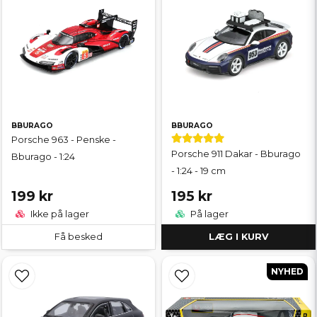
BBURAGO
BBURAGO
Porsche 963 - Penske -
Porsche 911 Dakar - Bburago
Bburago - 1:24
- 1:24 - 19 cm
199 kr
195 kr
Ikke på lager
På lager
Få besked
LÆG I KURV
NYHED