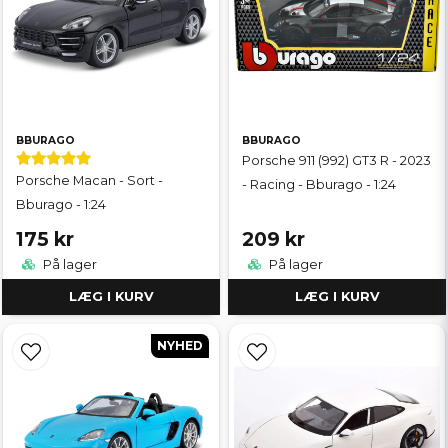
BBURAGO
BBURAGO
Porsche 911 (992) GT3 R - 2023
Porsche Macan - Sort -
- Racing - Bburago - 1:24
Bburago - 1:24
175 kr
209 kr
På lager
På lager
LÆG I KURV
LÆG I KURV
NYHED