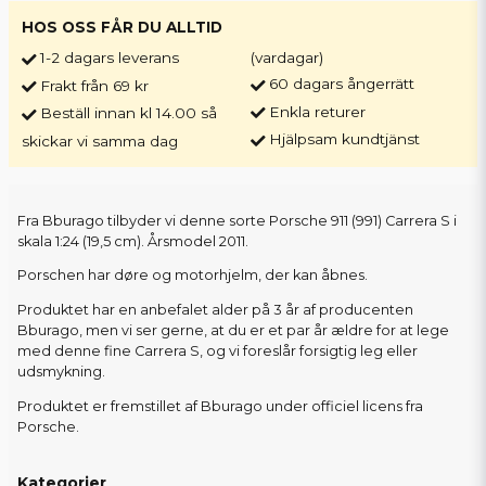
HOS OSS FÅR DU ALLTID
1-2 dagars leverans
(vardagar)
60 dagars ångerrätt
Frakt från 69 kr
Enkla returer
Beställ innan kl 14.00 så
Hjälpsam kundtjänst
skickar vi samma dag
Fra Bburago tilbyder vi denne sorte Porsche 911 (991) Carrera S i
skala 1:24 (19,5 cm). Årsmodel 2011.
Porschen har døre og motorhjelm, der kan åbnes.
Produktet har en anbefalet alder på 3 år af producenten
Bburago, men vi ser gerne, at du er et par år ældre for at lege
med denne fine Carrera S, og vi foreslår forsigtig leg eller
udsmykning.
Produktet er fremstillet af Bburago under officiel licens fra
Porsche.
Kategorier