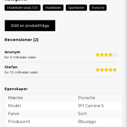
Modelbiler skala 1:24
Modelbiler
Sportsbiler
Porsche
Ställ en produktfråga
Recensioner (
2
)
Anonym
for 5 måneder siden
Stefan
for 10 måneder siden
Egenskaper
Mærke
Porsche
Model
911 Carrera S
Farve
Sort
Producent
Bburago