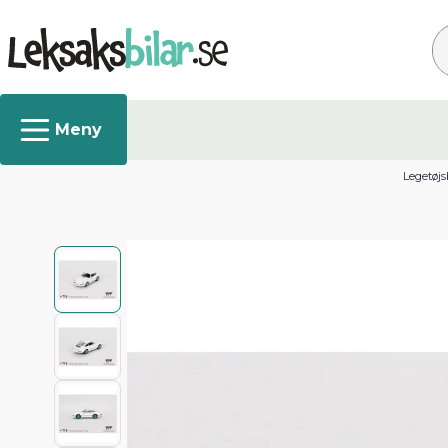
Sø
Legetøjs