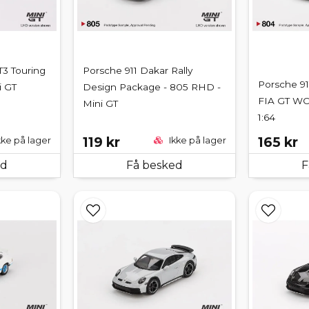
T3 Touring
Porsche 911 Dakar Rally
Porsche 91
i GT
Design Package - 805 RHD -
FIA GT WC 
Mini GT
1:64
119 kr
165 kr
kke på lager
Ikke på lager
ed
Få besked
F