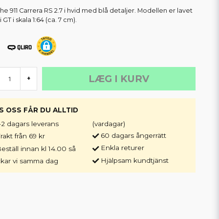
he 911 Carrera RS 2.7 i hvid med blå detaljer. Modellen er lavet
i GT i skala 1:64 (ca. 7 cm).
LÆG I KURV
+
S OSS FÅR DU ALLTID
-2 dagars leverans
(vardagar)
60 dagars ångerrätt
rakt från 69 kr
Enkla returer
eställ innan kl 14.00 så
Hjälpsam kundtjänst
ckar vi samma dag