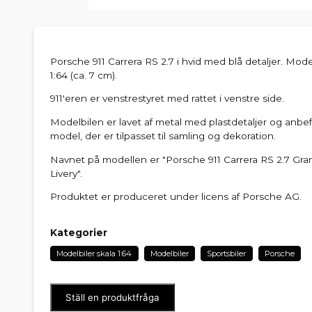
Porsche 911 Carrera RS 2.7 i hvid med blå detaljer. Model
1:64 (ca. 7 cm).
911'eren er venstrestyret med rattet i venstre side.
Modelbilen er lavet af metal med plastdetaljer og anbefa
model, der er tilpasset til samling og dekoration.
Navnet på modellen er "Porsche 911 Carrera RS 2.7 Gra
Livery".
Produktet er produceret under licens af Porsche AG.
Kategorier
Modelbiler skala 1:64
Modelbiler
Sportsbiler
Porsche
Ställ en produktfråga