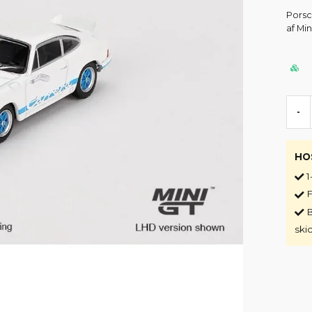
Porsc
af Min
-
HO
1
F
B
ski