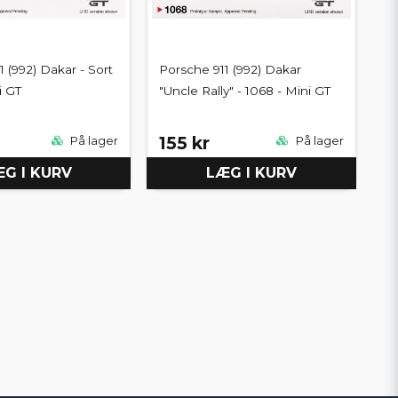
 (992) Dakar - Sort
Porsche 911 (992) Dakar
i GT
"Uncle Rally" - 1068 - Mini GT
155 kr
På lager
På lager
G I KURV
LÆG I KURV