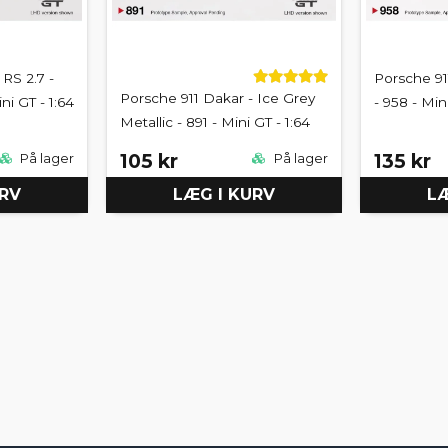
 RS 2.7 -
Porsche 911
Porsche 911 Dakar - Ice Grey
ni GT - 1:64
- 958 - Min
Metallic - 891 - Mini GT - 1:64
105 kr
135 kr
På lager
På lager
URV
LÆG I KURV
LÆ