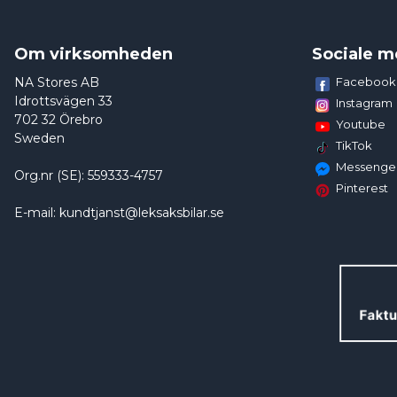
Om virksomheden
Sociale m
NA Stores AB
Facebook
Idrottsvägen 33
Instagram
702 32 Örebro
Youtube
Sweden
TikTok
Messenge
Org.nr (SE): 559333-4757
Pinterest
E-mail: kundtjanst@leksaksbilar.se