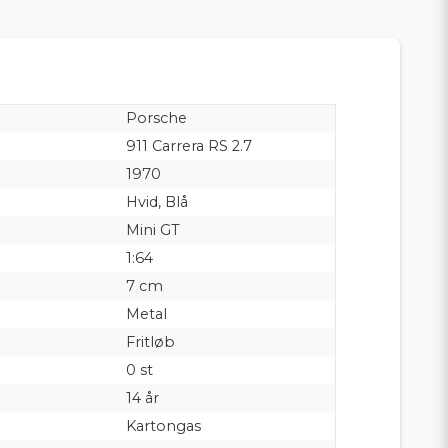
Porsche
911 Carrera RS 2.7
1970
Hvid, Blå
Mini GT
1:64
7 cm
Metal
Fritløb
0 st
14 år
Kartongas