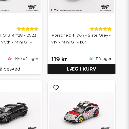
1 GT3 R #28 - 2023
Porsche 911 1964 - Slate Grey -
70th - Mini GT -
717 - Mini GT - 1:64
119 kr
Ikke på lager
På lager
å besked
LÆG I KURV