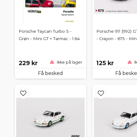
Porsche Taycan Turbo S -
Porsche 911 (992) G
Grøn - Mini GT + Tarmac - 1:64
- Crayon - 675 - Min
229 kr
125 kr
Ikke på lager
I
Få besked
Få besk