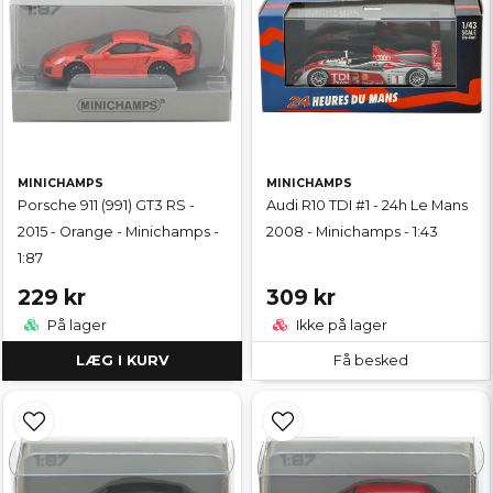
MINICHAMPS
MINICHAMPS
Porsche 911 (991) GT3 RS -
Audi R10 TDI #1 - 24h Le Mans
2015 - Orange - Minichamps -
2008 - Minichamps - 1:43
1:87
229 kr
309 kr
På lager
Ikke på lager
LÆG I KURV
Få besked