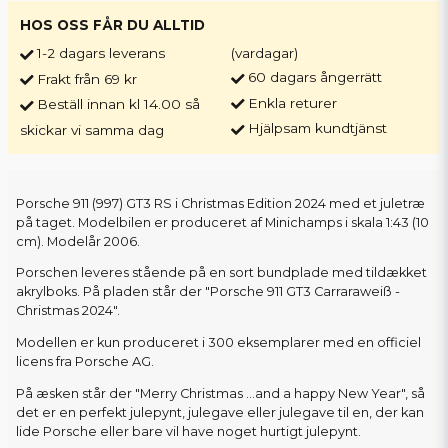
HOS OSS FÅR DU ALLTID
1-2 dagars leverans
(vardagar)
60 dagars ångerrätt
Frakt från 69 kr
Enkla returer
Beställ innan kl 14.00 så
Hjälpsam kundtjänst
skickar vi samma dag
Porsche 911 (997) GT3 RS i Christmas Edition 2024 med et juletræ
på taget. Modelbilen er produceret af Minichamps i skala 1:43 (10
cm). Modelår 2006.
Porschen leveres stående på en sort bundplade med tildækket
akrylboks. På pladen står der "Porsche 911 GT3 Carraraweiß -
Christmas 2024".
Modellen er kun produceret i 300 eksemplarer med en officiel
licens fra Porsche AG.
På æsken står der "Merry Christmas ...and a happy New Year", så
det er en perfekt julepynt, julegave eller julegave til en, der kan
lide Porsche eller bare vil have noget hurtigt julepynt.