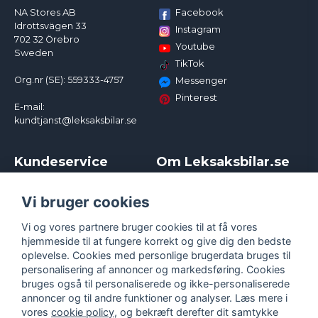
Facebook
NA Stores AB
Idrottsvägen 33
Instagram
702 32 Örebro
Youtube
Sweden
TikTok
Org.nr (SE): 559333-4757
Messenger
Pinterest
E-mail:
kundtjanst@leksaksbilar.se
Kundeservice
Om Leksaksbilar.se
Kontakt
Om os
Kampagner og rabatter
Samarbejder og
Vi bruger cookies
Reklamation
Influencere
Vi og vores partnere bruger cookies til at få vores
Policy chase cars
Handelsbetingelser
hjemmeside til at fungere korrekt og give dig den bedste
Returnera
Persondatapolitik
oplevelse. Cookies med personlige brugerdata bruges til
Logga in
Cookies
personalisering af annoncer og markedsføring. Cookies
bruges også til personaliserede og ikke-personaliserede
annoncer og til andre funktioner og analyser. Læs mere i
vores
cookie policy
, og bekræft derefter dit samtykke