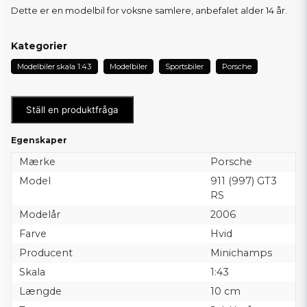
Dette er en modelbil for voksne samlere, anbefalet alder 14 år.
Kategorier
Modelbiler skala 1:43
Modelbiler
Sportsbiler
Porsche
Ställ en produktfråga
Egenskaper
Mærke
Porsche
Model
911 (997) GT3
RS
Modelår
2006
Farve
Hvid
Producent
Minichamps
Skala
1:43
Længde
10 cm