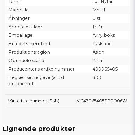
Tema
Jul, Nytår
Materiale
Metal
Åbninger
0 st
Anbefalet alder
14 år
Emballage
Akrylboks
Brandets hjemland
Tyskland
Produktionsregion
Asien
Oprindelsesland
Kina
Producentens artikelnummer
400065405
Begrænset udgave (antal
300
produceret)
Vårt artikelnummer (SKU)
MC43065405SPPO06W
Lignende produkter